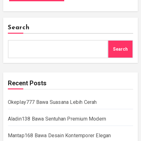
Search
Search
Recent Posts
Okeplay777 Bawa Suasana Lebih Cerah
Aladin138 Bawa Sentuhan Premium Modern
Mantap168 Bawa Desain Kontemporer Elegan