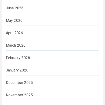
June 2026
May 2026
April 2026
March 2026
February 2026
January 2026
December 2025
November 2025