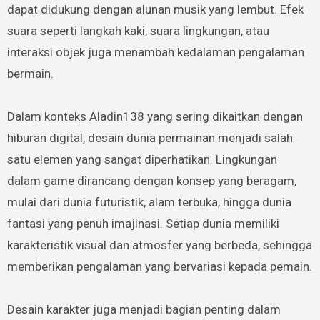
dapat didukung dengan alunan musik yang lembut. Efek
suara seperti langkah kaki, suara lingkungan, atau
interaksi objek juga menambah kedalaman pengalaman
bermain.
Dalam konteks Aladin138 yang sering dikaitkan dengan
hiburan digital, desain dunia permainan menjadi salah
satu elemen yang sangat diperhatikan. Lingkungan
dalam game dirancang dengan konsep yang beragam,
mulai dari dunia futuristik, alam terbuka, hingga dunia
fantasi yang penuh imajinasi. Setiap dunia memiliki
karakteristik visual dan atmosfer yang berbeda, sehingga
memberikan pengalaman yang bervariasi kepada pemain.
Desain karakter juga menjadi bagian penting dalam