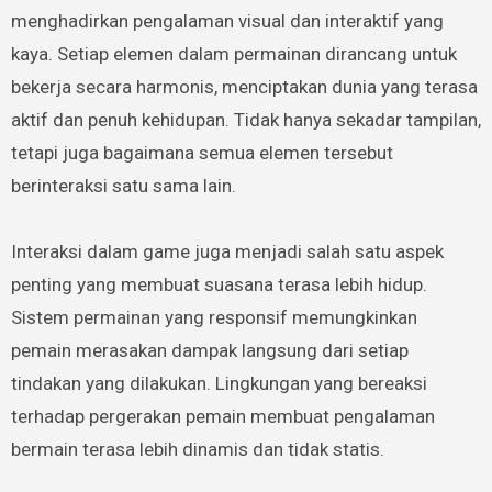
menghadirkan pengalaman visual dan interaktif yang
kaya. Setiap elemen dalam permainan dirancang untuk
bekerja secara harmonis, menciptakan dunia yang terasa
aktif dan penuh kehidupan. Tidak hanya sekadar tampilan,
tetapi juga bagaimana semua elemen tersebut
berinteraksi satu sama lain.
Interaksi dalam game juga menjadi salah satu aspek
penting yang membuat suasana terasa lebih hidup.
Sistem permainan yang responsif memungkinkan
pemain merasakan dampak langsung dari setiap
tindakan yang dilakukan. Lingkungan yang bereaksi
terhadap pergerakan pemain membuat pengalaman
bermain terasa lebih dinamis dan tidak statis.