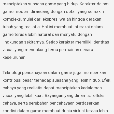
menciptakan suasana game yang hidup. Karakter dalam
game modern dirancang dengan detail yang semakin
kompleks, mulai dari ekspresi wajah hingga gerakan
tubuh yang realistis. Hal ini membuat interaksi dalam
game terasa lebih natural dan menyatu dengan
lingkungan sekitarnya. Setiap karakter memiliki identitas
visual yang mendukung tema permainan secara
keseluruhan.
Teknologi pencahayaan dalam game juga memberikan
kontribusi besar terhadap suasana yang lebih hidup. Efek
cahaya yang realistis dapat menciptakan kedalaman
visual yang lebih kuat. Bayangan yang dinamis, refleksi
cahaya, serta perubahan pencahayaan berdasarkan
kondisi dalam game membuat dunia virtual terasa lebih