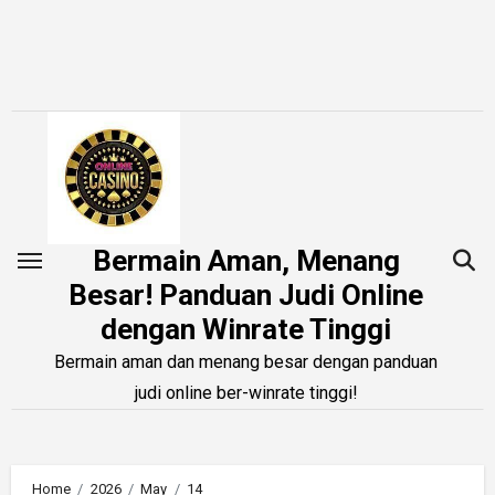
Skip
to
content
Bermain Aman, Menang
Besar! Panduan Judi Online
dengan Winrate Tinggi
Bermain aman dan menang besar dengan panduan
judi online ber-winrate tinggi!
Home
2026
May
14