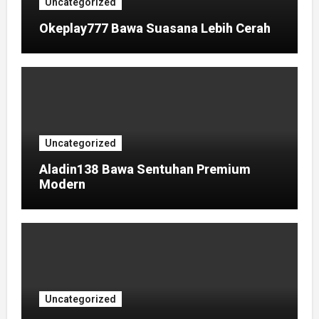
Uncategorized
Okeplay777 Bawa Suasana Lebih Cerah
Uncategorized
Aladin138 Bawa Sentuhan Premium
Modern
Uncategorized