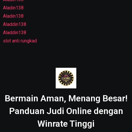
Aladin138
Aladin138
Aladdin138
Aladdin138
slot anti rungkad
Bermain Aman, Menang Besar!
Panduan Judi Online dengan
Winrate Tinggi