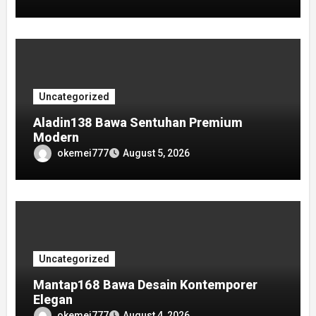
Uncategorized
Aladin138 Bawa Sentuhan Premium
Modern
okemei777
August 5, 2026
Uncategorized
Mantap168 Bawa Desain Kontemporer
Elegan
okemei777
August 4, 2026