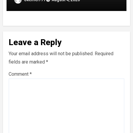
Leave a Reply
Your email address will not be published.
Required
fields are marked
*
Comment
*