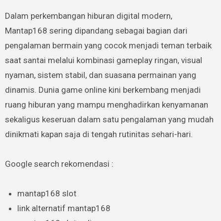
Dalam perkembangan hiburan digital modern,
Mantap168 sering dipandang sebagai bagian dari
pengalaman bermain yang cocok menjadi teman terbaik
saat santai melalui kombinasi gameplay ringan, visual
nyaman, sistem stabil, dan suasana permainan yang
dinamis. Dunia game online kini berkembang menjadi
ruang hiburan yang mampu menghadirkan kenyamanan
sekaligus keseruan dalam satu pengalaman yang mudah
dinikmati kapan saja di tengah rutinitas sehari-hari.
Google search rekomendasi :
mantap168 slot
link alternatif mantap168