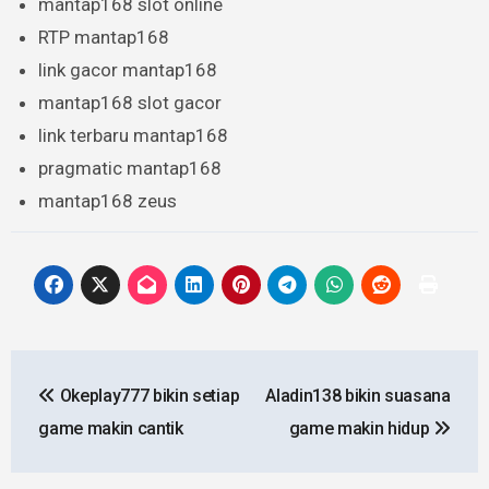
mantap168 slot online
RTP mantap168
link gacor mantap168
mantap168 slot gacor
link terbaru mantap168
pragmatic mantap168
mantap168 zeus
Post
Okeplay777 bikin setiap
Aladin138 bikin suasana
navigation
game makin cantik
game makin hidup