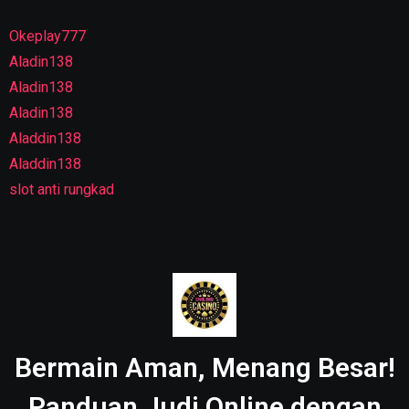
Okeplay777
Aladin138
Aladin138
Aladin138
Aladdin138
Aladdin138
slot anti rungkad
Bermain Aman, Menang Besar!
Panduan Judi Online dengan