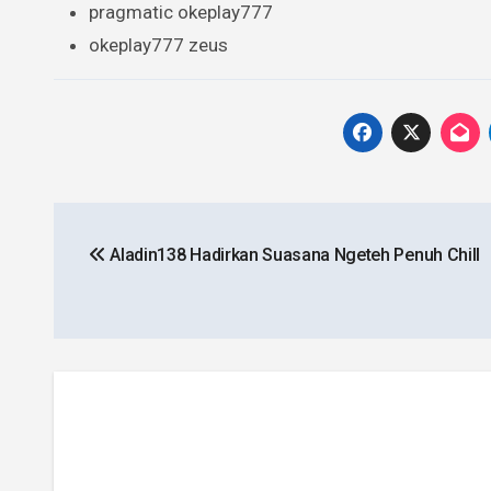
pragmatic okeplay777
okeplay777 zeus
Post
Aladin138 Hadirkan Suasana Ngeteh Penuh Chill
navigation