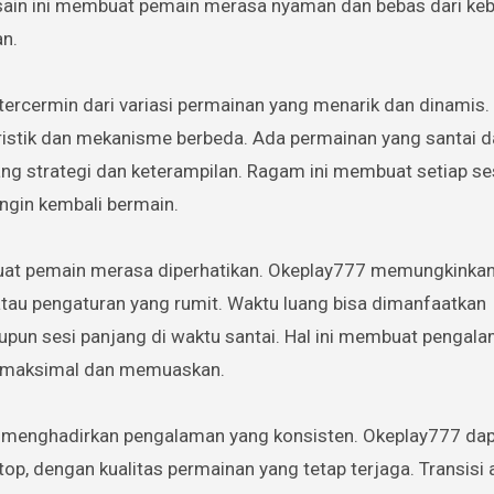
sain ini membuat pemain merasa nyaman dan bebas dari ke
an.
ercermin dari variasi permainan yang menarik dan dinamis.
ristik dan mekanisme berbeda. Ada permainan yang santai 
g strategi dan keterampilan. Ragam ini membuat setiap ses
ngin kembali bermain.
mbuat pemain merasa diperhatikan. Okeplay777 memungkinka
tau pengaturan yang rumit. Waktu luang bisa dimanfaatkan
aupun sesi panjang di waktu santai. Hal ini membuat pengal
sa maksimal dan memuaskan.
lam menghadirkan pengalaman yang konsisten. Okeplay777 da
op, dengan kualitas permainan yang tetap terjaga. Transisi 