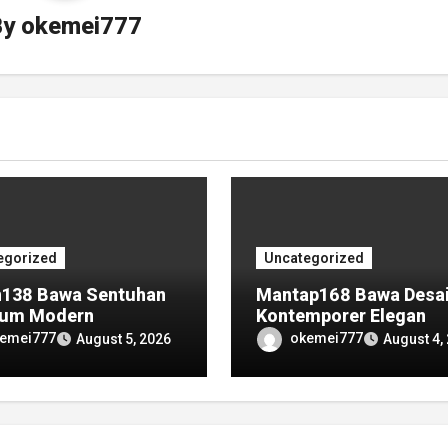
By
okemei777
egorized
Uncategorized
n138 Bawa Sentuhan
Mantap168 Bawa Desa
ium Modern
Kontemporer Elegan
emei777
okemei777
August 5, 2026
August 4,