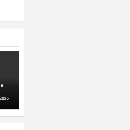
in
 2026