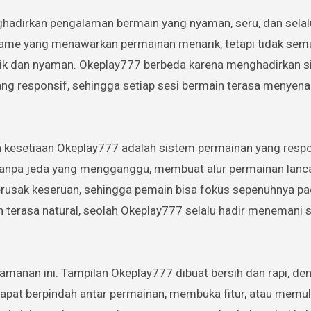
adirkan pengalaman bermain yang nyaman, seru, dan selalu
m game yang menawarkan permainan menarik, tetapi tidak se
k dan nyaman. Okeplay777 berbeda karena menghadirkan s
 yang responsif, sehingga setiap sesi bermain terasa menyen
 kesetiaan Okeplay777 adalah sistem permainan yang respo
 tanpa jeda yang mengganggu, membuat alur permainan lanc
erusak keseruan, sehingga pemain bisa fokus sepenuhnya p
terasa natural, seolah Okeplay777 selalu hadir menemani s
amanan ini. Tampilan Okeplay777 dibuat bersih dan rapi, d
pat berpindah antar permainan, membuka fitur, atau memul