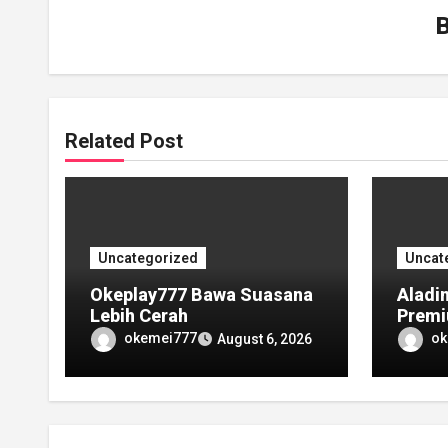
Related Post
Uncategorized
Uncat
Okeplay777 Bawa Suasana
Aladi
Lebih Cerah
Prem
okemei777
ok
August 6, 2026