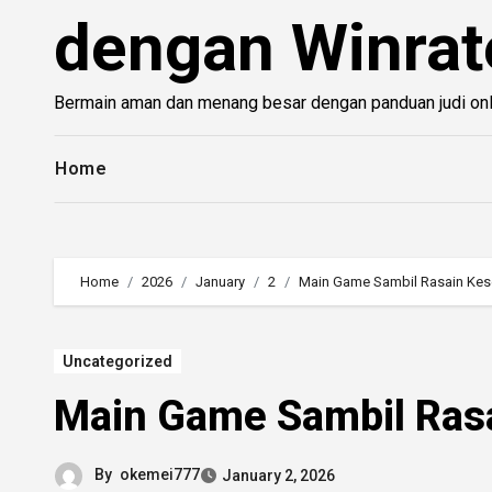
dengan Winrat
Bermain aman dan menang besar dengan panduan judi onli
Home
Home
2026
January
2
Main Game Sambil Rasain Kes
Uncategorized
Main Game Sambil Ras
By
okemei777
January 2, 2026