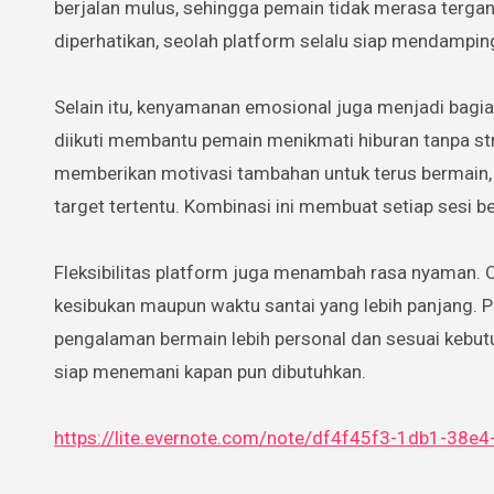
berjalan mulus, sehingga pemain tidak merasa terga
diperhatikan, seolah platform selalu siap mendamping
Selain itu, kenyamanan emosional juga menjadi bagia
diikuti membantu pemain menikmati hiburan tanpa stre
memberikan motivasi tambahan untuk terus bermain, 
target tertentu. Kombinasi ini membuat setiap sesi 
Fleksibilitas platform juga menambah rasa nyaman. Ok
kesibukan maupun waktu santai yang lebih panjang
pengalaman bermain lebih personal dan sesuai kebutu
siap menemani kapan pun dibutuhkan.
https://lite.evernote.com/note/df4f45f3-1db1-38