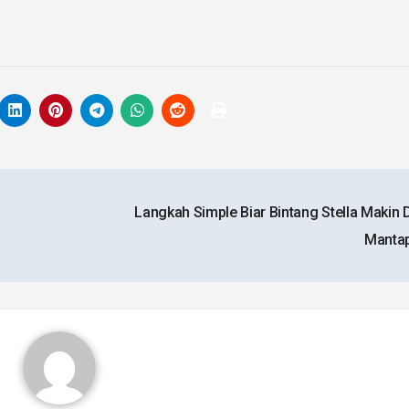
Langkah Simple Biar Bintang Stella Makin D
Manta