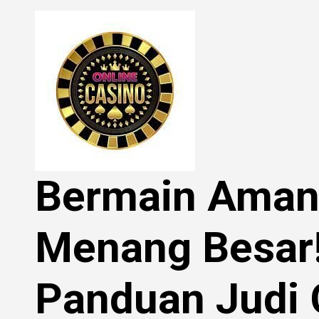
Skip
to
content
Bermain Aman
Menang Besar
Panduan Judi 