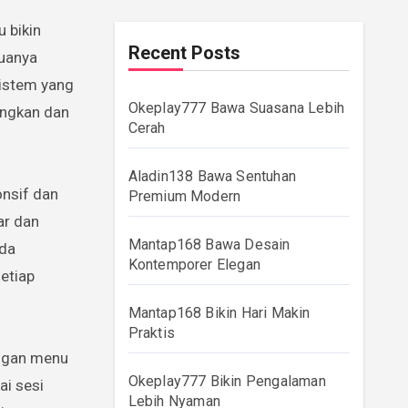
 bikin
Recent Posts
muanya
istem yang
Okeplay777 Bawa Suasana Lebih
angkan dan
Cerah
Aladin138 Bawa Sentuhan
nsif dan
Premium Modern
ar dan
Mantap168 Bawa Desain
ada
Kontemporer Elegan
etiap
Mantap168 Bikin Hari Makin
Praktis
engan menu
Okeplay777 Bikin Pengalaman
ai sesi
Lebih Nyaman