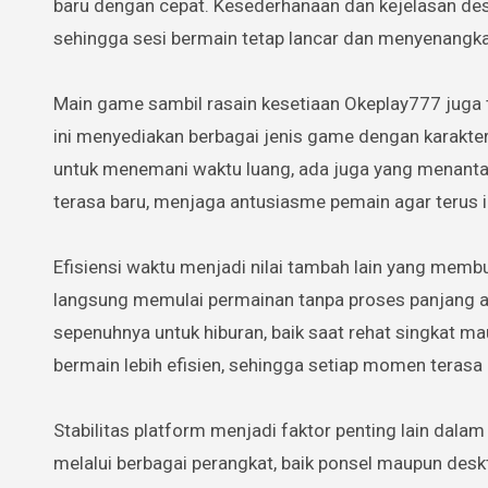
baru dengan cepat. Kesederhanaan dan kejelasan de
sehingga sesi bermain tetap lancar dan menyenangk
Main game sambil rasain kesetiaan Okeplay777 juga t
ini menyediakan berbagai jenis game dengan karakte
untuk menemani waktu luang, ada juga yang menantan
terasa baru, menjaga antusiasme pemain agar terus i
Efisiensi waktu menjadi nilai tambah lain yang me
langsung memulai permainan tanpa proses panjang a
sepenuhnya untuk hiburan, baik saat rehat singkat m
bermain lebih efisien, sehingga setiap momen tera
Stabilitas platform menjadi faktor penting lain da
melalui berbagai perangkat, baik ponsel maupun deskt