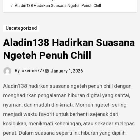
Aladin138 Hadirkan Suasana Ngeteh Penuh Chill
Uncategorized
Aladin138 Hadirkan Suasana
Ngeteh Penuh Chill
By
okemei777
January 1, 2026
Aladin138 hadirkan suasana ngeteh penuh chill dengan
menghadirkan pengalaman hiburan digital yang santai,
nyaman, dan mudah dinikmati. Momen ngeteh sering
menjadi waktu favorit untuk berhenti sejenak dari
kesibukan, menikmati keheningan, atau sekadar melepas
penat. Dalam suasana seperti ini, hiburan yang dipilih