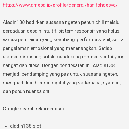
https://www.ameba.jp/profile/general/hanifahdesya/
Aladin138 hadirkan suasana ngeteh penuh chill melalui
perpaduan desain intuitif, sistem responsif yang halus,
variasi permainan yang seimbang, performa stabil, serta
pengalaman emosional yang menenangkan. Setiap
elemen dirancang untuk mendukung momen santai yang
hangat dan rileks. Dengan pendekatan ini, Aladin138
menjadi pendamping yang pas untuk suasana ngeteh,
menghadirkan hiburan digital yang sederhana, nyaman,
dan penuh nuansa chill.
Google search rekomendasi :
aladin138 slot