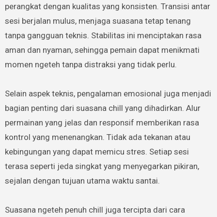
perangkat dengan kualitas yang konsisten. Transisi antar
sesi berjalan mulus, menjaga suasana tetap tenang
tanpa gangguan teknis. Stabilitas ini menciptakan rasa
aman dan nyaman, sehingga pemain dapat menikmati
momen ngeteh tanpa distraksi yang tidak perlu.
Selain aspek teknis, pengalaman emosional juga menjadi
bagian penting dari suasana chill yang dihadirkan. Alur
permainan yang jelas dan responsif memberikan rasa
kontrol yang menenangkan. Tidak ada tekanan atau
kebingungan yang dapat memicu stres. Setiap sesi
terasa seperti jeda singkat yang menyegarkan pikiran,
sejalan dengan tujuan utama waktu santai.
Suasana ngeteh penuh chill juga tercipta dari cara