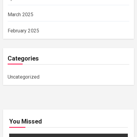
March 2025
February 2025
Categories
Uncategorized
You Missed