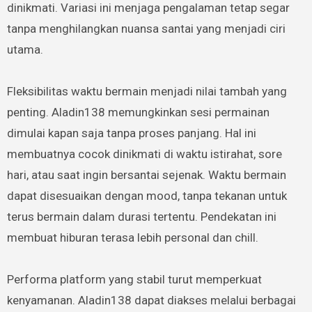
dinikmati. Variasi ini menjaga pengalaman tetap segar
tanpa menghilangkan nuansa santai yang menjadi ciri
utama.
Fleksibilitas waktu bermain menjadi nilai tambah yang
penting. Aladin138 memungkinkan sesi permainan
dimulai kapan saja tanpa proses panjang. Hal ini
membuatnya cocok dinikmati di waktu istirahat, sore
hari, atau saat ingin bersantai sejenak. Waktu bermain
dapat disesuaikan dengan mood, tanpa tekanan untuk
terus bermain dalam durasi tertentu. Pendekatan ini
membuat hiburan terasa lebih personal dan chill.
Performa platform yang stabil turut memperkuat
kenyamanan. Aladin138 dapat diakses melalui berbagai