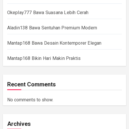
Okeplay777 Bawa Suasana Lebih Cerah
Aladin138 Bawa Sentuhan Premium Modern
Mantap168 Bawa Desain Kontemporer Elegan
Mantap168 Bikin Hari Makin Praktis
Recent Comments
No comments to show.
Archives