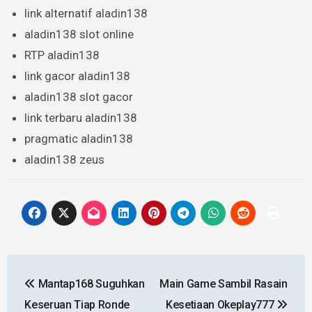
link alternatif aladin138
aladin138 slot online
RTP aladin138
link gacor aladin138
aladin138 slot gacor
link terbaru aladin138
pragmatic aladin138
aladin138 zeus
Post
Mantap168 Suguhkan
Main Game Sambil Rasain
navigation
Keseruan Tiap Ronde
Kesetiaan Okeplay777