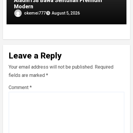
Aladin138 Bawa Sentuhan Premium
Modern
okemei777
August 5, 2026
Leave a Reply
Your email address will not be published.
Required
fields are marked
*
Comment
*