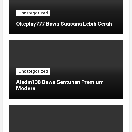
Uncategorized
Okeplay777 Bawa Suasana Lebih Cerah
Uncategorized
Aladin138 Bawa Sentuhan Premium
Modern