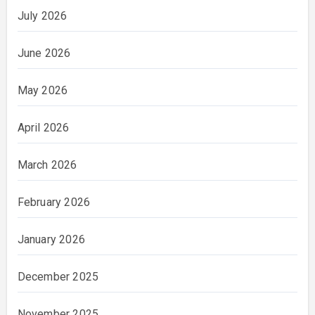
July 2026
June 2026
May 2026
April 2026
March 2026
February 2026
January 2026
December 2025
November 2025