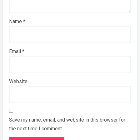
Name
*
Email
*
Website
Save my name, email, and website in this browser for
the next time I comment.