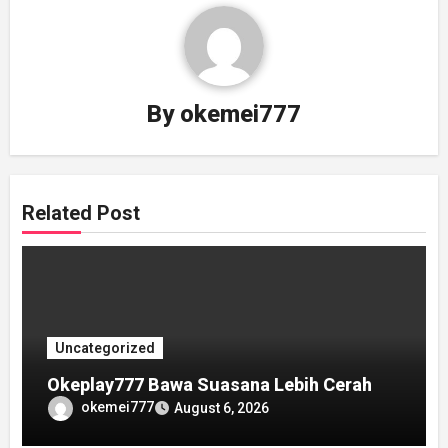
By
okemei777
Related Post
Uncategorized
Okeplay777 Bawa Suasana Lebih Cerah
okemei777
August 6, 2026