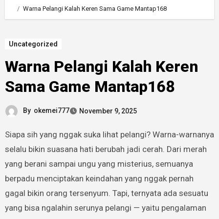
Warna Pelangi Kalah Keren Sama Game Mantap168
Uncategorized
Warna Pelangi Kalah Keren
Sama Game Mantap168
By
okemei777
November 9, 2025
Siapa sih yang nggak suka lihat pelangi? Warna-warnanya
selalu bikin suasana hati berubah jadi cerah. Dari merah
yang berani sampai ungu yang misterius, semuanya
berpadu menciptakan keindahan yang nggak pernah
gagal bikin orang tersenyum. Tapi, ternyata ada sesuatu
yang bisa ngalahin serunya pelangi — yaitu pengalaman