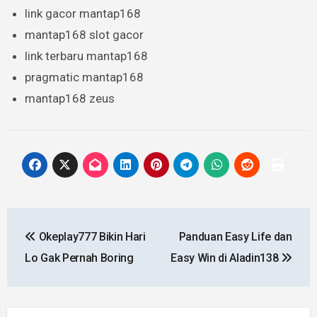
link gacor mantap168
mantap168 slot gacor
link terbaru mantap168
pragmatic mantap168
mantap168 zeus
Post
Okeplay777 Bikin Hari
Panduan Easy Life dan
navigation
Lo Gak Pernah Boring
Easy Win di Aladin138