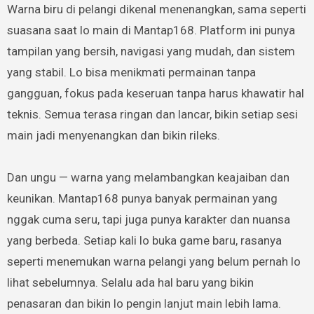
Warna biru di pelangi dikenal menenangkan, sama seperti
suasana saat lo main di Mantap168. Platform ini punya
tampilan yang bersih, navigasi yang mudah, dan sistem
yang stabil. Lo bisa menikmati permainan tanpa
gangguan, fokus pada keseruan tanpa harus khawatir hal
teknis. Semua terasa ringan dan lancar, bikin setiap sesi
main jadi menyenangkan dan bikin rileks.
Dan ungu — warna yang melambangkan keajaiban dan
keunikan. Mantap168 punya banyak permainan yang
nggak cuma seru, tapi juga punya karakter dan nuansa
yang berbeda. Setiap kali lo buka game baru, rasanya
seperti menemukan warna pelangi yang belum pernah lo
lihat sebelumnya. Selalu ada hal baru yang bikin
penasaran dan bikin lo pengin lanjut main lebih lama.