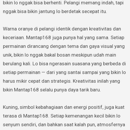
bikin lo nggak bisa berhenti. Pelangi memang indah, tapi
nggak bisa bikin jantung lo berdetak secepat itu.
Warna oranye di pelangi identik dengan kreativitas dan
keceriaan. Mantap168 juga punya hal yang sama. Setiap
permainan dirancang dengan tema dan gaya visual yang
unik, bikin lo nggak bakal bosan meskipun udah main
berulang kali. Lo bisa ngerasain suasana yang berbeda di
setiap permainan — dari yang santai sampai yang bikin lo
harus mikir cepat dan strategis. Kreativitas inilah yang
bikin Mantap168 selalu punya daya tarik baru.
Kuning, simbol kebahagiaan dan energi positif, juga kuat
terasa di Mantap168. Setiap kemenangan kecil bikin lo
senyum sendiri, dan bahkan saat kalah pun, atmosfernya