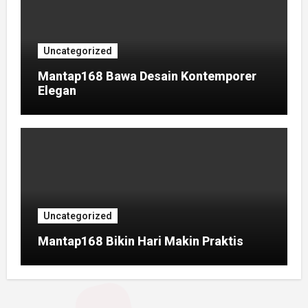
Uncategorized
Mantap168 Bawa Desain Kontemporer
Elegan
Uncategorized
Mantap168 Bikin Hari Makin Praktis