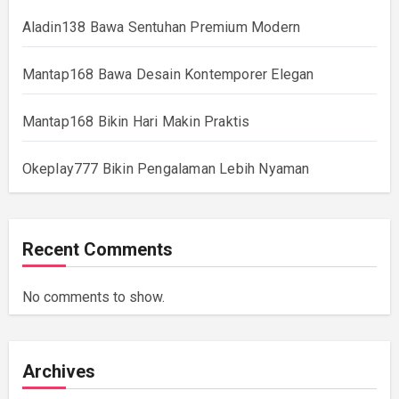
Aladin138 Bawa Sentuhan Premium Modern
Mantap168 Bawa Desain Kontemporer Elegan
Mantap168 Bikin Hari Makin Praktis
Okeplay777 Bikin Pengalaman Lebih Nyaman
Recent Comments
No comments to show.
Archives