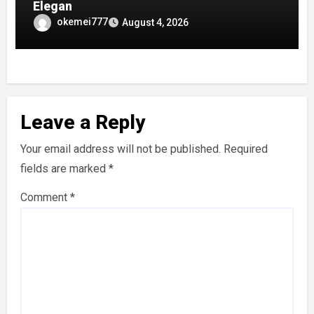
Elegan
okemei777
August 4, 2026
Leave a Reply
Your email address will not be published.
Required
fields are marked
*
Comment
*