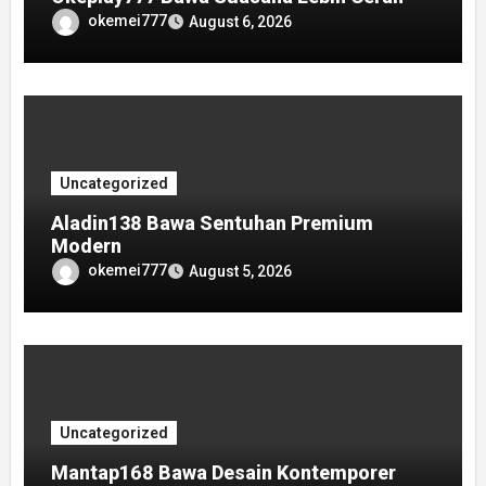
okemei777
August 6, 2026
Uncategorized
Aladin138 Bawa Sentuhan Premium
Modern
okemei777
August 5, 2026
Uncategorized
Mantap168 Bawa Desain Kontemporer