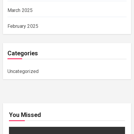
March 2025
February 2025
Categories
Uncategorized
You Missed