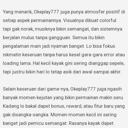
Yang menarik, Okeplay777 juga punya atmosfer positif di
setiap aspek permainannya. Visualnya dibuat colorful
tapi gak norak, musiknya bikin semangat, dan sistemnya
berjalan mulus tanpa gangguan. Semua itu bikin
pengalaman main jadi nyaman banget. Lo bisa fokus
nikmatin keseruan tanpa harus kesel gara-gara error atau
loading lama. Hal kecil kayak gini sering dianggap sepele,
tapi justru bikin hari lo tetap asik dari awal sampai akhir.
Selain keseruan dari game-nya, Okeplay777 juga ngasih
banyak momen kejutan yang bikin permainan makin seru.
Kadang lo bakal dapet bonus, reward, atau fitur baru yang
gak disangka-sangka. Momen-momen kecil ini sering
banget jadi pemicu semangat. Rasanya kayak dapet