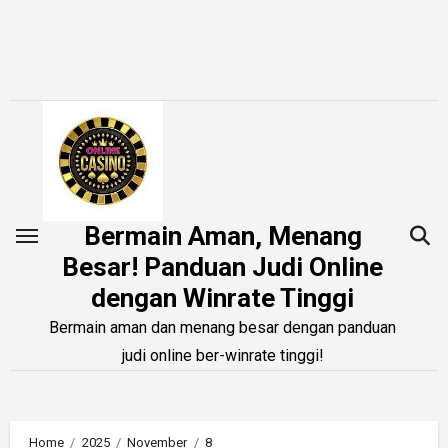
Skip
to
content
Bermain Aman, Menang
Besar! Panduan Judi Online
dengan Winrate Tinggi
Bermain aman dan menang besar dengan panduan
judi online ber-winrate tinggi!
Home
2025
November
8