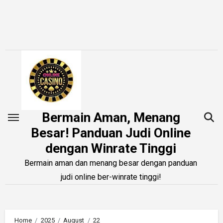
Skip
to
content
Bermain Aman, Menang
Besar! Panduan Judi Online
dengan Winrate Tinggi
Bermain aman dan menang besar dengan panduan
judi online ber-winrate tinggi!
Home
2025
August
22