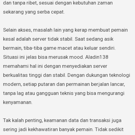
dan tanpa ribet, sesuai dengan kebutuhan zaman
sekarang yang serba cepat.
Selain akses, masalah lain yang kerap membuat pemain
kesal adalah server tidak stabil. Saat sedang asik
bermain, tiba-tiba game macet atau keluar sendiri.
Situasi ini jelas bisa merusak mood. Aladin138
memahami hal ini dengan menyediakan server
berkualitas tinggi dan stabil. Dengan dukungan teknologi
modern, setiap putaran dan permainan berjalan lancar,
tanpa lag atau gangguan teknis yang bisa mengurangi
kenyamanan.
Tak kalah penting, keamanan data dan transaksi juga
sering jadi kekhawatiran banyak pemain. Tidak sedikit