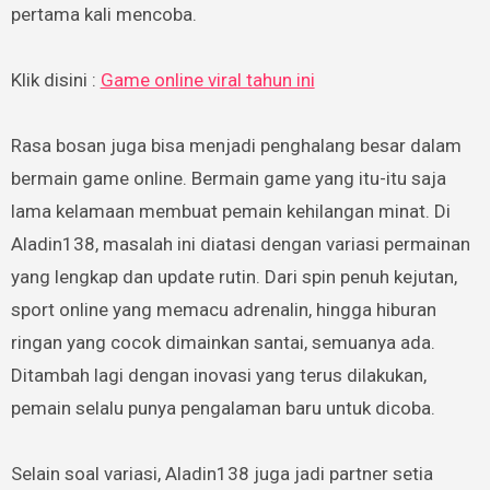
pertama kali mencoba.
Klik disini :
Game online viral tahun ini
Rasa bosan juga bisa menjadi penghalang besar dalam
bermain game online. Bermain game yang itu-itu saja
lama kelamaan membuat pemain kehilangan minat. Di
Aladin138, masalah ini diatasi dengan variasi permainan
yang lengkap dan update rutin. Dari spin penuh kejutan,
sport online yang memacu adrenalin, hingga hiburan
ringan yang cocok dimainkan santai, semuanya ada.
Ditambah lagi dengan inovasi yang terus dilakukan,
pemain selalu punya pengalaman baru untuk dicoba.
Selain soal variasi, Aladin138 juga jadi partner setia