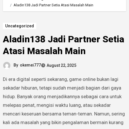
Aladin138 Jadi Partner Setia Atasi Masalah Main
Uncategorized
Aladin138 Jadi Partner Setia
Atasi Masalah Main
By
okemei777
August 22, 2025
Di era digital seperti sekarang, game online bukan lagi
sekadar hiburan, tetapi sudah menjadi bagian dari gaya
hidup. Banyak orang menjadikannya sebagai cara untuk
melepas penat, mengisi waktu luang, atau sekadar
mencari keseruan bersama teman-teman. Namun, sering
kali ada masalah yang bikin pengalaman bermain kurang