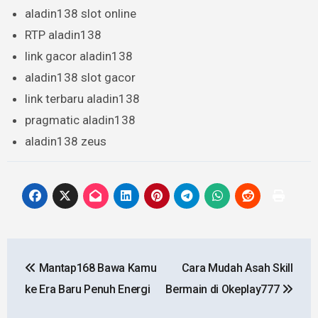
aladin138 slot online
RTP aladin138
link gacor aladin138
aladin138 slot gacor
link terbaru aladin138
pragmatic aladin138
aladin138 zeus
Post
Mantap168 Bawa Kamu
Cara Mudah Asah Skill
navigation
ke Era Baru Penuh Energi
Bermain di Okeplay777