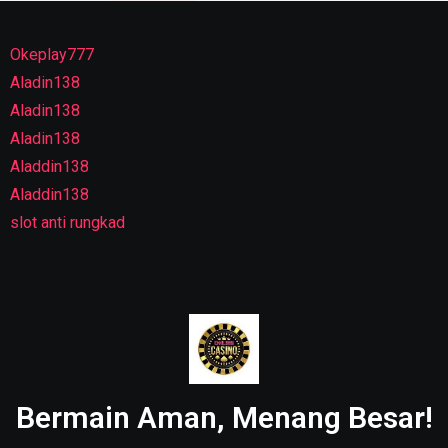
Okeplay777
Aladin138
Aladin138
Aladin138
Aladdin138
Aladdin138
slot anti rungkad
Bermain Aman, Menang Besar!