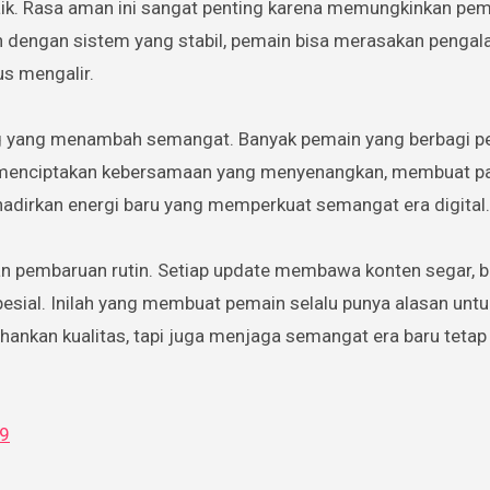
ik. Rasa aman ini sangat penting karena memungkinkan pem
h dengan sistem yang stabil, pemain bisa merasakan penga
s mengalir.
ng yang menambah semangat. Banyak pemain yang berbagi p
ni menciptakan kebersamaan yang menyenangkan, membuat p
hadirkan energi baru yang memperkuat semangat era digital.
an pembaruan rutin. Setiap update membawa konten segar, b
sial. Inilah yang membuat pemain selalu punya alasan untu
ankan kualitas, tapi juga menjaga semangat era baru tetap
9