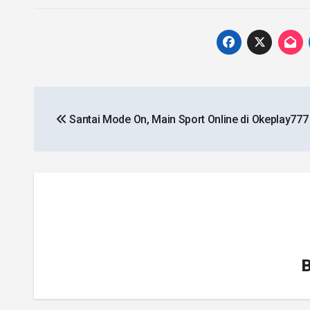
Post
Santai Mode On, Main Sport Online di Okeplay777
navigation