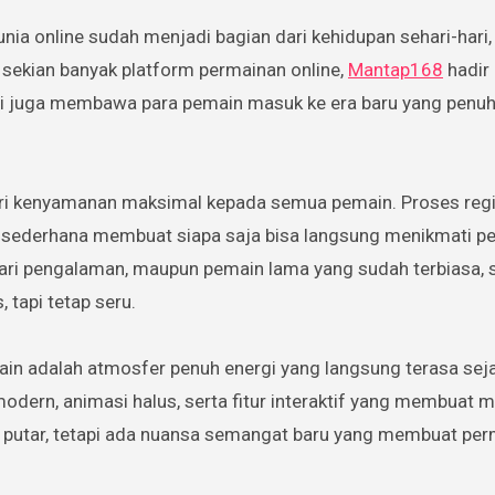
 sekian banyak platform permainan online,
Mantap168
hadir
pi juga membawa para pemain masuk ke era baru yang penuh 
ri kenyamanan maksimal kepada semua pemain. Proses regi
i sederhana membuat siapa saja bisa langsung menikmati p
ncari pengalaman, maupun pemain lama yang sudah terbiasa,
 tapi tetap seru.
n adalah atmosfer penuh energi yang langsung terasa sej
modern, animasi halus, serta fitur interaktif yang membuat
dan putar, tetapi ada nuansa semangat baru yang membuat pe