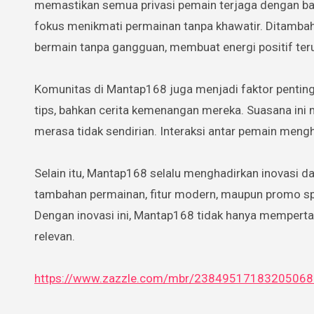
memastikan semua privasi pemain terjaga dengan ba
fokus menikmati permainan tanpa khawatir. Ditamba
bermain tanpa gangguan, membuat energi positif teru
Komunitas di Mantap168 juga menjadi faktor penti
tips, bahkan cerita kemenangan mereka. Suasana i
merasa tidak sendirian. Interaksi antar pemain meng
Selain itu, Mantap168 selalu menghadirkan inovasi d
tambahan permainan, fitur modern, maupun promo spe
Dengan inovasi ini, Mantap168 tidak hanya mempertah
relevan.
https://www.zazzle.com/mbr/23849517183205068