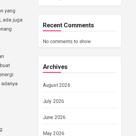
an yang
, ada juga
Recent Comments
benang
No comments to show.
an
buat
Archives
energi
n adanya
August 2026
July 2026
June 2026
g
May 2026