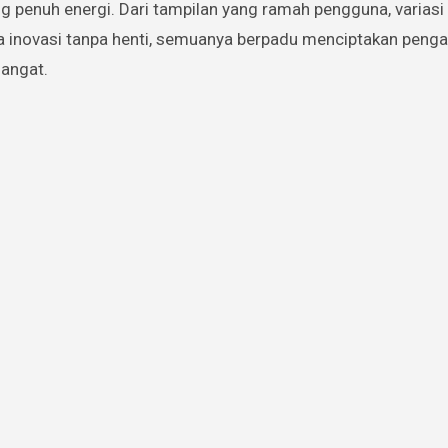
ng penuh energi. Dari tampilan yang ramah pengguna, varias
a inovasi tanpa henti, semuanya berpadu menciptakan peng
angat.