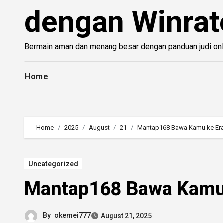
dengan Winrat
Bermain aman dan menang besar dengan panduan judi onli
Home
Home
2025
August
21
Mantap168 Bawa Kamu ke Era 
Uncategorized
Mantap168 Bawa Kamu 
By
okemei777
August 21, 2025