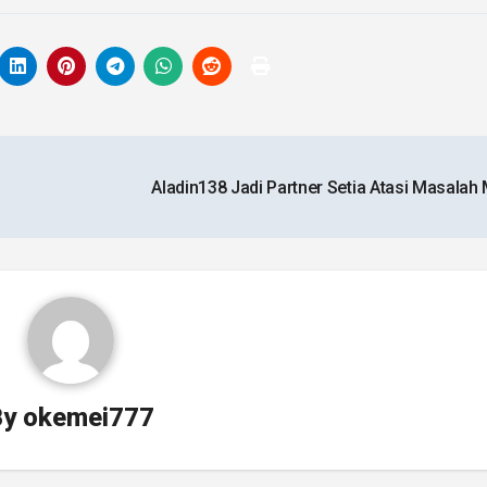
Aladin138 Jadi Partner Setia Atasi Masalah
By
okemei777