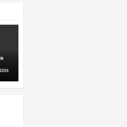
in
 2026