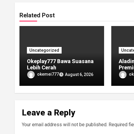
Related Post
Uncategorized
Uncat
Okeplay777 Bawa Suasana
Aladi
Lebih Cerah
Prem
okemei777
ok
August 6, 2026
Leave a Reply
Your email address will not be published.
Required fi