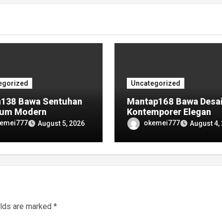
egorized
Uncategorized
n138 Bawa Sentuhan
Mantap168 Bawa Desa
ium Modern
Kontemporer Elegan
emei777
okemei777
August 5, 2026
August 4,
elds are marked
*