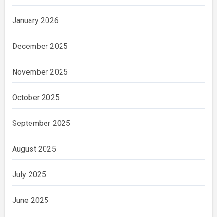
January 2026
December 2025
November 2025
October 2025
September 2025
August 2025
July 2025
June 2025