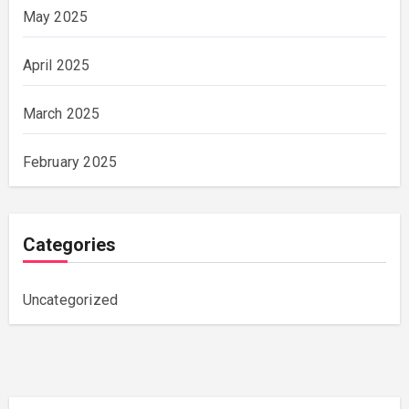
May 2025
April 2025
March 2025
February 2025
Categories
Uncategorized