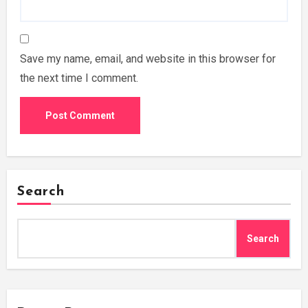
Save my name, email, and website in this browser for
the next time I comment.
Search
Search