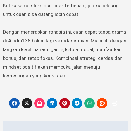
Ketika kamu rileks dan tidak terbebani, justru peluang
untuk cuan bisa datang lebih cepat.
Dengan menerapkan rahasia ini, cuan cepat tanpa drama
di Aladin138 bukan lagi sekadar impian. Mulailah dengan
langkah kecil: pahami game, kelola modal, manfaatkan
bonus, dan tetap fokus. Kombinasi strategi cerdas dan
mindset positif akan membuka jalan menuju
kemenangan yang konsisten.
Post