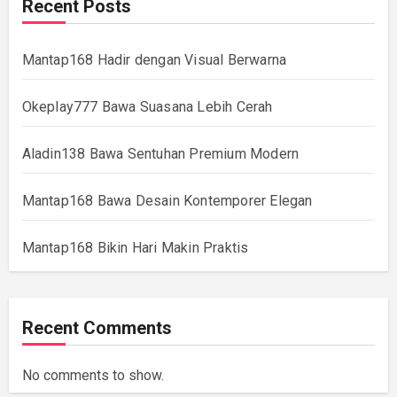
Recent Posts
Mantap168 Hadir dengan Visual Berwarna
Okeplay777 Bawa Suasana Lebih Cerah
Aladin138 Bawa Sentuhan Premium Modern
Mantap168 Bawa Desain Kontemporer Elegan
Mantap168 Bikin Hari Makin Praktis
Recent Comments
No comments to show.