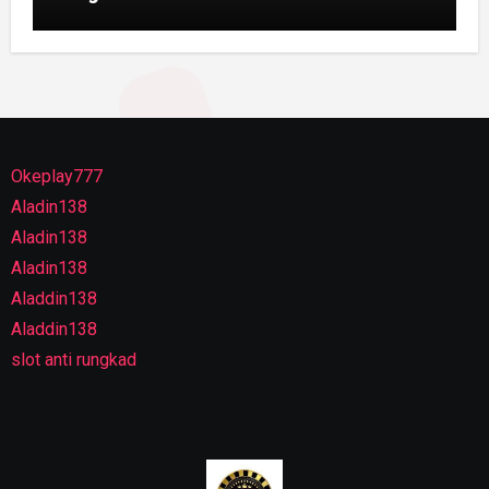
Okeplay777
Aladin138
Aladin138
Aladin138
Aladdin138
Aladdin138
slot anti rungkad