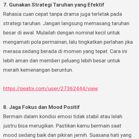
7. Gunakan Strategi Taruhan yang Efektif
Rahasia cuan cepat tanpa drama juga terletak pada
strategi taruhan. Jangan langsung memasang taruhan
besar di awal. Mulailah dengan nominal kecil untuk
mengamati pola permainan, lalu tingkatkan perlahan jika
merasa sedang berada di momen yang tepat. Cara ini
lebih aman dan memberi peluang lebih besar untuk
meraih kemenangan beruntun.
https://peatix.com/user/27362444/view
8. Jaga Fokus dan Mood Positif
Bermain dalam kondisi emosi tidak stabil atau lelah
justru bisa merugikan. Pastikan kamu bermain saat
mood sedang baik dan pikiran jernih. Suasana hati yang