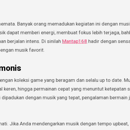
ik dapat memberi energi, membuat fokus lebih terjaga, bah
 berjalan intens. Di sinilah
Mantap168
hadir dengan sensas
engan musik favorit.
rmonis
engan koleksi game yang beragam dan selalu up to date. Mul
ual keren, hingga permainan cepat yang menuntut ketepatan s
i dipadukan dengan musik yang tepat, pengalaman bermain ja
hati. Jika Anda mendengarkan musik dengan tempo upbeat, 