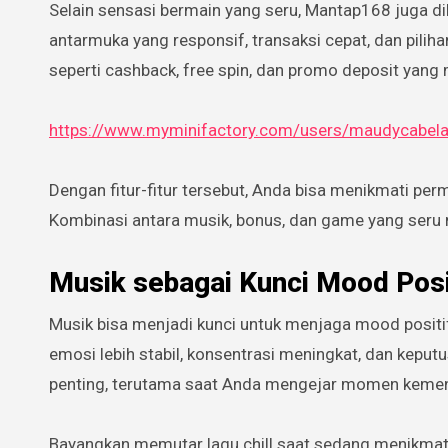
Selain sensasi bermain yang seru, Mantap168 juga di
antarmuka yang responsif, transaksi cepat, dan pilih
seperti cashback, free spin, dan promo deposit ya
https://www.myminifactory.com/users/maudycabel
Dengan fitur-fitur tersebut, Anda bisa menikmati pe
Kombinasi antara musik, bonus, dan game yang seru
Musik sebagai Kunci Mood Posi
Musik bisa menjadi kunci untuk menjaga mood positi
emosi lebih stabil, konsentrasi meningkat, dan keput
penting, terutama saat Anda mengejar momen keme
Bayangkan memutar lagu chill saat sedang menikmati 