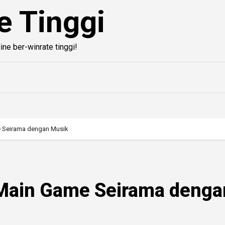
e Tinggi
ne ber-winrate tinggi!
e Seirama dengan Musik
 Main Game Seirama denga