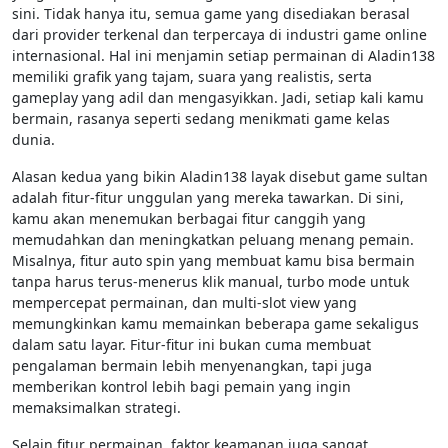
sini. Tidak hanya itu, semua game yang disediakan berasal
dari provider terkenal dan terpercaya di industri game online
internasional. Hal ini menjamin setiap permainan di Aladin138
memiliki grafik yang tajam, suara yang realistis, serta
gameplay yang adil dan mengasyikkan. Jadi, setiap kali kamu
bermain, rasanya seperti sedang menikmati game kelas
dunia.
Alasan kedua yang bikin Aladin138 layak disebut game sultan
adalah fitur-fitur unggulan yang mereka tawarkan. Di sini,
kamu akan menemukan berbagai fitur canggih yang
memudahkan dan meningkatkan peluang menang pemain.
Misalnya, fitur auto spin yang membuat kamu bisa bermain
tanpa harus terus-menerus klik manual, turbo mode untuk
mempercepat permainan, dan multi-slot view yang
memungkinkan kamu memainkan beberapa game sekaligus
dalam satu layar. Fitur-fitur ini bukan cuma membuat
pengalaman bermain lebih menyenangkan, tapi juga
memberikan kontrol lebih bagi pemain yang ingin
memaksimalkan strategi.
Selain fitur permainan, faktor keamanan juga sangat