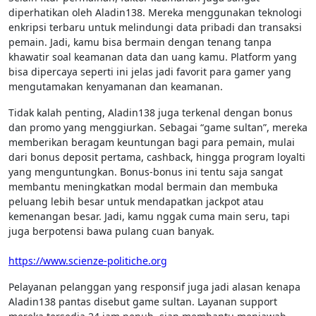
diperhatikan oleh Aladin138. Mereka menggunakan teknologi
enkripsi terbaru untuk melindungi data pribadi dan transaksi
pemain. Jadi, kamu bisa bermain dengan tenang tanpa
khawatir soal keamanan data dan uang kamu. Platform yang
bisa dipercaya seperti ini jelas jadi favorit para gamer yang
mengutamakan kenyamanan dan keamanan.
Tidak kalah penting, Aladin138 juga terkenal dengan bonus
dan promo yang menggiurkan. Sebagai “game sultan”, mereka
memberikan beragam keuntungan bagi para pemain, mulai
dari bonus deposit pertama, cashback, hingga program loyalti
yang menguntungkan. Bonus-bonus ini tentu saja sangat
membantu meningkatkan modal bermain dan membuka
peluang lebih besar untuk mendapatkan jackpot atau
kemenangan besar. Jadi, kamu nggak cuma main seru, tapi
juga berpotensi bawa pulang cuan banyak.
https://www.scienze-politiche.org
Pelayanan pelanggan yang responsif juga jadi alasan kenapa
Aladin138 pantas disebut game sultan. Layanan support