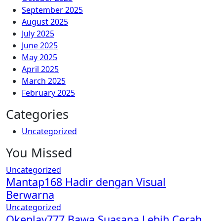
September 2025
August 2025
July 2025
June 2025
May 2025
April 2025
March 2025
February 2025
Categories
Uncategorized
You Missed
Uncategorized
Mantap168 Hadir dengan Visual
Berwarna
Uncategorized
Okeplay777 Bawa Suasana Lebih Cerah