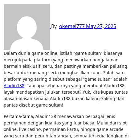
By
okemei777
May 27, 2025
Dalam dunia game online, istilah “game sultan” biasanya
merujuk pada platform yang menawarkan pengalaman
bermain eksklusif, seru, dan pastinya memberikan peluang
besar untuk menang serta menghasilkan cuan. Salah satu
platform yang sering disebut sebagai “game sultan” adalah
Aladin138
. Tapi apa sebenarnya yang membuat Aladin138
layak mendapatkan julukan tersebut? Yuk, kita kupas tuntas
alasan-alasan kenapa Aladin138 bukan kaleng-kaleng dan
pantas disebut game sultan!
Pertama-tama, Aladin138 menawarkan berbagai jenis
permainan dengan kualitas yang luar biasa. Mulai dari slot
online, live casino, permainan kartu, hingga game arcade
yang seru dan penuh tantangan, semua tersedia lengkap di