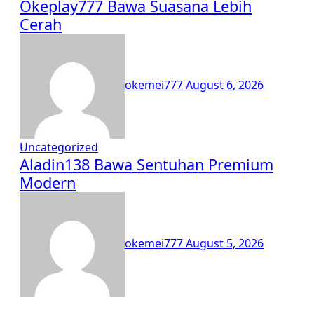
Okeplay777 Bawa Suasana Lebih
Cerah
okemei777
August 6, 2026
Uncategorized
Aladin138 Bawa Sentuhan Premium
Modern
okemei777
August 5, 2026