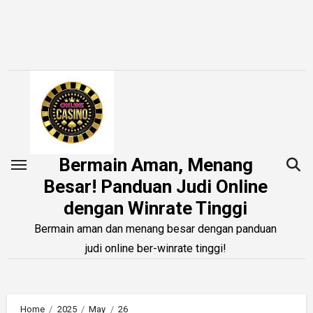
Skip
to
content
Bermain Aman, Menang
Besar! Panduan Judi Online
dengan Winrate Tinggi
Bermain aman dan menang besar dengan panduan
judi online ber-winrate tinggi!
Home
2025
May
26