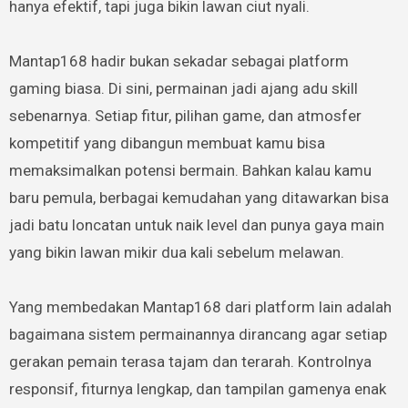
hanya efektif, tapi juga bikin lawan ciut nyali.
Mantap168 hadir bukan sekadar sebagai platform
gaming biasa. Di sini, permainan jadi ajang adu skill
sebenarnya. Setiap fitur, pilihan game, dan atmosfer
kompetitif yang dibangun membuat kamu bisa
memaksimalkan potensi bermain. Bahkan kalau kamu
baru pemula, berbagai kemudahan yang ditawarkan bisa
jadi batu loncatan untuk naik level dan punya gaya main
yang bikin lawan mikir dua kali sebelum melawan.
Yang membedakan Mantap168 dari platform lain adalah
bagaimana sistem permainannya dirancang agar setiap
gerakan pemain terasa tajam dan terarah. Kontrolnya
responsif, fiturnya lengkap, dan tampilan gamenya enak