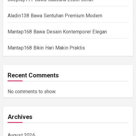
Aladin138 Bawa Sentuhan Premium Modern
Mantap168 Bawa Desain Kontemporer Elegan
Mantap168 Bikin Hari Makin Praktis
Recent Comments
No comments to show.
Archives
August 2026