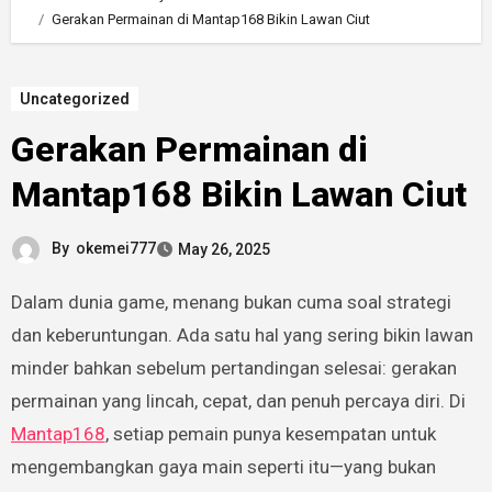
Gerakan Permainan di Mantap168 Bikin Lawan Ciut
Uncategorized
Gerakan Permainan di
Mantap168 Bikin Lawan Ciut
By
okemei777
May 26, 2025
Dalam dunia game, menang bukan cuma soal strategi
dan keberuntungan. Ada satu hal yang sering bikin lawan
minder bahkan sebelum pertandingan selesai: gerakan
permainan yang lincah, cepat, dan penuh percaya diri. Di
Mantap168
, setiap pemain punya kesempatan untuk
mengembangkan gaya main seperti itu—yang bukan