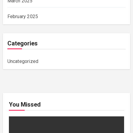
March 2025
February 2025
Categories
Uncategorized
You Missed