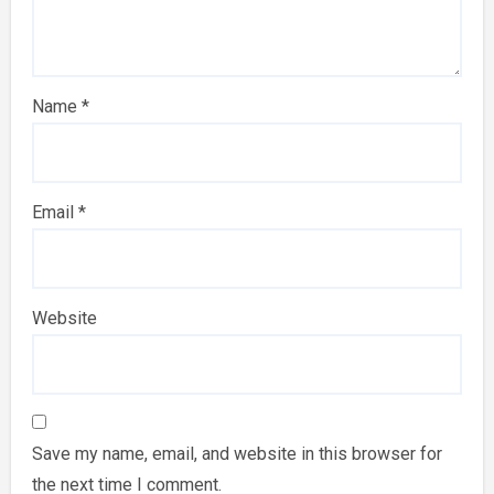
Name
*
Email
*
Website
Save my name, email, and website in this browser for
the next time I comment.