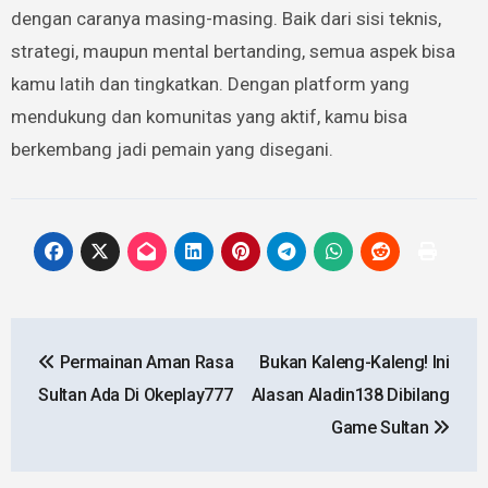
dengan caranya masing-masing. Baik dari sisi teknis,
strategi, maupun mental bertanding, semua aspek bisa
kamu latih dan tingkatkan. Dengan platform yang
mendukung dan komunitas yang aktif, kamu bisa
berkembang jadi pemain yang disegani.
Post
Permainan Aman Rasa
Bukan Kaleng-Kaleng! Ini
navigation
Sultan Ada Di Okeplay777
Alasan Aladin138 Dibilang
Game Sultan