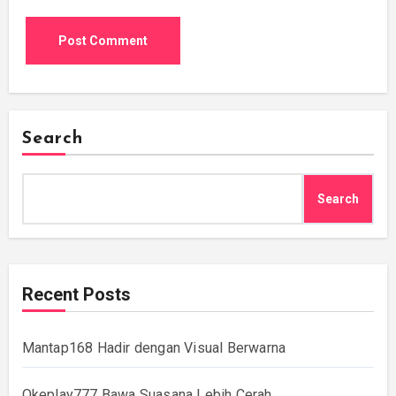
Search
Search
Recent Posts
Mantap168 Hadir dengan Visual Berwarna
Okeplay777 Bawa Suasana Lebih Cerah