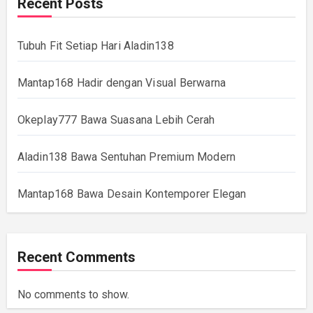
Recent Posts
Tubuh Fit Setiap Hari Aladin138
Mantap168 Hadir dengan Visual Berwarna
Okeplay777 Bawa Suasana Lebih Cerah
Aladin138 Bawa Sentuhan Premium Modern
Mantap168 Bawa Desain Kontemporer Elegan
Recent Comments
No comments to show.