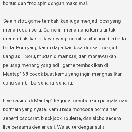
bonus dan free spin dengan maksimal.
Selain slot, game tembak ikan juga menjadi opsi yang
menarik dan seru. Game ini menantang kamu untuk
menembak ikan di layar yang memiliki nilai poin berbeda-
beda. Poin yang kamu dapatkan bisa ditukar menjadi
uang asli. Seru, mudah dimainkan, dan menawarkan
peluang menang yang adil, game tembak ikan di
Mantap168 cocok buat kamu yang ingin menghasilkan
uang sambil bersenang-senang.
Live casino di Mantap168 juga memberikan pengalaman
bermain yang nyata. Kamu bisa mencoba permainan
seperti baccarat, blackjack, roulette, dan sicbo secara
live bersama dealer asli. Walau terdengar sulit,