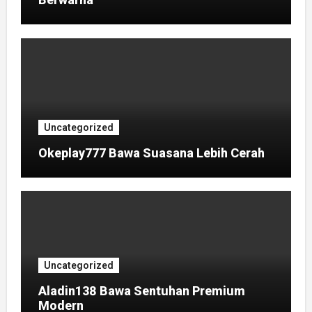
Uncategorized
Okeplay777 Bawa Suasana Lebih Cerah
Uncategorized
Aladin138 Bawa Sentuhan Premium
Modern