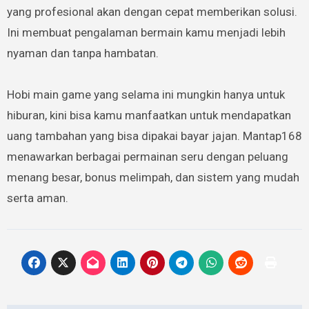
yang profesional akan dengan cepat memberikan solusi.
Ini membuat pengalaman bermain kamu menjadi lebih
nyaman dan tanpa hambatan.
Hobi main game yang selama ini mungkin hanya untuk
hiburan, kini bisa kamu manfaatkan untuk mendapatkan
uang tambahan yang bisa dipakai bayar jajan. Mantap168
menawarkan berbagai permainan seru dengan peluang
menang besar, bonus melimpah, dan sistem yang mudah
serta aman.