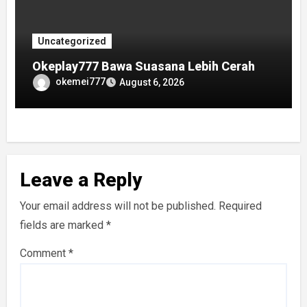
Uncategorized
Okeplay777 Bawa Suasana Lebih Cerah
okemei777
August 6, 2026
Leave a Reply
Your email address will not be published.
Required
fields are marked
*
Comment
*