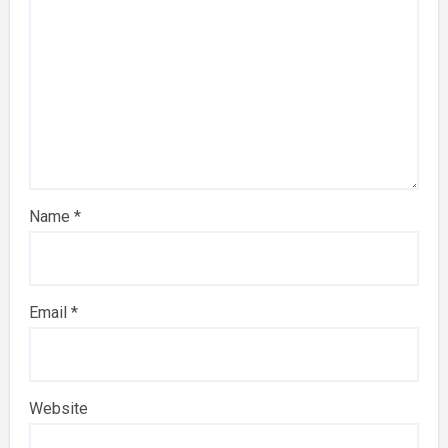
Name
*
Email
*
Website