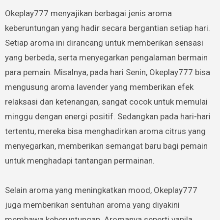
Okeplay777 menyajikan berbagai jenis aroma
keberuntungan yang hadir secara bergantian setiap hari.
Setiap aroma ini dirancang untuk memberikan sensasi
yang berbeda, serta menyegarkan pengalaman bermain
para pemain. Misalnya, pada hari Senin, Okeplay777 bisa
mengusung aroma lavender yang memberikan efek
relaksasi dan ketenangan, sangat cocok untuk memulai
minggu dengan energi positif. Sedangkan pada hari-hari
tertentu, mereka bisa menghadirkan aroma citrus yang
menyegarkan, memberikan semangat baru bagi pemain
untuk menghadapi tantangan permainan.
Selain aroma yang meningkatkan mood, Okeplay777
juga memberikan sentuhan aroma yang diyakini
membawa keberuntungan. Aromanya seperti vanila,