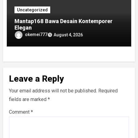
Uncategorized
Mantap168 Bawa Desain Kontemporer
Elegan
okemei777
August 4, 2026
Leave a Reply
Your email address will not be published.
Required
fields are marked
*
Comment
*