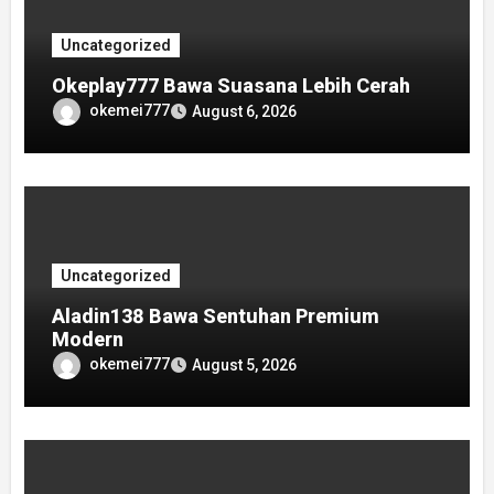
Uncategorized
Okeplay777 Bawa Suasana Lebih Cerah
okemei777
August 6, 2026
Uncategorized
Aladin138 Bawa Sentuhan Premium
Modern
okemei777
August 5, 2026