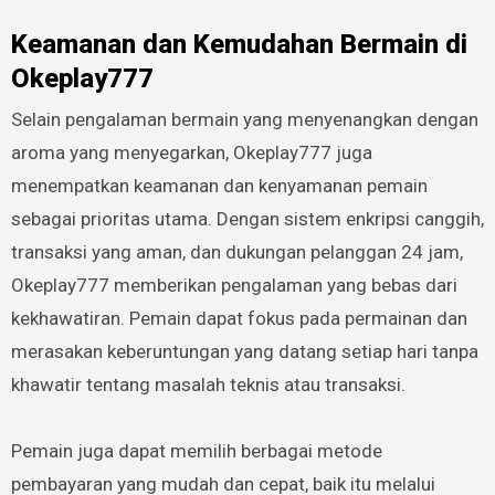
Keamanan dan Kemudahan Bermain di
Okeplay777
Selain pengalaman bermain yang menyenangkan dengan
aroma yang menyegarkan, Okeplay777 juga
menempatkan keamanan dan kenyamanan pemain
sebagai prioritas utama. Dengan sistem enkripsi canggih,
transaksi yang aman, dan dukungan pelanggan 24 jam,
Okeplay777 memberikan pengalaman yang bebas dari
kekhawatiran. Pemain dapat fokus pada permainan dan
merasakan keberuntungan yang datang setiap hari tanpa
khawatir tentang masalah teknis atau transaksi.
Pemain juga dapat memilih berbagai metode
pembayaran yang mudah dan cepat, baik itu melalui