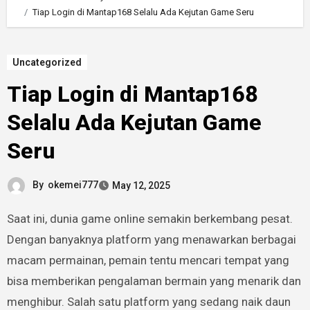
Tiap Login di Mantap168 Selalu Ada Kejutan Game Seru
Uncategorized
Tiap Login di Mantap168
Selalu Ada Kejutan Game
Seru
By
okemei777
May 12, 2025
Saat ini, dunia game online semakin berkembang pesat.
Dengan banyaknya platform yang menawarkan berbagai
macam permainan, pemain tentu mencari tempat yang
bisa memberikan pengalaman bermain yang menarik dan
menghibur. Salah satu platform yang sedang naik daun