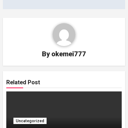
By
okemei777
Related Post
Uncategorized