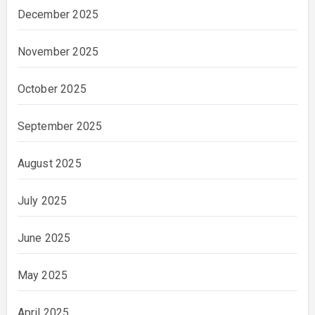
December 2025
November 2025
October 2025
September 2025
August 2025
July 2025
June 2025
May 2025
April 2025