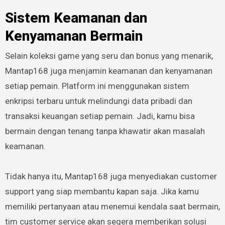
Sistem Keamanan dan
Kenyamanan Bermain
Selain koleksi game yang seru dan bonus yang menarik,
Mantap168 juga menjamin keamanan dan kenyamanan
setiap pemain. Platform ini menggunakan sistem
enkripsi terbaru untuk melindungi data pribadi dan
transaksi keuangan setiap pemain. Jadi, kamu bisa
bermain dengan tenang tanpa khawatir akan masalah
keamanan.
Tidak hanya itu, Mantap168 juga menyediakan customer
support yang siap membantu kapan saja. Jika kamu
memiliki pertanyaan atau menemui kendala saat bermain,
tim customer service akan segera memberikan solusi