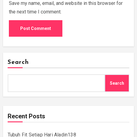
Save my name, email, and website in this browser for
the next time I comment.
Search
Search
Recent Posts
Tubuh Fit Setiap Hari Aladin138