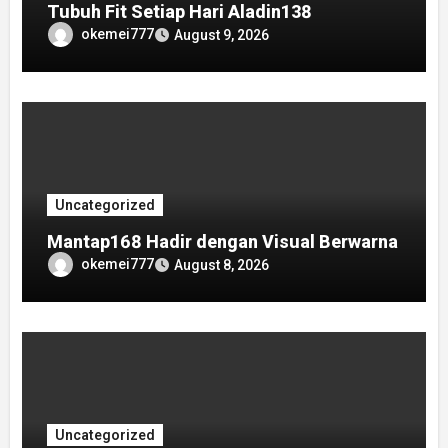
Tubuh Fit Setiap Hari Aladin138
okemei777
August 9, 2026
Uncategorized
Mantap168 Hadir dengan Visual Berwarna
okemei777
August 8, 2026
Uncategorized