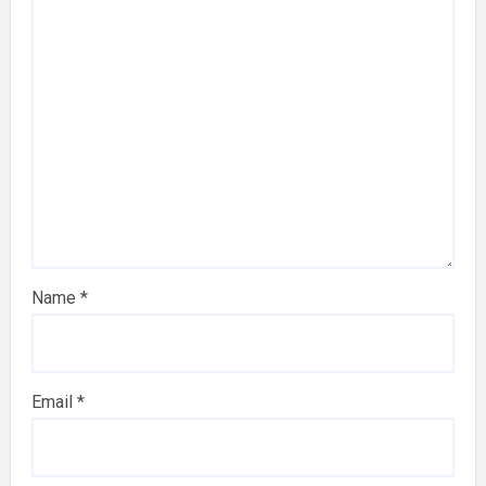
Name
*
Email
*