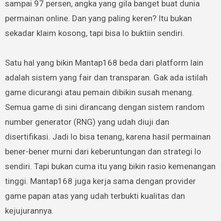
sampai 97 persen, angka yang gila banget buat dunia
permainan online. Dan yang paling keren? Itu bukan
sekadar klaim kosong, tapi bisa lo buktiin sendiri.
Satu hal yang bikin Mantap168 beda dari platform lain
adalah sistem yang fair dan transparan. Gak ada istilah
game dicurangi atau pemain dibikin susah menang.
Semua game di sini dirancang dengan sistem random
number generator (RNG) yang udah diuji dan
disertifikasi. Jadi lo bisa tenang, karena hasil permainan
bener-bener murni dari keberuntungan dan strategi lo
sendiri. Tapi bukan cuma itu yang bikin rasio kemenangan
tinggi. Mantap168 juga kerja sama dengan provider
game papan atas yang udah terbukti kualitas dan
kejujurannya.