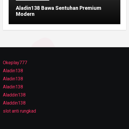
Aladin138 Bawa Sentuhan Premium
Modern
Okeplay777
Aladin138
Aladin138
Aladin138
Aladdin138
Aladdin138
slot anti rungkad