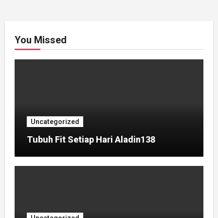
You Missed
Uncategorized
Tubuh Fit Setiap Hari Aladin138