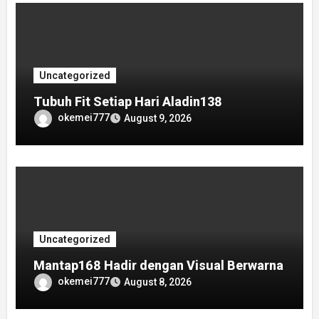
Uncategorized
Tubuh Fit Setiap Hari Aladin138
okemei777
August 9, 2026
Uncategorized
Mantap168 Hadir dengan Visual Berwarna
okemei777
August 8, 2026