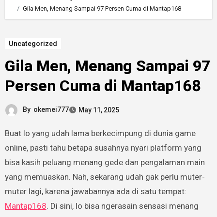
Gila Men, Menang Sampai 97 Persen Cuma di Mantap168
Uncategorized
Gila Men, Menang Sampai 97
Persen Cuma di Mantap168
By
okemei777
May 11, 2025
Buat lo yang udah lama berkecimpung di dunia game
online, pasti tahu betapa susahnya nyari platform yang
bisa kasih peluang menang gede dan pengalaman main
yang memuaskan. Nah, sekarang udah gak perlu muter-
muter lagi, karena jawabannya ada di satu tempat:
Mantap168
. Di sini, lo bisa ngerasain sensasi menang