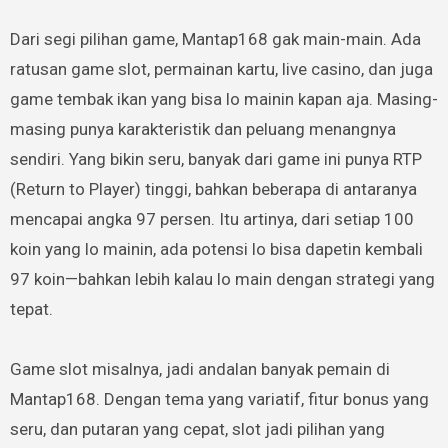
Dari segi pilihan game, Mantap168 gak main-main. Ada
ratusan game slot, permainan kartu, live casino, dan juga
game tembak ikan yang bisa lo mainin kapan aja. Masing-
masing punya karakteristik dan peluang menangnya
sendiri. Yang bikin seru, banyak dari game ini punya RTP
(Return to Player) tinggi, bahkan beberapa di antaranya
mencapai angka 97 persen. Itu artinya, dari setiap 100
koin yang lo mainin, ada potensi lo bisa dapetin kembali
97 koin—bahkan lebih kalau lo main dengan strategi yang
tepat.
Game slot misalnya, jadi andalan banyak pemain di
Mantap168. Dengan tema yang variatif, fitur bonus yang
seru, dan putaran yang cepat, slot jadi pilihan yang