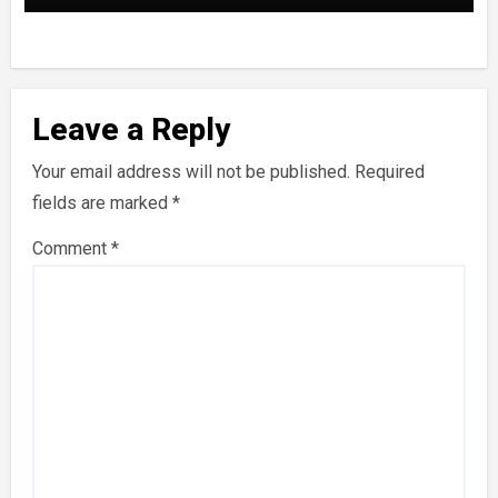
Leave a Reply
Your email address will not be published.
Required
fields are marked
*
Comment
*