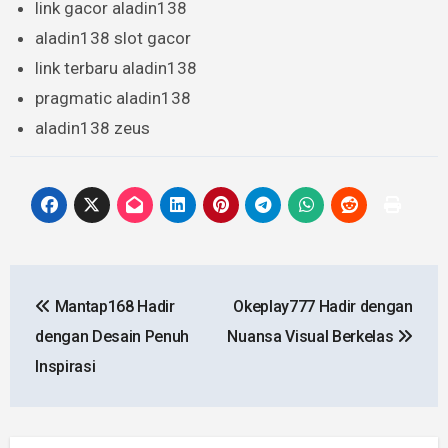
link gacor aladin138
aladin138 slot gacor
link terbaru aladin138
pragmatic aladin138
aladin138 zeus
Post
Mantap168 Hadir
Okeplay777 Hadir dengan
navigation
dengan Desain Penuh
Nuansa Visual Berkelas
Inspirasi