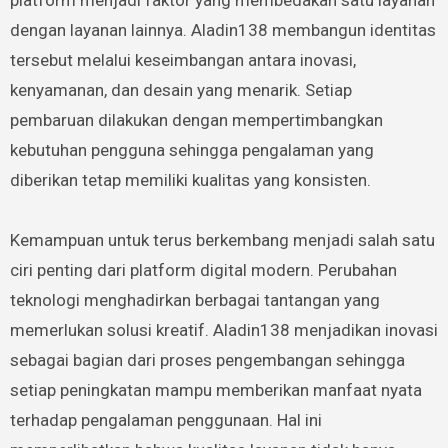
dengan layanan lainnya. Aladin138 membangun identitas
tersebut melalui keseimbangan antara inovasi,
kenyamanan, dan desain yang menarik. Setiap
pembaruan dilakukan dengan mempertimbangkan
kebutuhan pengguna sehingga pengalaman yang
diberikan tetap memiliki kualitas yang konsisten.
Kemampuan untuk terus berkembang menjadi salah satu
ciri penting dari platform digital modern. Perubahan
teknologi menghadirkan berbagai tantangan yang
memerlukan solusi kreatif. Aladin138 menjadikan inovasi
sebagai bagian dari proses pengembangan sehingga
setiap peningkatan mampu memberikan manfaat nyata
terhadap pengalaman penggunaan. Hal ini