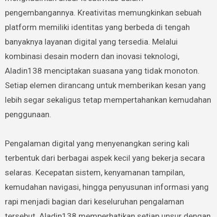
pengembangannya. Kreativitas memungkinkan sebuah
platform memiliki identitas yang berbeda di tengah
banyaknya layanan digital yang tersedia. Melalui
kombinasi desain modern dan inovasi teknologi,
Aladin138 menciptakan suasana yang tidak monoton.
Setiap elemen dirancang untuk memberikan kesan yang
lebih segar sekaligus tetap mempertahankan kemudahan
penggunaan.
Pengalaman digital yang menyenangkan sering kali
terbentuk dari berbagai aspek kecil yang bekerja secara
selaras. Kecepatan sistem, kenyamanan tampilan,
kemudahan navigasi, hingga penyusunan informasi yang
rapi menjadi bagian dari keseluruhan pengalaman
tersebut. Aladin138 memperhatikan setiap unsur dengan