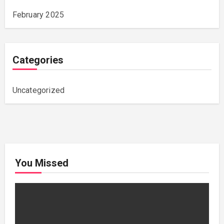
February 2025
Categories
Uncategorized
You Missed