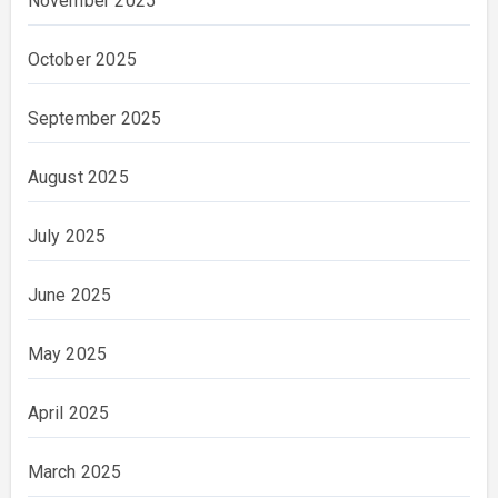
November 2025
October 2025
September 2025
August 2025
July 2025
June 2025
May 2025
April 2025
March 2025