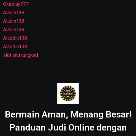
Okeplay777
Aladin138
Aladin138
Aladin138
Aladdin138
Aladdin138
slot anti rungkad
Bermain Aman, Menang Besar!
Panduan Judi Online dengan