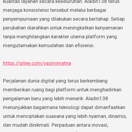
kualitas layanan secara keseluruhan. Aladin138 terus
menjaga konsistensi tersebut melalui berbagai
penyempurnaan yang dilakukan secara bertahap. Setiap
perubahan diarahkan untuk meningkatkan kenyamanan
tanpa menghilangkan karakter utama platform yang
mengutamakan kemudahan dan efisiensi.
https://gitee.com/yasminratna
Perjalanan dunia digital yang terus berkembang
memberikan ruang bagi platform untuk menghadirkan
pengalaman baru yang lebih menarik. Aladin138
menunjukkan bagaimana teknologi dapat dimanfaatkan
untuk menciptakan suasana yang lebih nyaman, dinamis,
dan mudah dinikmati. Perpaduan antara inovasi,