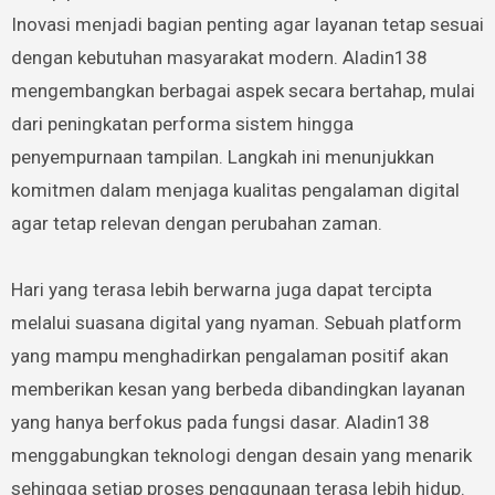
Inovasi menjadi bagian penting agar layanan tetap sesuai
dengan kebutuhan masyarakat modern. Aladin138
mengembangkan berbagai aspek secara bertahap, mulai
dari peningkatan performa sistem hingga
penyempurnaan tampilan. Langkah ini menunjukkan
komitmen dalam menjaga kualitas pengalaman digital
agar tetap relevan dengan perubahan zaman.
Hari yang terasa lebih berwarna juga dapat tercipta
melalui suasana digital yang nyaman. Sebuah platform
yang mampu menghadirkan pengalaman positif akan
memberikan kesan yang berbeda dibandingkan layanan
yang hanya berfokus pada fungsi dasar. Aladin138
menggabungkan teknologi dengan desain yang menarik
sehingga setiap proses penggunaan terasa lebih hidup.