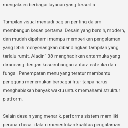
mengakses berbagai layanan yang tersedia.
Tampilan visual menjadi bagian penting dalam
membangun kesan pertama. Desain yang bersih, modern,
dan mudah dipahami mampu memberikan pengalaman
yang lebih menyenangkan dibandingkan tampilan yang
terlalu rumit. Aladin138 menghadirkan antarmuka yang
dirancang dengan keseimbangan antara estetika dan
fungsi. Penempatan menu yang teratur membantu
pengguna menemukan berbagai fitur tanpa harus
menghabiskan banyak waktu untuk memahami struktur
platform.
Selain desain yang menarik, performa sistem memiliki
peranan besar dalam menentukan kualitas pengalaman