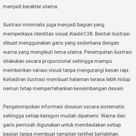
menjadi karakter utama.
Ilustrasi minimalis juga menjadi bagian yang
memperkaya identitas visual Aladin138. Bentuk ilustrasi
dibuat menggunakan garis yang sederhana dengan
warna yang mengikuti tema utama. Penempatan ilustrasi
dilakukan secara proporsional sehingga mampu
memberikan variasi visual tanpa mengurangi kesan rapi.
Kehadiran ilustrasi membuat halaman terasa lebih hidup
namun tetap mempertahankan keseimbangan desain.
Pengelompokan informasi disusun secara sistematis
sehingga setiap kategori mudah dipahami. Warna dan
garis pemisah digunakan untuk membedakan setiap
bagian tanpa membuat tampilan terlihat berlebihan.