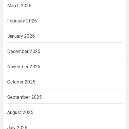
March 2026
February 2026
January 2026
December 2025
November 2025
October 2025
September 2025
August 2025
July 2025