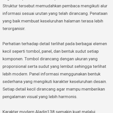
Struktur tersebut memudahkan pembaca mengikuti alur
informasi sesuai urutan yang telah dirancang. Penataan
yang baik membuat keseluruhan halaman terasa lebih
terorganisir.
Perhatian terhadap detail terlihat pada berbagai elemen
kecil seperti tombol, panel, dan bentuk sudut setiap
komponen. Tombol dirancang dengan ukuran yang
proporsional serta sudut yang lembut sehingga terlihat
lebih modern. Panel informasi menggunakan bentuk
sederhana yang mengikuti karakter keseluruhan desain.
Setiap detail kecil dirancang agar mampu memberikan
pengalaman visual yang lebih harmonis.
Karakter modern Aladin138 semakin kuat melalui