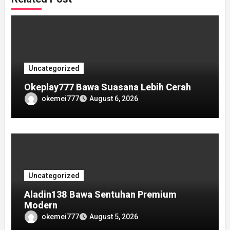
Uncategorized
Okeplay777 Bawa Suasana Lebih Cerah
okemei777
August 6, 2026
Uncategorized
Aladin138 Bawa Sentuhan Premium
Modern
okemei777
August 5, 2026