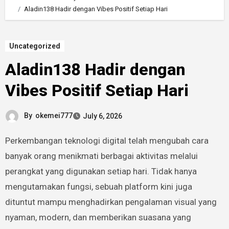
Aladin138 Hadir dengan Vibes Positif Setiap Hari
Uncategorized
Aladin138 Hadir dengan
Vibes Positif Setiap Hari
By
okemei777
July 6, 2026
Perkembangan teknologi digital telah mengubah cara
banyak orang menikmati berbagai aktivitas melalui
perangkat yang digunakan setiap hari. Tidak hanya
mengutamakan fungsi, sebuah platform kini juga
dituntut mampu menghadirkan pengalaman visual yang
nyaman, modern, dan memberikan suasana yang