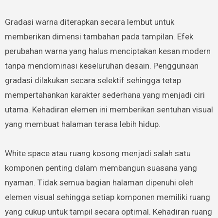
Gradasi warna diterapkan secara lembut untuk
memberikan dimensi tambahan pada tampilan. Efek
perubahan warna yang halus menciptakan kesan modern
tanpa mendominasi keseluruhan desain. Penggunaan
gradasi dilakukan secara selektif sehingga tetap
mempertahankan karakter sederhana yang menjadi ciri
utama. Kehadiran elemen ini memberikan sentuhan visual
yang membuat halaman terasa lebih hidup.
White space atau ruang kosong menjadi salah satu
komponen penting dalam membangun suasana yang
nyaman. Tidak semua bagian halaman dipenuhi oleh
elemen visual sehingga setiap komponen memiliki ruang
yang cukup untuk tampil secara optimal. Kehadiran ruang