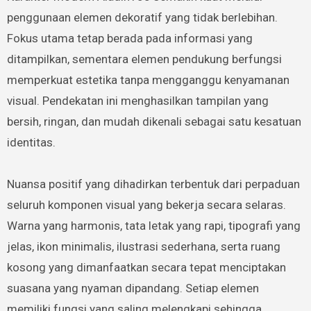
penggunaan elemen dekoratif yang tidak berlebihan.
Fokus utama tetap berada pada informasi yang
ditampilkan, sementara elemen pendukung berfungsi
memperkuat estetika tanpa mengganggu kenyamanan
visual. Pendekatan ini menghasilkan tampilan yang
bersih, ringan, dan mudah dikenali sebagai satu kesatuan
identitas.
Nuansa positif yang dihadirkan terbentuk dari perpaduan
seluruh komponen visual yang bekerja secara selaras.
Warna yang harmonis, tata letak yang rapi, tipografi yang
jelas, ikon minimalis, ilustrasi sederhana, serta ruang
kosong yang dimanfaatkan secara tepat menciptakan
suasana yang nyaman dipandang. Setiap elemen
memiliki fungsi yang saling melengkapi sehingga