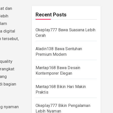
Recent Posts
lebih
alam
Okeplay777 Bawa Suasana Lebih
 digital
Cerah
 tersebut,
Aladin138 Bawa Sentuhan
Premium Modern
quality
Mantap168 Bawa Desain
erangkat
Kontemporer Elegan
rang
di bagian
Mantap168 Bikin Hari Makin
Praktis
Okeplay777 Bikin Pengalaman
ang nyaman
Lebih Nyaman