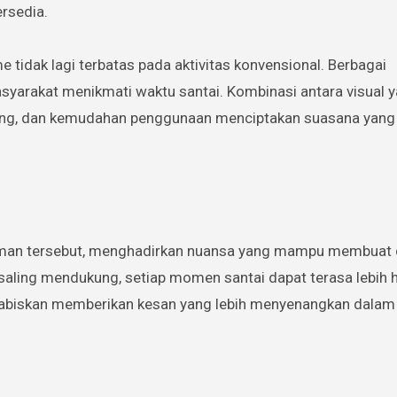
rsedia.
me tidak lagi terbatas pada aktivitas konvensional. Berbagai
asyarakat menikmati waktu santai. Kombinasi antara visual 
kung, dan kemudahan penggunaan menciptakan suasana yan
aman tersebut, menghadirkan nuansa yang mampu membuat q
saling mendukung, setiap momen santai dapat terasa lebih hi
habiskan memberikan kesan yang lebih menyenangkan dalam