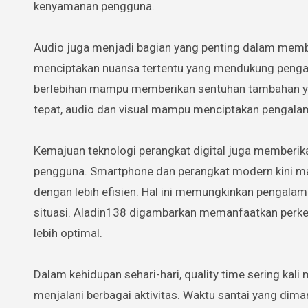
kenyamanan pengguna.
Audio juga menjadi bagian yang penting dalam memb
menciptakan nuansa tertentu yang mendukung pengal
berlebihan mampu memberikan sentuhan tambahan ya
tepat, audio dan visual mampu menciptakan pengala
Kemajuan teknologi perangkat digital juga memberik
pengguna. Smartphone dan perangkat modern kini m
dengan lebih efisien. Hal ini memungkinkan pengalam
situasi. Aladin138 digambarkan memanfaatkan perk
lebih optimal.
Dalam kehidupan sehari-hari, quality time sering ka
menjalani berbagai aktivitas. Waktu santai yang di