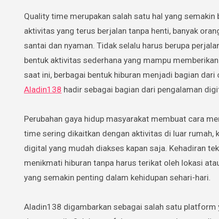
Quality time merupakan salah satu hal yang semakin bernilai dalam kehidupan modern. Di tengah jadwal yang padat dan
aktivitas yang terus berjalan tanpa henti, banyak o
santai dan nyaman. Tidak selalu harus berupa perjalan
bentuk aktivitas sederhana yang mampu memberikan
saat ini, berbagai bentuk hiburan menjadi bagian da
Aladin138
hadir sebagai bagian dari pengalaman dig
Perubahan gaya hidup masyarakat membuat cara meni
time sering dikaitkan dengan aktivitas di luar rumah
digital yang mudah diakses kapan saja. Kehadiran t
menikmati hiburan tanpa harus terikat oleh lokasi at
yang semakin penting dalam kehidupan sehari-hari.
Aladin138 digambarkan sebagai salah satu platfor