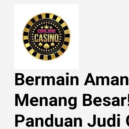
Skip
to
content
Bermain Aman
Menang Besar
Panduan Judi 