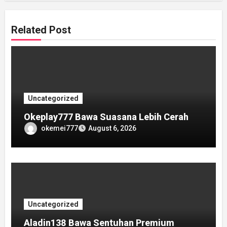
Related Post
Uncategorized
Okeplay777 Bawa Suasana Lebih Cerah
okemei777
August 6, 2026
Uncategorized
Aladin138 Bawa Sentuhan Premium