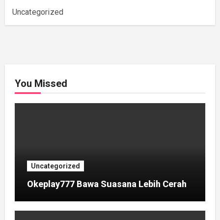
Uncategorized
You Missed
Uncategorized
Okeplay777 Bawa Suasana Lebih Cerah