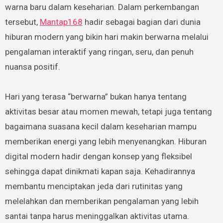
warna baru dalam keseharian. Dalam perkembangan
tersebut,
Mantap168
hadir sebagai bagian dari dunia
hiburan modern yang bikin hari makin berwarna melalui
pengalaman interaktif yang ringan, seru, dan penuh
nuansa positif.
Hari yang terasa “berwarna” bukan hanya tentang
aktivitas besar atau momen mewah, tetapi juga tentang
bagaimana suasana kecil dalam keseharian mampu
memberikan energi yang lebih menyenangkan. Hiburan
digital modern hadir dengan konsep yang fleksibel
sehingga dapat dinikmati kapan saja. Kehadirannya
membantu menciptakan jeda dari rutinitas yang
melelahkan dan memberikan pengalaman yang lebih
santai tanpa harus meninggalkan aktivitas utama.