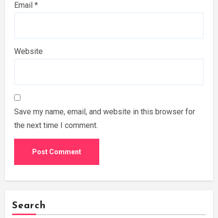
Email
*
Website
Save my name, email, and website in this browser for
the next time I comment.
Search