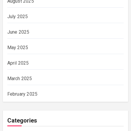
August 2025
July 2025
June 2025
May 2025
April 2025
March 2025
February 2025
Categories