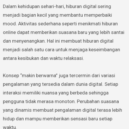
Dalam kehidupan sehari-hari, hiburan digital sering
menjadi bagian kecil yang membantu memperbaiki
mood. Aktivitas sederhana seperti menikmati hiburan
online dapat memberikan suasana baru yang lebih santai
dan menyenangkan. Hal ini membuat hiburan digital
menjadi salah satu cara untuk menjaga keseimbangan
antara kesibukan dan waktu relaksasi.
Konsep “makin berwarna” juga tercermin dari variasi
pengalaman yang tersedia dalam dunia digital. Setiap
interaksi memiliki nuansa yang berbeda sehingga
pengguna tidak merasa monoton. Perubahan suasana
yang dinamis membuat pengalaman digital terasa lebih
hidup dan mampu memberikan sensasi baru setiap
waktu.