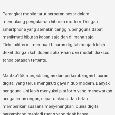
Perangkat mobile turut berperan besar dalam
mendukung pengalaman hiburan modern. Dengan
smartphone yang semakin canggih, pengguna dapat
menikmati hiburan kapan saja dan di mana saja.
Fleksibilitas ini membuat hiburan digital menjadi lebih
dekat dengan kehidupan sehari-hari dan mudah diakses
tanpa batasan tertentu.
Mantap168 menjadi bagian dari perkembangan hiburan
digital yang terus mengikuti gaya hidup modern. Banyak
pengguna kini lebih menyukai platform yang menawarkan
pengalaman ringan, cepat diakses, dan tetap
memberikan suasana menyenangkan. Dunia digital
berkembang menjadi ruang yang tidak hanya