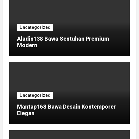
Uncategorized
Aladin138 Bawa Sentuhan Premium
Modern
Uncategorized
Mantap168 Bawa Desain Kontemporer
Elegan