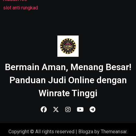
slot anti rungkad
Bermain Aman, Menang Besar!
Panduan Judi Online dengan
Winrate Tinggi
Copyright © All rights reserved
|
Blogza
by
Themeansar
.