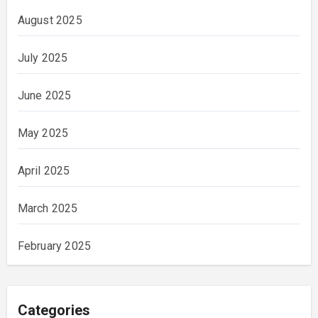
August 2025
July 2025
June 2025
May 2025
April 2025
March 2025
February 2025
Categories