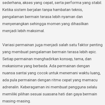
sederhana, akses yang cepat, serta performa yang stabil.
Ketika sistem berjalan tanpa hambatan teknis,
pengalaman bermain terasa lebih nyaman dan
menyenangkan sehingga momen yang dihasilkan
menjadi lebih maksimal.
Variasi permainan juga menjadi salah satu faktor penting
yang membuat pengalaman bermain terasa lebih epic.
Setiap permainan menghadirkan konsep, tema, dan
mekanisme yang berbeda. Ada permainan dengan
nuansa santai yang cocok untuk menemani waktu luang,
ada pula permainan dengan ritme cepat yang memacu
adrenalin. Keberagaman ini membuat pengguna selalu
memiliki pilihan sesuai suasana hati dan gaya bermain
masing-masing.