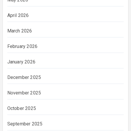
April 2026
March 2026
February 2026
January 2026
December 2025
November 2025
October 2025
September 2025