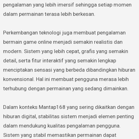
pengalaman yang lebih imersif sehingga setiap momen
dalam permainan terasa lebih berkesan.
Perkembangan teknologi juga membuat pengalaman
bermain game online menjadi semakin realistis dan
modern. Sistem yang lebih cepat, grafis yang semakin
detail, serta fitur interaktif yang semakin lengkap
menciptakan sensasi yang berbeda dibandingkan hiburan
konvensional. Hal ini membuat pengguna merasa lebih
terhubung dengan permainan yang sedang dimainkan.
Dalam konteks Mantap168 yang sering dikaitkan dengan
hiburan digital, stabilitas sistem menjadi elemen penting
dalam mendukung kualitas pengalaman pengguna.
Sistem yang stabil memastikan permainan dapat