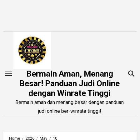
Skip
to
content
Bermain Aman, Menang
Besar! Panduan Judi Online
dengan Winrate Tinggi
Bermain aman dan menang besar dengan panduan
judi online ber-winrate tinggi!
Home
2026
May
10