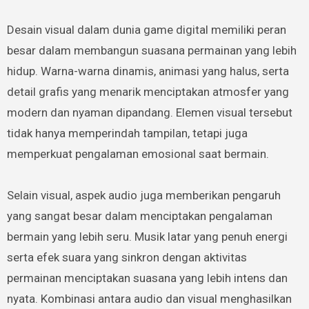
Desain visual dalam dunia game digital memiliki peran
besar dalam membangun suasana permainan yang lebih
hidup. Warna-warna dinamis, animasi yang halus, serta
detail grafis yang menarik menciptakan atmosfer yang
modern dan nyaman dipandang. Elemen visual tersebut
tidak hanya memperindah tampilan, tetapi juga
memperkuat pengalaman emosional saat bermain.
Selain visual, aspek audio juga memberikan pengaruh
yang sangat besar dalam menciptakan pengalaman
bermain yang lebih seru. Musik latar yang penuh energi
serta efek suara yang sinkron dengan aktivitas
permainan menciptakan suasana yang lebih intens dan
nyata. Kombinasi antara audio dan visual menghasilkan