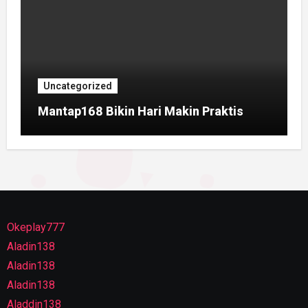
Uncategorized
Mantap168 Bikin Hari Makin Praktis
Okeplay777
Aladin138
Aladin138
Aladin138
Aladdin138