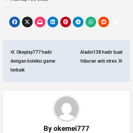
Post
Okeplay777 hadir
Aladin138 hadir buat
navigation
dengan koleksi game
hiburan anti stres
terbaik
By
okemei777