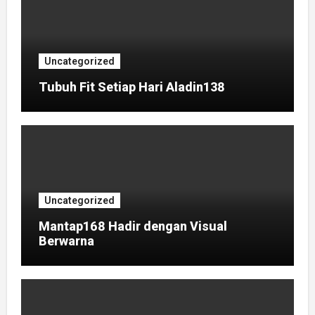
Uncategorized
Tubuh Fit Setiap Hari Aladin138
Uncategorized
Mantap168 Hadir dengan Visual
Berwarna