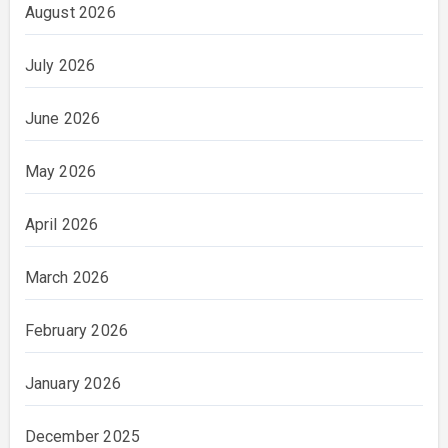
August 2026
July 2026
June 2026
May 2026
April 2026
March 2026
February 2026
January 2026
December 2025