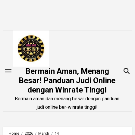
Skip
to
content
Bermain Aman, Menang
Besar! Panduan Judi Online
dengan Winrate Tinggi
Bermain aman dan menang besar dengan panduan
judi online ber-winrate tinggi!
Home
2026
March
14