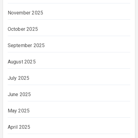
November 2025
October 2025
September 2025
August 2025
July 2025
June 2025
May 2025
April 2025