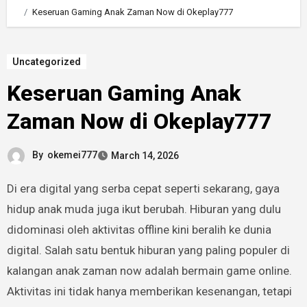
Keseruan Gaming Anak Zaman Now di Okeplay777
Uncategorized
Keseruan Gaming Anak
Zaman Now di Okeplay777
By
okemei777
March 14, 2026
Di era digital yang serba cepat seperti sekarang, gaya
hidup anak muda juga ikut berubah. Hiburan yang dulu
didominasi oleh aktivitas offline kini beralih ke dunia
digital. Salah satu bentuk hiburan yang paling populer di
kalangan anak zaman now adalah bermain game online.
Aktivitas ini tidak hanya memberikan kesenangan, tetapi