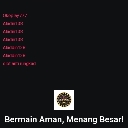
Okeplay777
Aladin138
Aladin138
Aladin138
Aladdin138
Aladdin138
slot anti rungkad
Bermain Aman, Menang Besar!