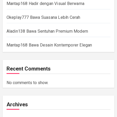
Mantap168 Hadir dengan Visual Berwarna
Okeplay777 Bawa Suasana Lebih Cerah
Aladin138 Bawa Sentuhan Premium Modern
Mantap168 Bawa Desain Kontemporer Elegan
Recent Comments
No comments to show.
Archives