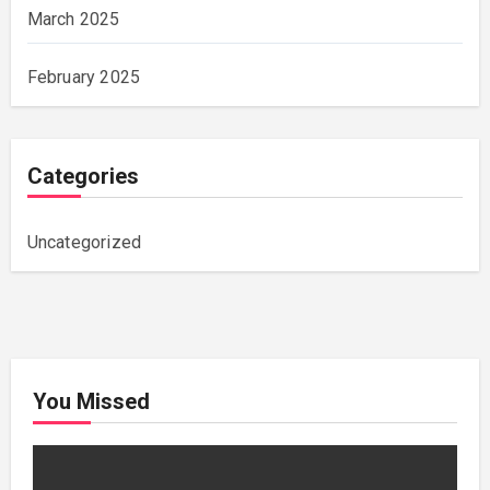
March 2025
February 2025
Categories
Uncategorized
You Missed