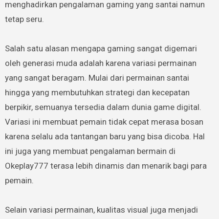
menghadirkan pengalaman gaming yang santai namun
tetap seru.
Salah satu alasan mengapa gaming sangat digemari
oleh generasi muda adalah karena variasi permainan
yang sangat beragam. Mulai dari permainan santai
hingga yang membutuhkan strategi dan kecepatan
berpikir, semuanya tersedia dalam dunia game digital.
Variasi ini membuat pemain tidak cepat merasa bosan
karena selalu ada tantangan baru yang bisa dicoba. Hal
ini juga yang membuat pengalaman bermain di
Okeplay777 terasa lebih dinamis dan menarik bagi para
pemain.
Selain variasi permainan, kualitas visual juga menjadi