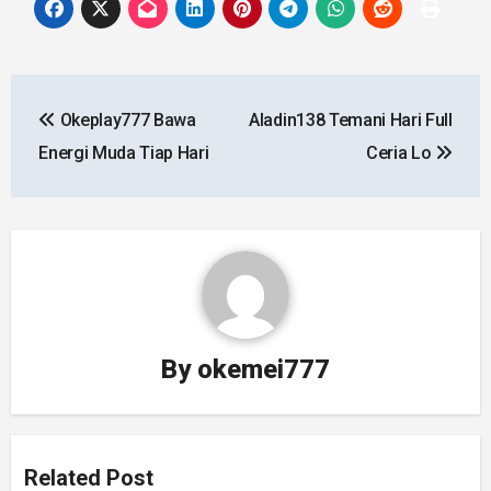
Post
Okeplay777 Bawa
Aladin138 Temani Hari Full
navigation
Energi Muda Tiap Hari
Ceria Lo
By
okemei777
Related Post