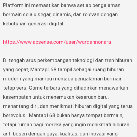
Platform ini memastikan bahwa setiap pengalaman
bermain selalu segar, dinamis, dan relevan dengan
kebutuhan generasi digital.
https://www.apsense.com/user/wardahnonara
Di tengah arus perkembangan teknologi dan tren hiburan
yang cepat, Mantap168 tampil sebagai ruang hiburan
modern yang mampu menjaga pengalaman bermain
tetap seru. Game terbaru yang dihadirkan menawarkan
kesempatan untuk menemukan keseruan baru,
menantang diri, dan menikmati hiburan digital yang terus
berevolusi. Mantap168 bukan hanya tempat bermain,
tetapi rumah bagi mereka yang ingin menikmati hiburan
anti bosen dengan gaya, kualitas, dan inovasi yang