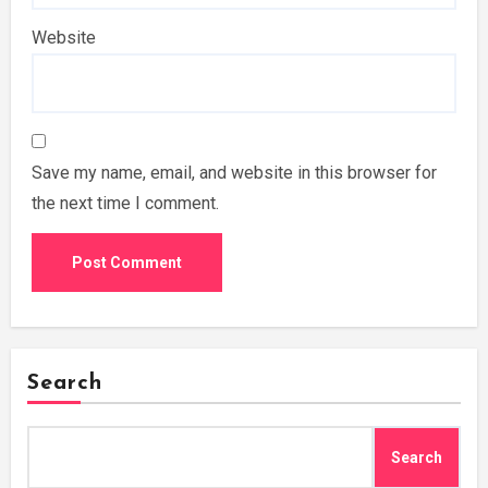
Website
Save my name, email, and website in this browser for
the next time I comment.
Search
Search