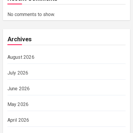
No comments to show.
Archives
August 2026
July 2026
June 2026
May 2026
April 2026