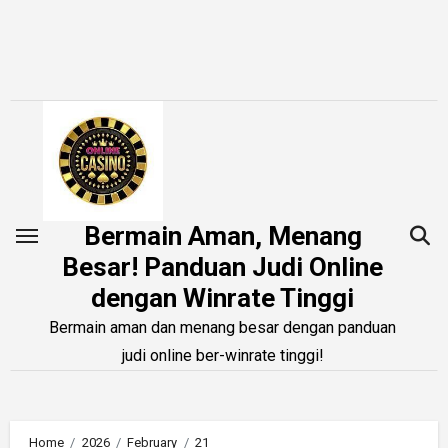
Skip
to
content
Bermain Aman, Menang
Besar! Panduan Judi Online
dengan Winrate Tinggi
Bermain aman dan menang besar dengan panduan
judi online ber-winrate tinggi!
Home
2026
February
21