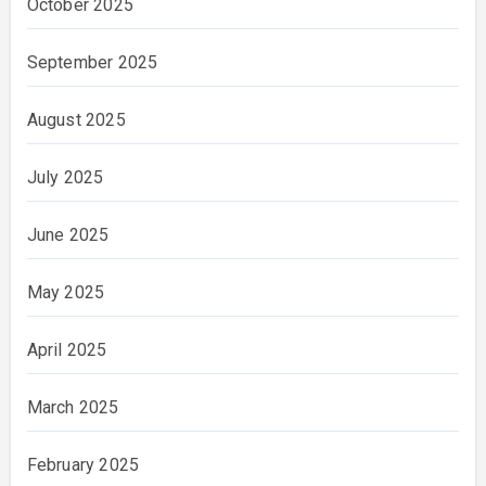
October 2025
September 2025
August 2025
July 2025
June 2025
May 2025
April 2025
March 2025
February 2025