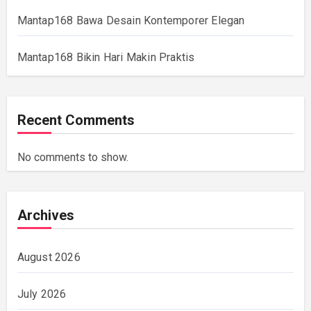
Mantap168 Bawa Desain Kontemporer Elegan
Mantap168 Bikin Hari Makin Praktis
Recent Comments
No comments to show.
Archives
August 2026
July 2026