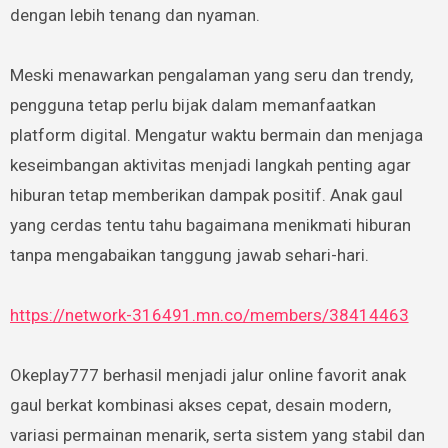
dengan lebih tenang dan nyaman.
Meski menawarkan pengalaman yang seru dan trendy,
pengguna tetap perlu bijak dalam memanfaatkan
platform digital. Mengatur waktu bermain dan menjaga
keseimbangan aktivitas menjadi langkah penting agar
hiburan tetap memberikan dampak positif. Anak gaul
yang cerdas tentu tahu bagaimana menikmati hiburan
tanpa mengabaikan tanggung jawab sehari-hari.
https://network-316491.mn.co/members/38414463
Okeplay777 berhasil menjadi jalur online favorit anak
gaul berkat kombinasi akses cepat, desain modern,
variasi permainan menarik, serta sistem yang stabil dan