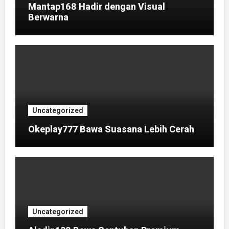
Mantap168 Hadir dengan Visual
Berwarna
Uncategorized
Okeplay777 Bawa Suasana Lebih Cerah
Uncategorized