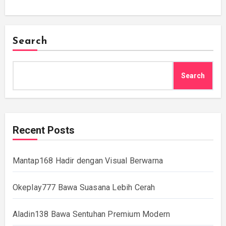
Search
Search
Recent Posts
Mantap168 Hadir dengan Visual Berwarna
Okeplay777 Bawa Suasana Lebih Cerah
Aladin138 Bawa Sentuhan Premium Modern