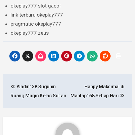
okeplay777 slot gacor
link terbaru okeplay777
pragmatic okeplay777
okeplay777 zeus
Post
Aladin138 Suguhin
Happy Maksimal di
navigation
Ruang Magic Kelas Sultan
Mantap168 Setiap Hari