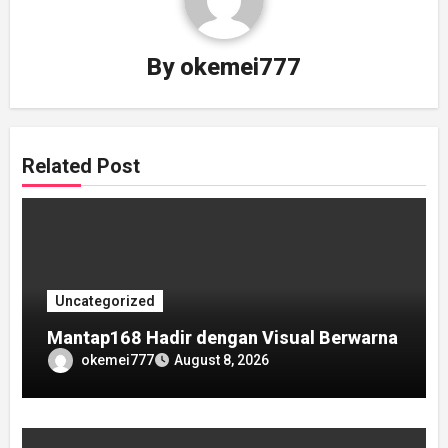
By
okemei777
Related Post
Uncategorized
Mantap168 Hadir dengan Visual Berwarna
okemei777
August 8, 2026