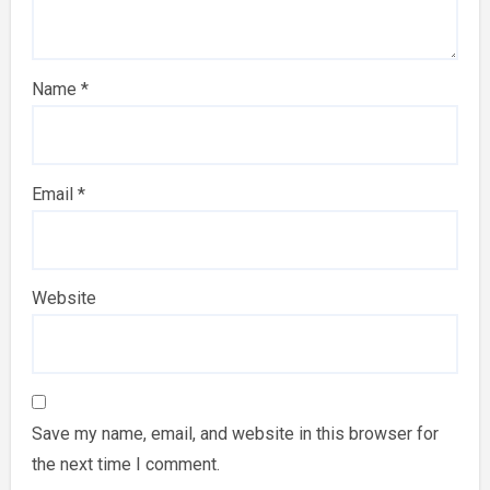
Name
*
Email
*
Website
Save my name, email, and website in this browser for
the next time I comment.