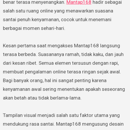
benar terasa menyenangkan.
Mantap168
hadir sebagai
salah satu ruang online yang menawarkan suasana
santai penuh kenyamanan, cocok untuk menemani
berbagai momen sehari-hari.
Kesan pertama saat mengakses Mantap168 langsung
terasa berbeda. Suasananya ramah, tidak kaku, dan jauh
dari kesan ribet. Semua elemen tersusun dengan rapi,
membuat pengalaman online terasa ringan sejak awal.
Bagi banyak orang, hal ini sangat penting karena
kenyamanan awal sering menentukan apakah seseorang
akan betah atau tidak berlama-lama.
Tampilan visual menjadi salah satu faktor utama yang
mendukung rasa santai. Mantap168 mengusung desain