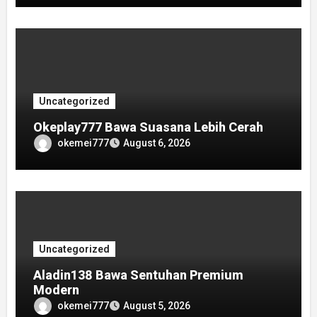
Uncategorized
Okeplay777 Bawa Suasana Lebih Cerah
okemei777
August 6, 2026
Uncategorized
Aladin138 Bawa Sentuhan Premium
Modern
okemei777
August 5, 2026