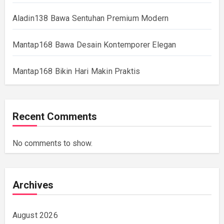
Aladin138 Bawa Sentuhan Premium Modern
Mantap168 Bawa Desain Kontemporer Elegan
Mantap168 Bikin Hari Makin Praktis
Recent Comments
No comments to show.
Archives
August 2026