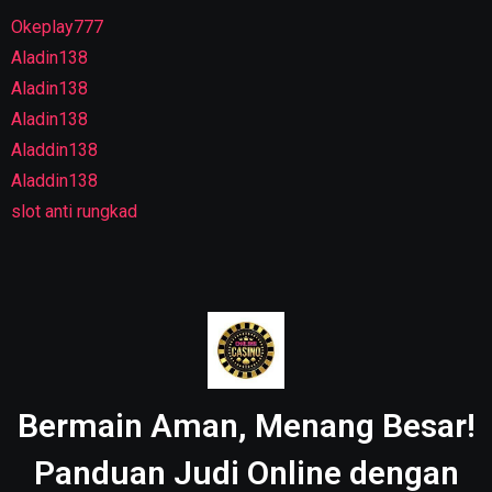
Okeplay777
Aladin138
Aladin138
Aladin138
Aladdin138
Aladdin138
slot anti rungkad
Bermain Aman, Menang Besar!
Panduan Judi Online dengan