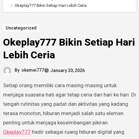
Okeplay777 Bikin Setiap Hari Lebih Ceria
Uncategorized
Okeplay777 Bikin Setiap Hari
Lebih Ceria
By
okemei777
January 20, 2026
Setiap orang memiliki cara masing-masing untuk
menjaga suasana hati agar tetap ceria dari hari ke hari. Di
tengah rutinitas yang padat dan aktivitas yang kadang
terasa monoton, hiburan menjadi salah satu elemen
penting untuk menjaga keseimbangan pikiran.
Okeplay777
hadir sebagai ruang hiburan digital yang