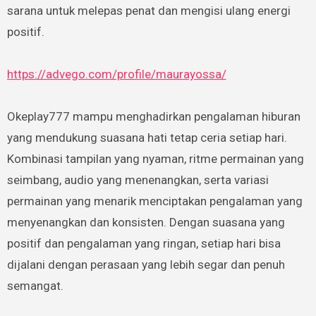
sarana untuk melepas penat dan mengisi ulang energi
positif.
https://advego.com/profile/maurayossa/
Okeplay777 mampu menghadirkan pengalaman hiburan
yang mendukung suasana hati tetap ceria setiap hari.
Kombinasi tampilan yang nyaman, ritme permainan yang
seimbang, audio yang menenangkan, serta variasi
permainan yang menarik menciptakan pengalaman yang
menyenangkan dan konsisten. Dengan suasana yang
positif dan pengalaman yang ringan, setiap hari bisa
dijalani dengan perasaan yang lebih segar dan penuh
semangat.