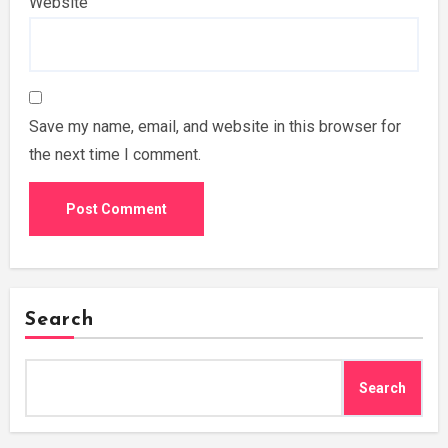
Website
Save my name, email, and website in this browser for
the next time I comment.
Search
Search