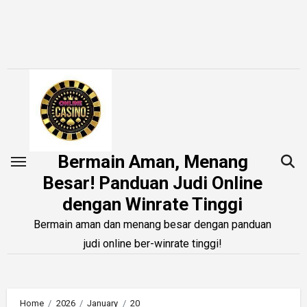
Skip
to
content
Bermain Aman, Menang
Besar! Panduan Judi Online
dengan Winrate Tinggi
Bermain aman dan menang besar dengan panduan
judi online ber-winrate tinggi!
Home
2026
January
20