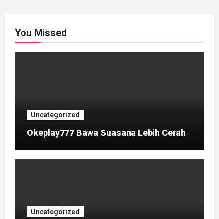
You Missed
Uncategorized
Okeplay777 Bawa Suasana Lebih Cerah
Uncategorized