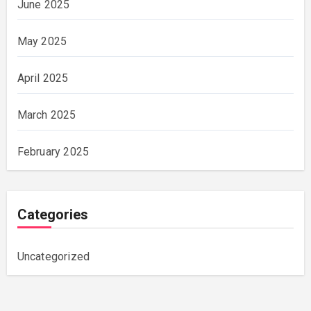
June 2025
May 2025
April 2025
March 2025
February 2025
Categories
Uncategorized