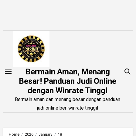
Skip
to
content
Bermain Aman, Menang
Besar! Panduan Judi Online
dengan Winrate Tinggi
Bermain aman dan menang besar dengan panduan
judi online ber-winrate tinggi!
Home
2026
January
18