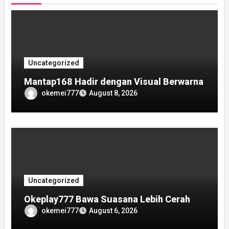
Uncategorized
Mantap168 Hadir dengan Visual Berwarna
okemei777
August 8, 2026
Uncategorized
Okeplay777 Bawa Suasana Lebih Cerah
okemei777
August 6, 2026