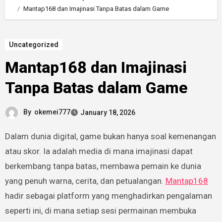
Mantap168 dan Imajinasi Tanpa Batas dalam Game
Uncategorized
Mantap168 dan Imajinasi
Tanpa Batas dalam Game
By
okemei777
January 18, 2026
Dalam dunia digital, game bukan hanya soal kemenangan
atau skor. Ia adalah media di mana imajinasi dapat
berkembang tanpa batas, membawa pemain ke dunia
yang penuh warna, cerita, dan petualangan.
Mantap168
hadir sebagai platform yang menghadirkan pengalaman
seperti ini, di mana setiap sesi permainan membuka