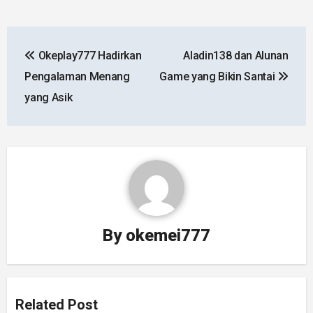
Post
Okeplay777 Hadirkan
Aladin138 dan Alunan
navigation
Pengalaman Menang
Game yang Bikin Santai
yang Asik
By
okemei777
Related Post