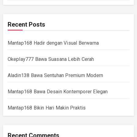
Recent Posts
Mantap168 Hadir dengan Visual Berwarna
Okeplay777 Bawa Suasana Lebih Cerah
Aladin138 Bawa Sentuhan Premium Modern
Mantap168 Bawa Desain Kontemporer Elegan
Mantap168 Bikin Hari Makin Praktis
Recent Comments