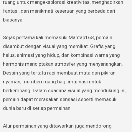
ruang untuk mengeksplorasi kreativitas, menghadirkan
fantasi, dan menikmati keseruan yang berbeda dari
biasanya.
Sejak pertama kali memasuki Mantap168, pemain
disambut dengan visual yang memikat. Grafis yang
halus, animasi yang hidup, dan kombinasi warna yang
harmonis menciptakan atmosfer yang menyenangkan.
Desain yang tertata rapi membuat mata dan pikiran
nyaman, memberi ruang bagi imajinasi untuk
berkembang. Dalam suasana visual yang mendukung ini,
pemain dapat merasakan sensasi seperti memasuki
dunia baru di setiap permainan.
Alur permainan yang ditawarkan juga mendorong