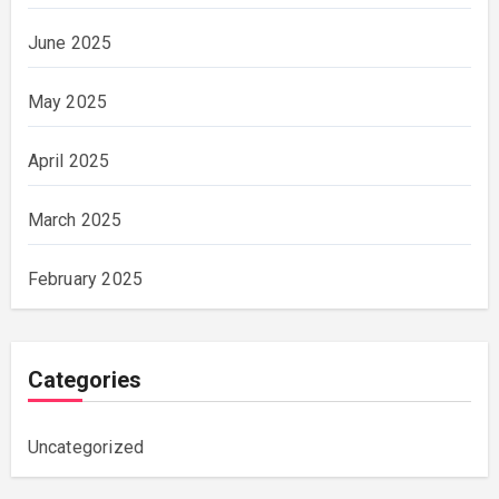
June 2025
May 2025
April 2025
March 2025
February 2025
Categories
Uncategorized