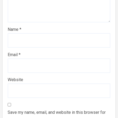
Name
*
Email
*
Website
Save my name, email, and website in this browser for