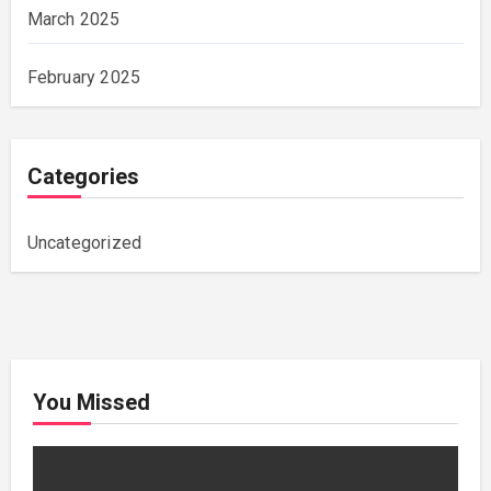
March 2025
February 2025
Categories
Uncategorized
You Missed