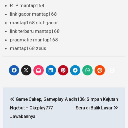
RTP mantap168
link gacor mantap168
mantap168 slot gacor
link terbaru mantap168
pragmatic mantap168
mantap168 zeus
Post
Game Cakep, Gameplay
Aladin138: Simpan Kejutan
navigation
Ngebut – Okeplay777
Seru di Balik Layar
Jawabannya