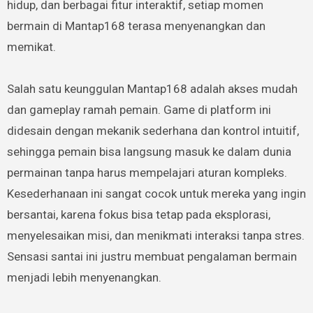
hidup, dan berbagai fitur interaktif, setiap momen
bermain di Mantap168 terasa menyenangkan dan
memikat.
Salah satu keunggulan Mantap168 adalah akses mudah
dan gameplay ramah pemain. Game di platform ini
didesain dengan mekanik sederhana dan kontrol intuitif,
sehingga pemain bisa langsung masuk ke dalam dunia
permainan tanpa harus mempelajari aturan kompleks.
Kesederhanaan ini sangat cocok untuk mereka yang ingin
bersantai, karena fokus bisa tetap pada eksplorasi,
menyelesaikan misi, dan menikmati interaksi tanpa stres.
Sensasi santai ini justru membuat pengalaman bermain
menjadi lebih menyenangkan.