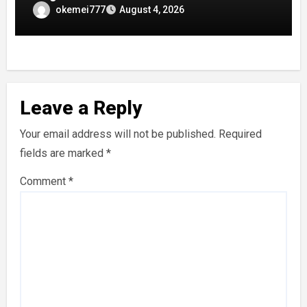
okemei777
August 4, 2026
Leave a Reply
Your email address will not be published.
Required
fields are marked
*
Comment
*