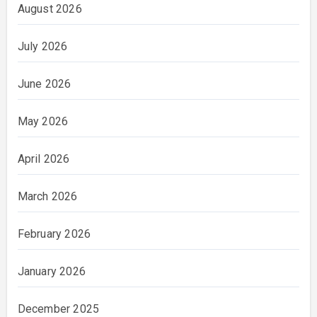
August 2026
July 2026
June 2026
May 2026
April 2026
March 2026
February 2026
January 2026
December 2025