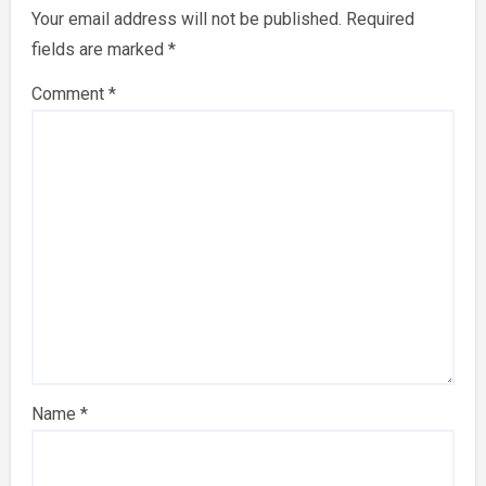
Your email address will not be published.
Required
fields are marked
*
Comment
*
Name
*