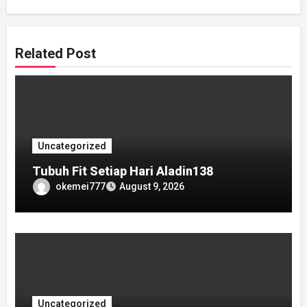
Related Post
Uncategorized
Tubuh Fit Setiap Hari Aladin138
okemei777
August 9, 2026
Uncategorized