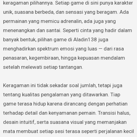
keragaman pilihannya. Setiap game di sini punya karakter
unik, suasana berbeda, dan sensasi yang beragam. Ada
permainan yang memicu adrenalin, ada juga yang
menenangkan dan santai. Seperti cinta yang hadir dalam
banyak bentuk, pilihan game di Aladin138 juga
menghadirkan spektrum emosi yang luas — dari rasa
penasaran, kegembiraan, hingga kepuasan mendalam
setelah melewati setiap tantangan.
Keragaman ini tidak sekadar soal jumlah, tetapi juga
tentang kualitas pengalaman yang ditawarkan. Tiap
game terasa hidup karena dirancang dengan perhatian
terhadap detail dan kenyamanan pemain. Transisi halus,
desain intuitif, serta suasana visual yang memanjakan
mata membuat setiap sesi terasa seperti perjalanan kecil