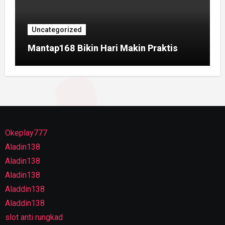
Uncategorized
Mantap168 Bikin Hari Makin Praktis
Okeplay777
Aladin138
Aladin138
Aladin138
Aladdin138
Aladdin138
slot anti rungkad