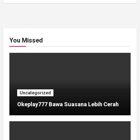
You Missed
Uncategorized
Okeplay777 Bawa Suasana Lebih Cerah