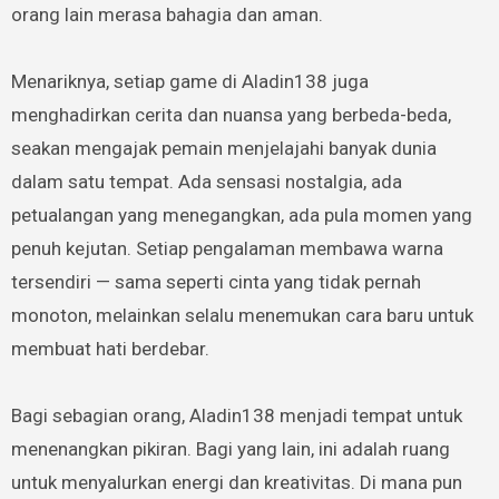
orang lain merasa bahagia dan aman.
Menariknya, setiap game di Aladin138 juga
menghadirkan cerita dan nuansa yang berbeda-beda,
seakan mengajak pemain menjelajahi banyak dunia
dalam satu tempat. Ada sensasi nostalgia, ada
petualangan yang menegangkan, ada pula momen yang
penuh kejutan. Setiap pengalaman membawa warna
tersendiri — sama seperti cinta yang tidak pernah
monoton, melainkan selalu menemukan cara baru untuk
membuat hati berdebar.
Bagi sebagian orang, Aladin138 menjadi tempat untuk
menenangkan pikiran. Bagi yang lain, ini adalah ruang
untuk menyalurkan energi dan kreativitas. Di mana pun