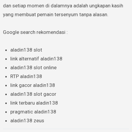
dan setiap momen di dalamnya adalah ungkapan kasih
yang membuat pemain tersenyum tanpa alasan.
Google search rekomendasi :
aladin138 slot
link alternatif aladin138
aladin138 slot online
RTP aladin138
link gacor aladin138
aladin138 slot gacor
link terbaru aladin138
pragmatic aladin138
aladin138 zeus