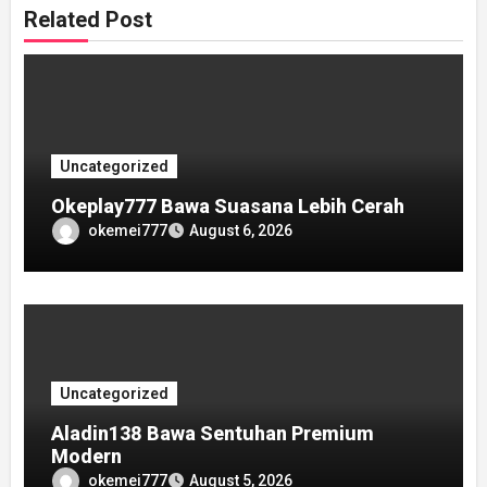
Related Post
Uncategorized
Okeplay777 Bawa Suasana Lebih Cerah
okemei777
August 6, 2026
Uncategorized
Aladin138 Bawa Sentuhan Premium
Modern
okemei777
August 5, 2026