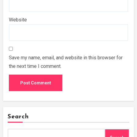
Website
Save my name, email, and website in this browser for
the next time I comment.
Search