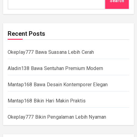
Search
Recent Posts
Okeplay777 Bawa Suasana Lebih Cerah
Aladin138 Bawa Sentuhan Premium Modern
Mantap168 Bawa Desain Kontemporer Elegan
Mantap168 Bikin Hari Makin Praktis
Okeplay777 Bikin Pengalaman Lebih Nyaman