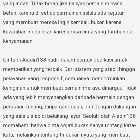
yang indah. Tidak heran jika banyak pemain merasa
betah, karena di setiap permainan selalu ada kejutan
yang membuat mereka ingin kembali, bukan karena
kewajiban, melainkan karena rasa cinta yang tumbuh dari
kenyamanan.
Cinta di Aladin138 hadir dalam bentuk dedikasi untuk
memberikan yang terbaik. Dari sistem yang stabil hingga
pelayanan yang responsif, semuanya mencerminkan
keinginan untuk membuat pemain merasa dihargai. Tidak
ada yang lebih menyenangkan daripada bermain dengan
perasaan tenang, tanpa gangguan, dan dengan dukungan
yang selalu siap di belakang layar. Seolah-olah Aladin138
memahami bahwa cinta sejati bukan hanya tentang kata-
kata, melainkan tentang tindakan nyata yang membuat