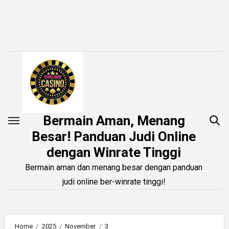
Skip
to
content
Bermain Aman, Menang
Besar! Panduan Judi Online
dengan Winrate Tinggi
Bermain aman dan menang besar dengan panduan
judi online ber-winrate tinggi!
Home
2025
November
3