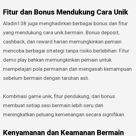
Fitur dan Bonus Mendukung Cara Unik
Aladin138 juga menghadirkan berbagai bonus dan fitur
yang mendukung cara unik bermain. Bonus deposit,
cashback, dan reward harian memungkinkan pemain
mencoba berbagai strategi tanpa risiko berlebihan. Fitur
demo play bahkan memungkinkan pemain untuk
mempelajari pola permainan dan mengasah kemampuan
sebelum bermain dengan taruhan asli.
Kombinasi game unik, fitur pendukung, dan bonus
membuat setiap sesi bermain lebih seru dan
meningkatkan peluang kemenangan secara signifikan.
Kenyamanan dan Keamanan Bermain