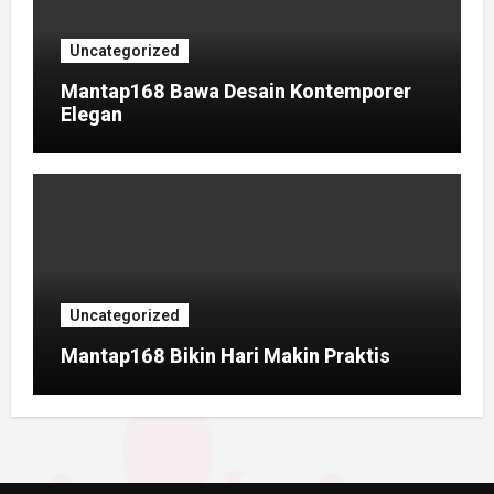
Uncategorized
Mantap168 Bawa Desain Kontemporer
Elegan
Uncategorized
Mantap168 Bikin Hari Makin Praktis