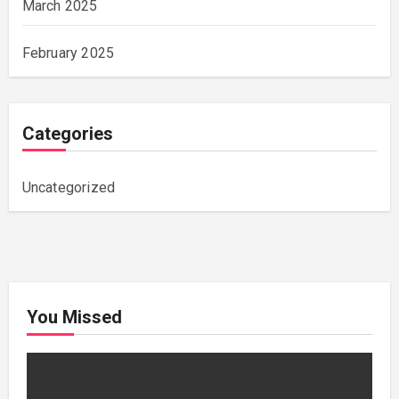
March 2025
February 2025
Categories
Uncategorized
You Missed