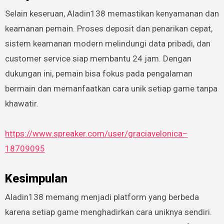
Selain keseruan, Aladin138 memastikan kenyamanan dan
keamanan pemain. Proses deposit dan penarikan cepat,
sistem keamanan modern melindungi data pribadi, dan
customer service siap membantu 24 jam. Dengan
dukungan ini, pemain bisa fokus pada pengalaman
bermain dan memanfaatkan cara unik setiap game tanpa
khawatir.
https://www.spreaker.com/user/graciavelonica–
18709095
Kesimpulan
Aladin138 memang menjadi platform yang berbeda
karena setiap game menghadirkan cara uniknya sendiri.