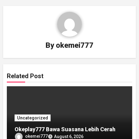
By
okemei777
Related Post
Uncategorized
Okeplay777 Bawa Suasana Lebih Cerah
okemei777
August 6, 2026