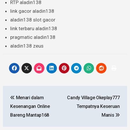
RTP aladin138
link gacor aladin138
aladin138 slot gacor
link terbaru aladin138
pragmatic aladin138
aladin138 zeus
Post
Menari dalam
Candy Village Okeplay777
navigation
Kesenangan Online
Tempatnya Keseruan
Bareng Mantap168
Manis