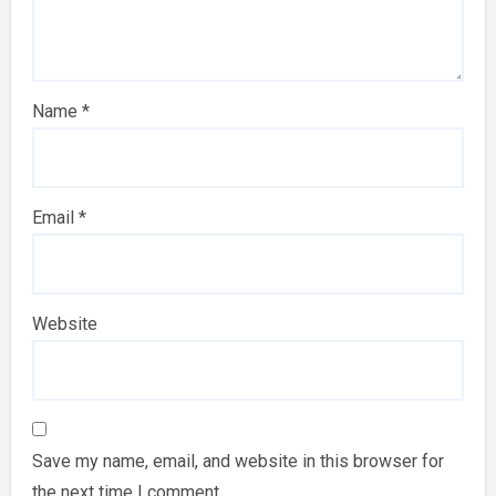
Name
*
Email
*
Website
Save my name, email, and website in this browser for
the next time I comment.