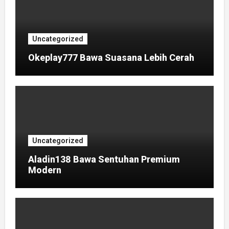
Uncategorized
Okeplay777 Bawa Suasana Lebih Cerah
Uncategorized
Aladin138 Bawa Sentuhan Premium
Modern