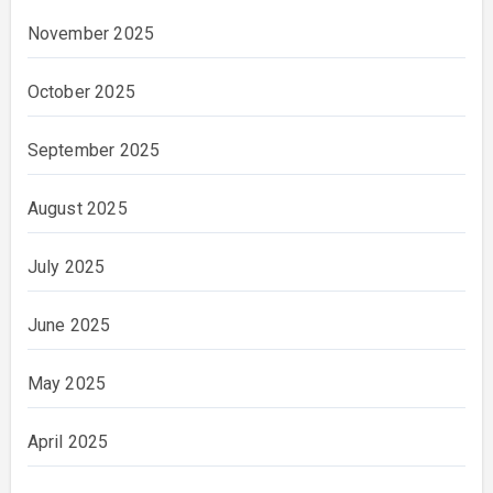
November 2025
October 2025
September 2025
August 2025
July 2025
June 2025
May 2025
April 2025