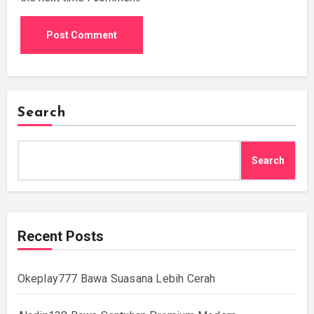
Search
Search
Recent Posts
Okeplay777 Bawa Suasana Lebih Cerah