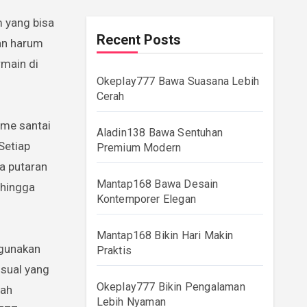
Recent Posts
an harum
rmain di
Okeplay777 Bawa Suasana Lebih
Cerah
ame santai
Aladin138 Bawa Sentuhan
Setiap
Premium Modern
a putaran
Mantap168 Bawa Desain
ehingga
Kontemporer Elegan
Mantap168 Bikin Hari Makin
ggunakan
Praktis
isual yang
Okeplay777 Bikin Pengalaman
bah
Lebih Nyaman