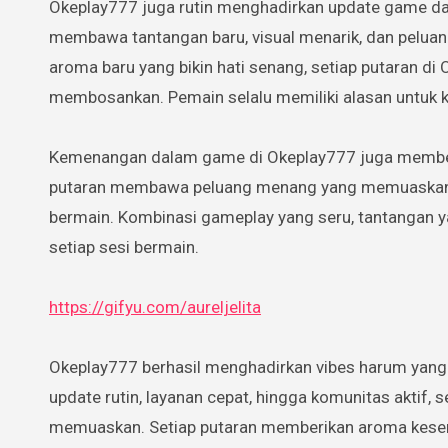
Okeplay777 juga rutin menghadirkan update game dan
membawa tantangan baru, visual menarik, dan pelu
aroma baru yang bikin hati senang, setiap putaran 
membosankan. Pemain selalu memiliki alasan untuk k
Kemenangan dalam game di Okeplay777 juga memberi
putaran membawa peluang menang yang memuaskan, 
bermain. Kombinasi gameplay yang seru, tantangan yan
setiap sesi bermain.
https://gifyu.com/aureljelita
Okeplay777 berhasil menghadirkan vibes harum yang m
update rutin, layanan cepat, hingga komunitas akti
memuaskan. Setiap putaran memberikan aroma keser