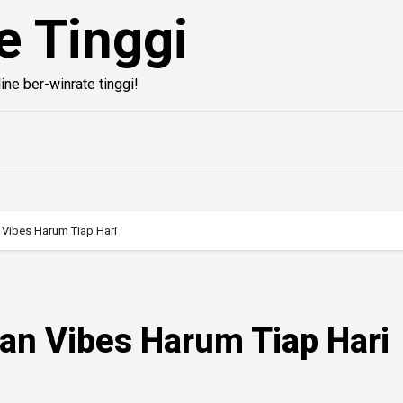
e Tinggi
ne ber-winrate tinggi!
Vibes Harum Tiap Hari
an Vibes Harum Tiap Hari