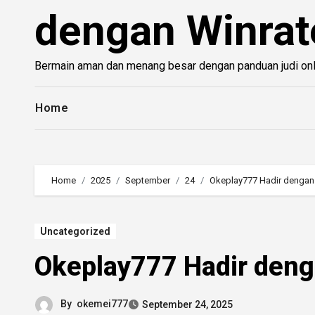
dengan Winrat
Bermain aman dan menang besar dengan panduan judi onli
Home
Home
2025
September
24
Okeplay777 Hadir dengan 
Uncategorized
Okeplay777 Hadir deng
By
okemei777
September 24, 2025