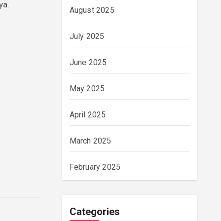
ya.
August 2025
July 2025
June 2025
May 2025
April 2025
March 2025
February 2025
Categories