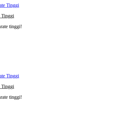
 Tinggi
ate tinggi!
 Tinggi
ate tinggi!