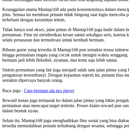
Keunggulan utama Mantap168 ada pada konsistensinya dalam menciptak
jelas. Semua ini membuat pemain tidak bingung saat ingin mencoba pe
terbebani dengan kerumitan teknis.
Tidak hanya soal akses, jalan pintas di Mantap168 juga hadir dalam 
permainan. Fitur ini memberikan kesan santai sekaligus seru, karena
selalu penasaran dan termotivasi untuk kembali bermain.
Ribuan game yang tersedia di Mantap168 pun semakin terasa istimewa
hingga permainan ringan yang cocok untuk mengisi waktu senggang. B
bermain jadi lebih fleksibel, nyaman, dan tentu saja lebih santai.
Sistem permainan yang fair juga menjadi salah satu jalan pintas yan
pengaturan tersembunyi. Dengan kepastian seperti ini, pemain bisa m
semakin dipercaya banyak orang.
Baca juga :
Cara bermain ala pro player
Reward instan juga termasuk ke dalam jalan pintas yang bikin peng
permainan atau mencapai target tertentu. Proses klaim reward pun sang
dalam bentuk nyata.
Selain itu, Mantap168 juga menghadirkan fitur sosial yang bisa diaks
tersedia memudahkan pemain terhubung dengan sesama, sehingga peng