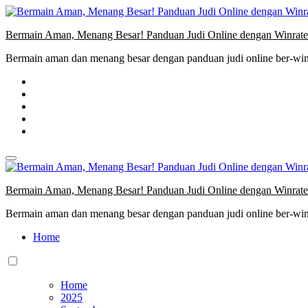
Skip
to
Bermain Aman, Menang Besar! Panduan Judi Online dengan Winrate
content
Bermain aman dan menang besar dengan panduan judi online ber-winr
Bermain Aman, Menang Besar! Panduan Judi Online dengan Winrate
Bermain aman dan menang besar dengan panduan judi online ber-winr
Home
Home
2025