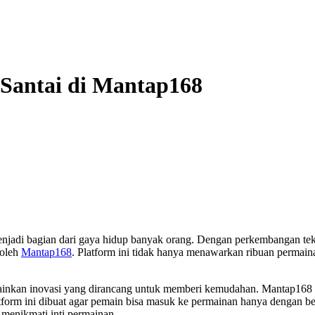
 Santai di Mantap168
 oleh
Mantap168
. Platform ini tidak hanya menawarkan ribuan permaina
 melainkan inovasi yang dirancang untuk memberi kemudahan. Mantap1
 platform ini dibuat agar pemain bisa masuk ke permainan hanya dengan
menikmati inti permainan.