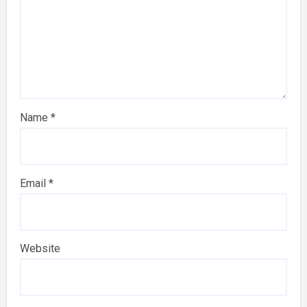
Name
*
Email
*
Website