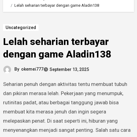
Lelah seharian terbayar dengan game Aladin138
Uncategorized
Lelah seharian terbayar
dengan game Aladin138
By
okemei777
September 13, 2025
Seharian penuh dengan aktivitas tentu membuat tubuh
dan pikiran merasa lelah. Pekerjaan yang menumpuk,
rutinitas padat, atau berbagai tanggung jawab bisa
membuat kita merasa jenuh dan ingin segera
melepaskan penat. Di saat seperti ini, hiburan yang
menyenangkan menjadi sangat penting. Salah satu cara