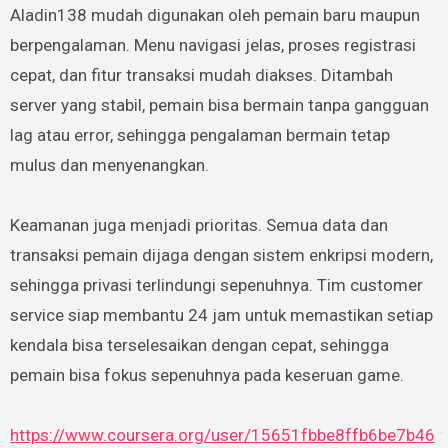
Aladin138 mudah digunakan oleh pemain baru maupun
berpengalaman. Menu navigasi jelas, proses registrasi
cepat, dan fitur transaksi mudah diakses. Ditambah
server yang stabil, pemain bisa bermain tanpa gangguan
lag atau error, sehingga pengalaman bermain tetap
mulus dan menyenangkan.
Keamanan juga menjadi prioritas. Semua data dan
transaksi pemain dijaga dengan sistem enkripsi modern,
sehingga privasi terlindungi sepenuhnya. Tim customer
service siap membantu 24 jam untuk memastikan setiap
kendala bisa terselesaikan dengan cepat, sehingga
pemain bisa fokus sepenuhnya pada keseruan game.
https://www.coursera.org/user/15651fbbe8ffb6be7b46