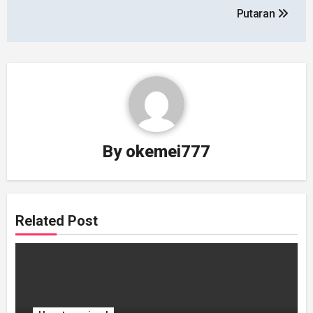
Putaran
By
okemei777
Related Post