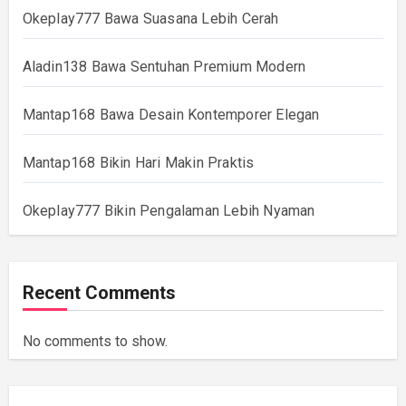
Okeplay777 Bawa Suasana Lebih Cerah
Aladin138 Bawa Sentuhan Premium Modern
Mantap168 Bawa Desain Kontemporer Elegan
Mantap168 Bikin Hari Makin Praktis
Okeplay777 Bikin Pengalaman Lebih Nyaman
Recent Comments
No comments to show.