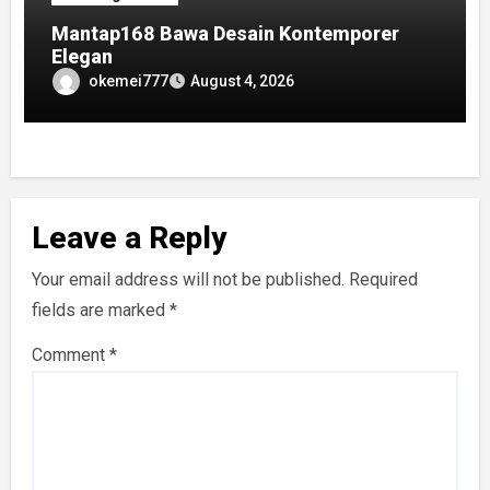
Mantap168 Bawa Desain Kontemporer
Elegan
okemei777
August 4, 2026
Leave a Reply
Your email address will not be published.
Required
fields are marked
*
Comment
*