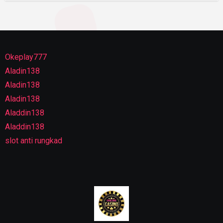
Okeplay777
Aladin138
Aladin138
Aladin138
Aladdin138
Aladdin138
slot anti rungkad