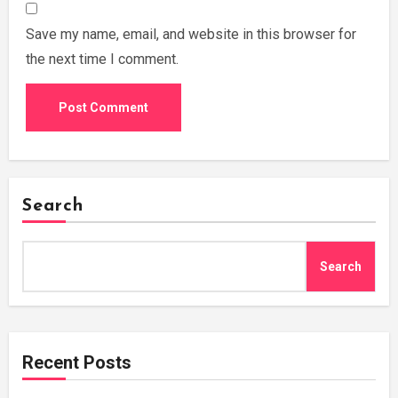
Save my name, email, and website in this browser for
the next time I comment.
Search
Search
Recent Posts