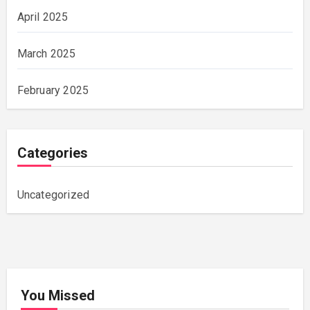
April 2025
March 2025
February 2025
Categories
Uncategorized
You Missed