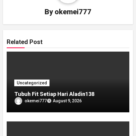
By
okemei777
Related Post
Uncategorized
Tubuh Fit Setiap Hari Aladin138
okemei777
August 9, 2026