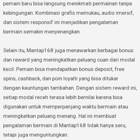
pemain baru bisa langsung menikmati permainan tanpa
kebingungan. Kombinasi grafis memukau, audio imersif,
dan sistem responsif ini menjadikan pengalaman
bermain semakin menyenangkan.
Selain itu, Mantap168 juga menawarkan berbagai bonus
dan reward yang meningkatkan peluang cuan dari modal
kecil. Pemain bisa mendapatkan bonus deposit, free
spins, cashback, dan poin loyalti yang bisa ditukar
dengan keuntungan tambahan. Dengan sistem reward ini,
setiap modal receh terasa lebih bernilai karena bisa
digunakan untuk memperpanjang waktu bermain atau
meningkatkan peluang menang. Hal ini membuat
pengalaman bermain di Mantap168 tidak hanya seru,
tetapi juga menguntungkan.