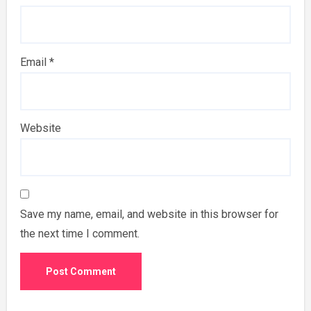
Email
*
Website
Save my name, email, and website in this browser for
the next time I comment.