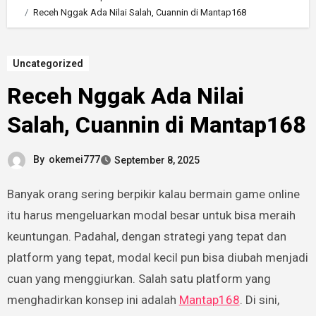
Receh Nggak Ada Nilai Salah, Cuannin di Mantap168
Uncategorized
Receh Nggak Ada Nilai
Salah, Cuannin di Mantap168
By
okemei777
September 8, 2025
Banyak orang sering berpikir kalau bermain game online
itu harus mengeluarkan modal besar untuk bisa meraih
keuntungan. Padahal, dengan strategi yang tepat dan
platform yang tepat, modal kecil pun bisa diubah menjadi
cuan yang menggiurkan. Salah satu platform yang
menghadirkan konsep ini adalah
Mantap168
. Di sini,