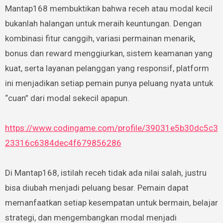
Mantap168 membuktikan bahwa receh atau modal kecil
bukanlah halangan untuk meraih keuntungan. Dengan
kombinasi fitur canggih, variasi permainan menarik,
bonus dan reward menggiurkan, sistem keamanan yang
kuat, serta layanan pelanggan yang responsif, platform
ini menjadikan setiap pemain punya peluang nyata untuk
“cuan” dari modal sekecil apapun.
https://www.codingame.com/profile/39031e5b30dc5c3
23316c6384dec4f679856286
Di Mantap168, istilah receh tidak ada nilai salah, justru
bisa diubah menjadi peluang besar. Pemain dapat
memanfaatkan setiap kesempatan untuk bermain, belajar
strategi, dan mengembangkan modal menjadi