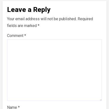
Leave a Reply
Your email address will not be published.
Required
fields are marked
*
Comment
*
Name
*