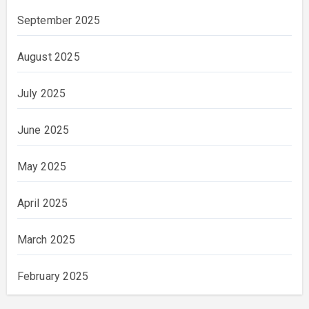
September 2025
August 2025
July 2025
June 2025
May 2025
April 2025
March 2025
February 2025