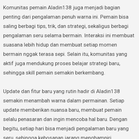
Komunitas pemain Aladin138 juga menjadi bagian
penting dari pengalaman penuh warna ini. Pemain bisa
saling berbagi tips, trik, dan strategi, sekaligus berbagi
pengalaman seru selama bermain. Interaksi ini membuat
suasana lebih hidup dan membuat setiap momen
bermain nggak terasa sepi. Selain itu, komunitas yang
aktif juga mendukung proses belajar strategi baru,
sehingga skill pemain semakin berkembang.
Update dan fitur baru yang rutin hadir di Aladin138
semakin menambah warna dalam permainan. Setiap
update memberikan nuansa baru, membuat pemain
selalu penasaran dan ingin mencoba hal baru. Dengan
begitu, setiap hari bisa menjadi pengalaman baru yang
seru, sehingga kebosanan jarang menghampiri.