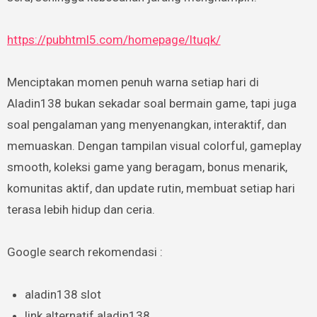
https://pubhtml5.com/homepage/ltuqk/
Menciptakan momen penuh warna setiap hari di
Aladin138 bukan sekadar soal bermain game, tapi juga
soal pengalaman yang menyenangkan, interaktif, dan
memuaskan. Dengan tampilan visual colorful, gameplay
smooth, koleksi game yang beragam, bonus menarik,
komunitas aktif, dan update rutin, membuat setiap hari
terasa lebih hidup dan ceria.
Google search rekomendasi :
aladin138 slot
link alternatif aladin138