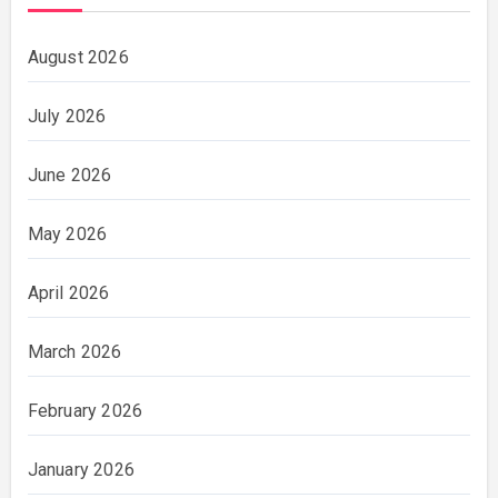
August 2026
July 2026
June 2026
May 2026
April 2026
March 2026
February 2026
January 2026