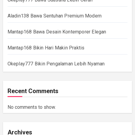
Aladin138 Bawa Sentuhan Premium Modern
Mantap168 Bawa Desain Kontemporer Elegan
Mantap168 Bikin Hari Makin Praktis
Okeplay777 Bikin Pengalaman Lebih Nyaman
Recent Comments
No comments to show.
Archives