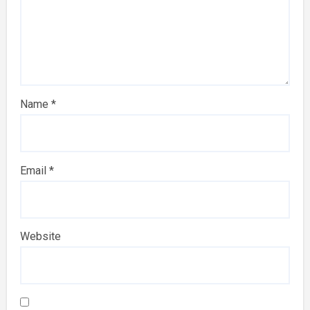
Name
*
Email
*
Website