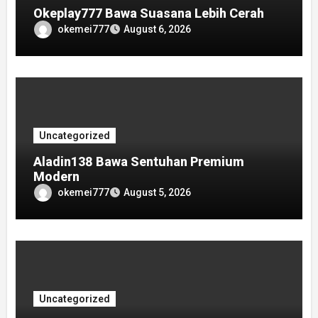
Okeplay777 Bawa Suasana Lebih Cerah
okemei777
August 6, 2026
Uncategorized
Aladin138 Bawa Sentuhan Premium
Modern
okemei777
August 5, 2026
Uncategorized