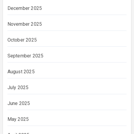
December 2025
November 2025
October 2025
September 2025
August 2025
July 2025
June 2025
May 2025