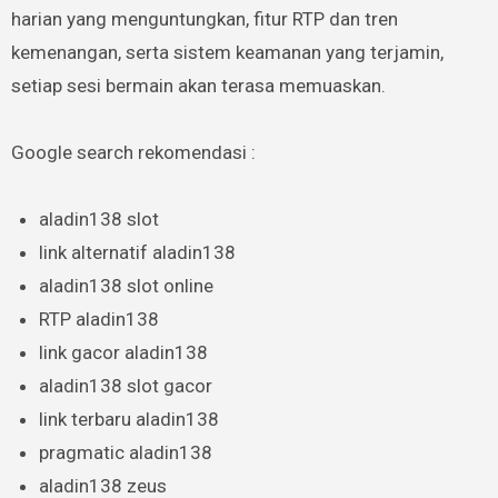
harian yang menguntungkan, fitur RTP dan tren
kemenangan, serta sistem keamanan yang terjamin,
setiap sesi bermain akan terasa memuaskan.
Google search rekomendasi :
aladin138 slot
link alternatif aladin138
aladin138 slot online
RTP aladin138
link gacor aladin138
aladin138 slot gacor
link terbaru aladin138
pragmatic aladin138
aladin138 zeus