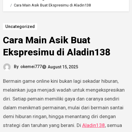
Cara Main Asik Buat Ekspresimu di Aladin138
Uncategorized
Cara Main Asik Buat
Ekspresimu di Aladin138
By
okemei777
August 15, 2025
Bermain game online kini bukan lagi sekadar hiburan,
melainkan juga menjadi wadah untuk mengekspresikan
diri. Setiap pemain memiliki gaya dan caranya sendiri
dalam menikmati permainan, mulai dari bermain santai
demi hiburan ringan, hingga menantang diri dengan
strategi dan taruhan yang berani. Di
Aladin138
, semua