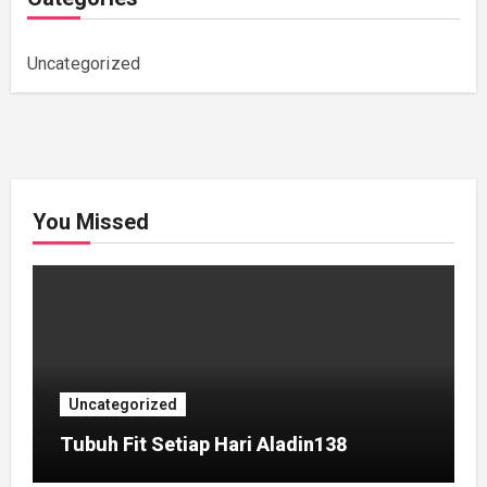
Uncategorized
You Missed
Uncategorized
Tubuh Fit Setiap Hari Aladin138