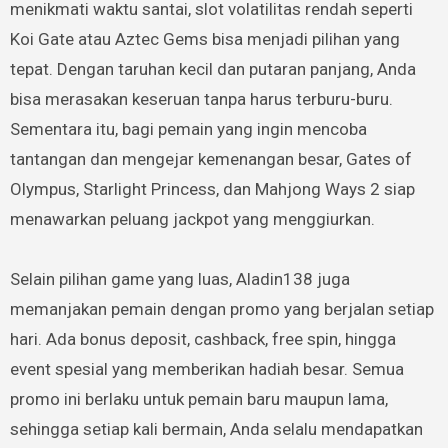
menikmati waktu santai, slot volatilitas rendah seperti
Koi Gate atau Aztec Gems bisa menjadi pilihan yang
tepat. Dengan taruhan kecil dan putaran panjang, Anda
bisa merasakan keseruan tanpa harus terburu-buru.
Sementara itu, bagi pemain yang ingin mencoba
tantangan dan mengejar kemenangan besar, Gates of
Olympus, Starlight Princess, dan Mahjong Ways 2 siap
menawarkan peluang jackpot yang menggiurkan.
Selain pilihan game yang luas, Aladin138 juga
memanjakan pemain dengan promo yang berjalan setiap
hari. Ada bonus deposit, cashback, free spin, hingga
event spesial yang memberikan hadiah besar. Semua
promo ini berlaku untuk pemain baru maupun lama,
sehingga setiap kali bermain, Anda selalu mendapatkan