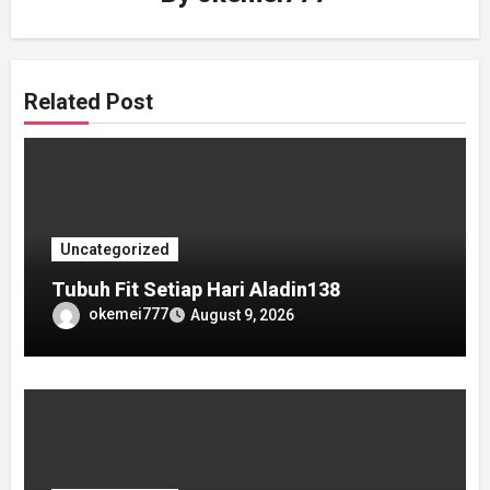
Related Post
Uncategorized
Tubuh Fit Setiap Hari Aladin138
okemei777
August 9, 2026