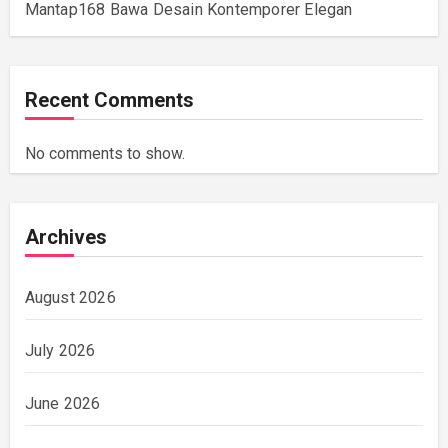
Mantap168 Bawa Desain Kontemporer Elegan
Recent Comments
No comments to show.
Archives
August 2026
July 2026
June 2026