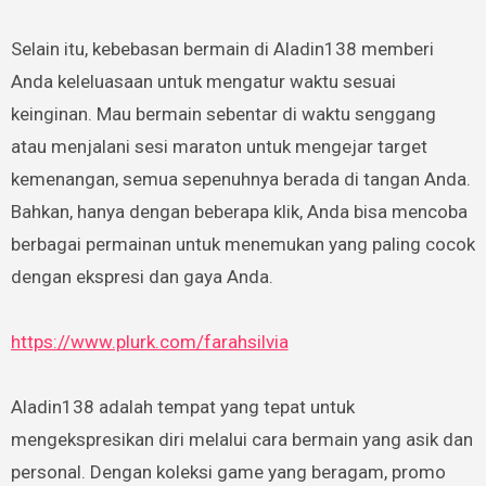
Selain itu, kebebasan bermain di Aladin138 memberi
Anda keleluasaan untuk mengatur waktu sesuai
keinginan. Mau bermain sebentar di waktu senggang
atau menjalani sesi maraton untuk mengejar target
kemenangan, semua sepenuhnya berada di tangan Anda.
Bahkan, hanya dengan beberapa klik, Anda bisa mencoba
berbagai permainan untuk menemukan yang paling cocok
dengan ekspresi dan gaya Anda.
https://www.plurk.com/farahsilvia
Aladin138 adalah tempat yang tepat untuk
mengekspresikan diri melalui cara bermain yang asik dan
personal. Dengan koleksi game yang beragam, promo