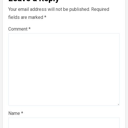
Your email address will not be published.
Required
fields are marked
*
Comment
*
Name
*