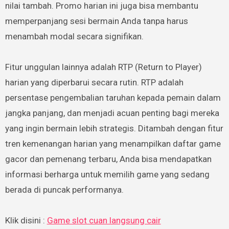
nilai tambah. Promo harian ini juga bisa membantu
memperpanjang sesi bermain Anda tanpa harus
menambah modal secara signifikan.
Fitur unggulan lainnya adalah RTP (Return to Player)
harian yang diperbarui secara rutin. RTP adalah
persentase pengembalian taruhan kepada pemain dalam
jangka panjang, dan menjadi acuan penting bagi mereka
yang ingin bermain lebih strategis. Ditambah dengan fitur
tren kemenangan harian yang menampilkan daftar game
gacor dan pemenang terbaru, Anda bisa mendapatkan
informasi berharga untuk memilih game yang sedang
berada di puncak performanya.
Klik disini :
Game slot cuan langsung cair