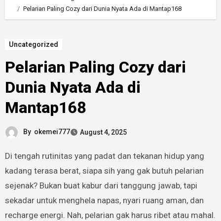
Pelarian Paling Cozy dari Dunia Nyata Ada di Mantap168
Uncategorized
Pelarian Paling Cozy dari
Dunia Nyata Ada di
Mantap168
By
okemei777
August 4, 2025
Di tengah rutinitas yang padat dan tekanan hidup yang
kadang terasa berat, siapa sih yang gak butuh pelarian
sejenak? Bukan buat kabur dari tanggung jawab, tapi
sekadar untuk menghela napas, nyari ruang aman, dan
recharge energi. Nah, pelarian gak harus ribet atau mahal.