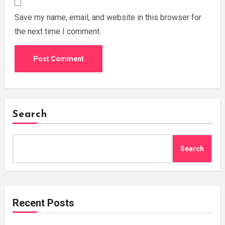
Save my name, email, and website in this browser for
the next time I comment.
Search
Search
Recent Posts