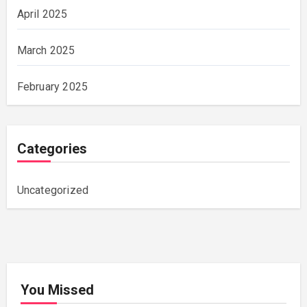
April 2025
March 2025
February 2025
Categories
Uncategorized
You Missed