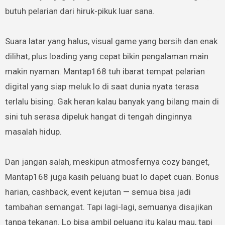
butuh pelarian dari hiruk-pikuk luar sana.
Suara latar yang halus, visual game yang bersih dan enak
dilihat, plus loading yang cepat bikin pengalaman main
makin nyaman. Mantap168 tuh ibarat tempat pelarian
digital yang siap meluk lo di saat dunia nyata terasa
terlalu bising. Gak heran kalau banyak yang bilang main di
sini tuh serasa dipeluk hangat di tengah dinginnya
masalah hidup.
Dan jangan salah, meskipun atmosfernya cozy banget,
Mantap168 juga kasih peluang buat lo dapet cuan. Bonus
harian, cashback, event kejutan — semua bisa jadi
tambahan semangat. Tapi lagi-lagi, semuanya disajikan
tanpa tekanan. Lo bisa ambil peluang itu kalau mau, tapi