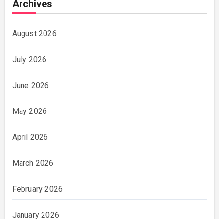
Archives
August 2026
July 2026
June 2026
May 2026
April 2026
March 2026
February 2026
January 2026