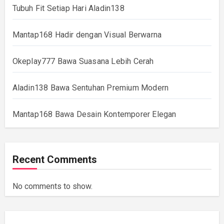
Tubuh Fit Setiap Hari Aladin138
Mantap168 Hadir dengan Visual Berwarna
Okeplay777 Bawa Suasana Lebih Cerah
Aladin138 Bawa Sentuhan Premium Modern
Mantap168 Bawa Desain Kontemporer Elegan
Recent Comments
No comments to show.