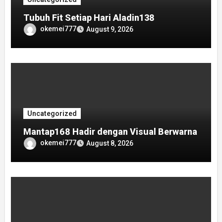
Tubuh Fit Setiap Hari Aladin138
okemei777
August 9, 2026
Uncategorized
Mantap168 Hadir dengan Visual Berwarna
okemei777
August 8, 2026