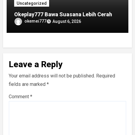
Uncategorized
Okeplay777 Bawa Suasana Lebih Cerah
okemei777
August 6, 2026
Leave a Reply
Your email address will not be published.
Required
fields are marked
*
Comment
*