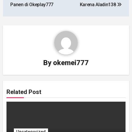
navigation
Panen di Okeplay777
Karena Aladin138
By
okemei777
Related Post
Uncategorized