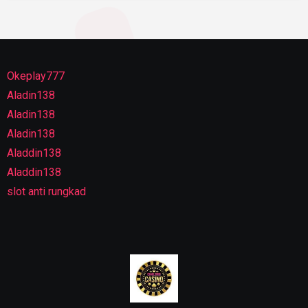
Okeplay777
Aladin138
Aladin138
Aladin138
Aladdin138
Aladdin138
slot anti rungkad