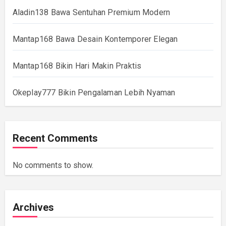
Aladin138 Bawa Sentuhan Premium Modern
Mantap168 Bawa Desain Kontemporer Elegan
Mantap168 Bikin Hari Makin Praktis
Okeplay777 Bikin Pengalaman Lebih Nyaman
Recent Comments
No comments to show.
Archives