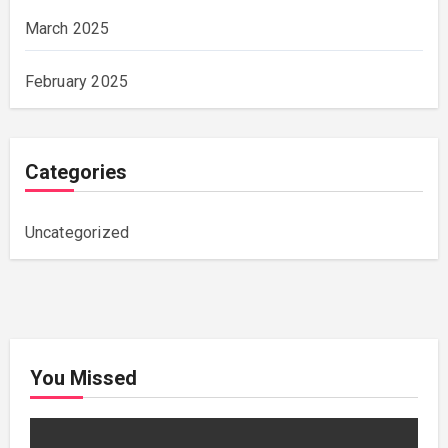
March 2025
February 2025
Categories
Uncategorized
You Missed