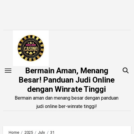
Skip
to
content
Bermain Aman, Menang
Besar! Panduan Judi Online
dengan Winrate Tinggi
Bermain aman dan menang besar dengan panduan
judi online ber-winrate tinggi!
Home
2025
July
31