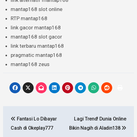
mantap168 slot online
RTP mantap168
link gacor mantap168
mantap168 slot gacor
link terbaru mantap168
pragmatic mantap168
mantap168 zeus
Post
Fantasi Lo Dibayar
Lagi Trend! Dunia Online
navigation
Cash di Okeplay777
Bikin Nagih di Aladin138