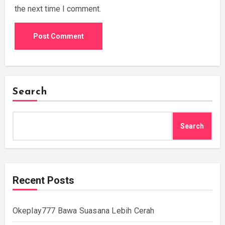
the next time I comment.
Search
Search
Recent Posts
Okeplay777 Bawa Suasana Lebih Cerah