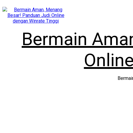
Skip
to
content
Bermain Aman
Onlin
Bermain