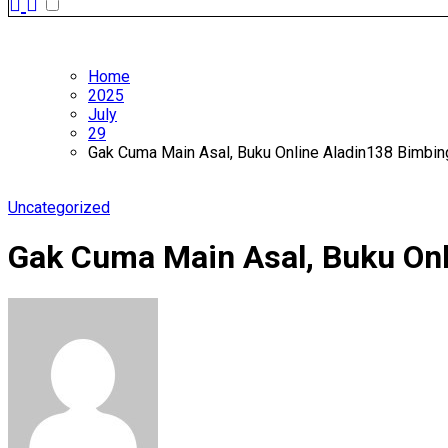
Home
2025
July
29
Gak Cuma Main Asal, Buku Online Aladin138 Bimbin
Uncategorized
Gak Cuma Main Asal, Buku Onl