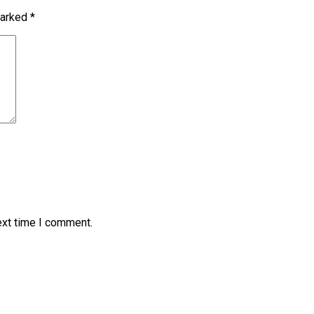
marked
*
ext time I comment.