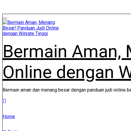
Bermain Aman, 
Online dengan W
Bermain aman dan menang besar dengan panduan judi online ber
Home