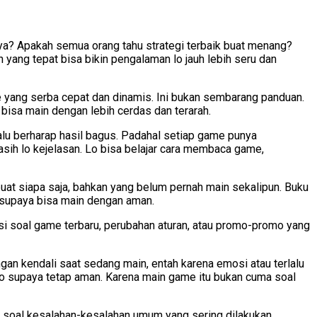
yang tepat bisa bikin pengalaman lo jauh lebih seru dan
e yang serba cepat dan dinamis. Ini bukan sembarang panduan.
isa main dengan lebih cerdas dan terarah.
lu berharap hasil bagus. Padahal setiap game punya
 kasih lo kejelasan. Lo bisa belajar cara membaca game,
buat siapa saja, bahkan yang belum pernah main sekalipun. Buku
r supaya bisa main dengan aman.
masi soal game terbaru, perubahan aturan, atau promo-promo yang
ngan kendali saat sedang main, entah karena emosi atau terlalu
do supaya tetap aman. Karena main game itu bukan cuma soal
an soal kesalahan-kesalahan umum yang sering dilakukan