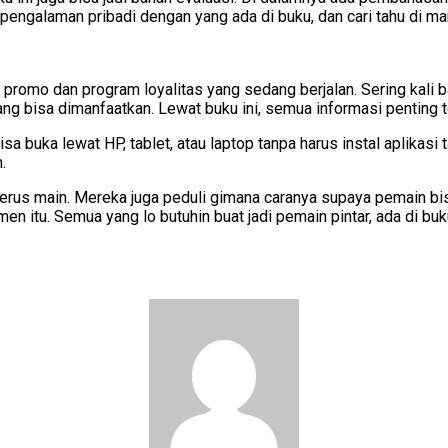
engalaman pribadi dengan yang ada di buku, dan cari tahu di man
romo dan program loyalitas yang sedang berjalan. Sering kali
ang bisa dimanfaatkan. Lewat buku ini, semua informasi penting t
a buka lewat HP, tablet, atau laptop tanpa harus instal aplikasi 
.
 terus main. Mereka juga peduli gimana caranya supaya pemain 
en itu. Semua yang lo butuhin buat jadi pemain pintar, ada di buku