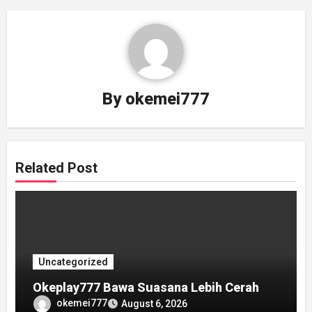
By
okemei777
Related Post
Uncategorized
Okeplay777 Bawa Suasana Lebih Cerah
okemei777
August 6, 2026