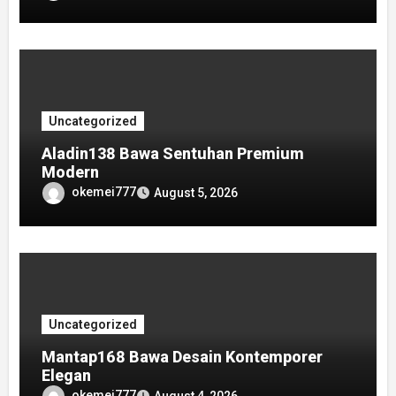
Uncategorized
Aladin138 Bawa Sentuhan Premium
Modern
okemei777
August 5, 2026
Uncategorized
Mantap168 Bawa Desain Kontemporer
Elegan
okemei777
August 4, 2026