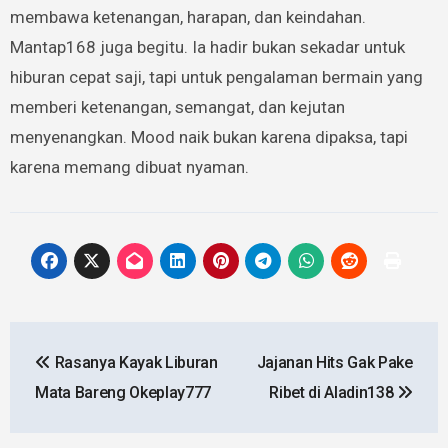
membawa ketenangan, harapan, dan keindahan.
Mantap168 juga begitu. Ia hadir bukan sekadar untuk
hiburan cepat saji, tapi untuk pengalaman bermain yang
memberi ketenangan, semangat, dan kejutan
menyenangkan. Mood naik bukan karena dipaksa, tapi
karena memang dibuat nyaman.
Post
Rasanya Kayak Liburan
Jajanan Hits Gak Pake
navigation
Mata Bareng Okeplay777
Ribet di Aladin138