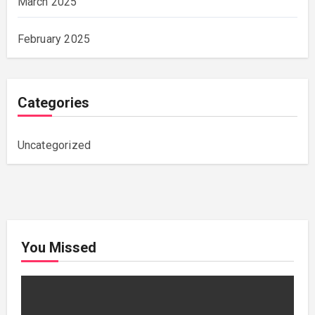
March 2025
February 2025
Categories
Uncategorized
You Missed