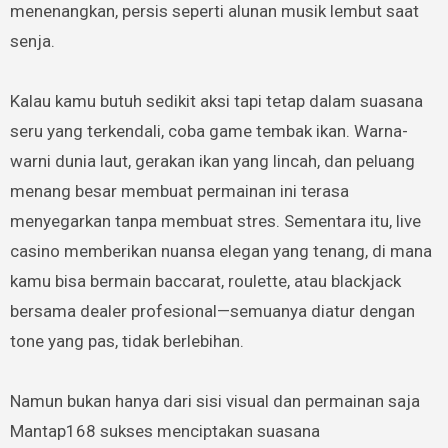
menenangkan, persis seperti alunan musik lembut saat
senja.
Kalau kamu butuh sedikit aksi tapi tetap dalam suasana
seru yang terkendali, coba game tembak ikan. Warna-
warni dunia laut, gerakan ikan yang lincah, dan peluang
menang besar membuat permainan ini terasa
menyegarkan tanpa membuat stres. Sementara itu, live
casino memberikan nuansa elegan yang tenang, di mana
kamu bisa bermain baccarat, roulette, atau blackjack
bersama dealer profesional—semuanya diatur dengan
tone yang pas, tidak berlebihan.
Namun bukan hanya dari sisi visual dan permainan saja
Mantap168 sukses menciptakan suasana