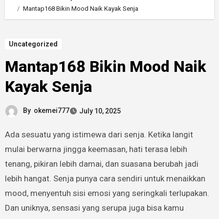
Mantap168 Bikin Mood Naik Kayak Senja
Uncategorized
Mantap168 Bikin Mood Naik
Kayak Senja
By
okemei777
July 10, 2025
Ada sesuatu yang istimewa dari senja. Ketika langit
mulai berwarna jingga keemasan, hati terasa lebih
tenang, pikiran lebih damai, dan suasana berubah jadi
lebih hangat. Senja punya cara sendiri untuk menaikkan
mood, menyentuh sisi emosi yang seringkali terlupakan.
Dan uniknya, sensasi yang serupa juga bisa kamu