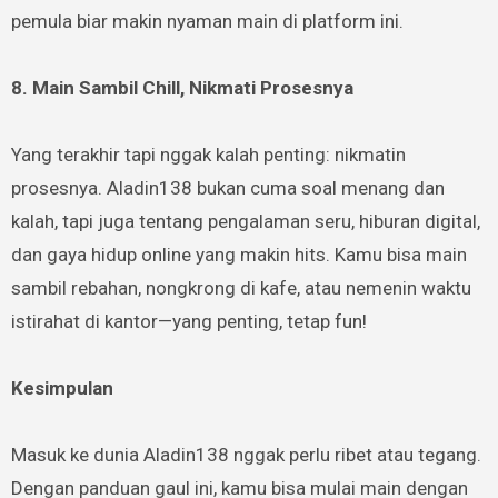
pemula biar makin nyaman main di platform ini.
8. Main Sambil Chill, Nikmati Prosesnya
Yang terakhir tapi nggak kalah penting: nikmatin
prosesnya. Aladin138 bukan cuma soal menang dan
kalah, tapi juga tentang pengalaman seru, hiburan digital,
dan gaya hidup online yang makin hits. Kamu bisa main
sambil rebahan, nongkrong di kafe, atau nemenin waktu
istirahat di kantor—yang penting, tetap fun!
Kesimpulan
Masuk ke dunia Aladin138 nggak perlu ribet atau tegang.
Dengan panduan gaul ini, kamu bisa mulai main dengan