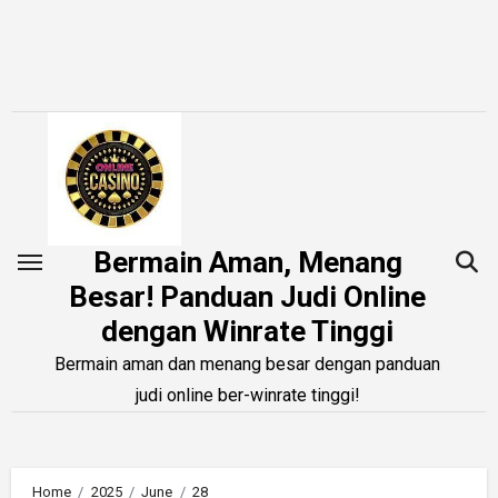
Skip
to
content
Bermain Aman, Menang
Besar! Panduan Judi Online
dengan Winrate Tinggi
Bermain aman dan menang besar dengan panduan
judi online ber-winrate tinggi!
Home
2025
June
28