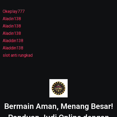
Okeplay777
Aladin138
Aladin138
Aladin138
Aladdin138
Aladdin138
slot anti rungkad
Bermain Aman, Menang Besar!