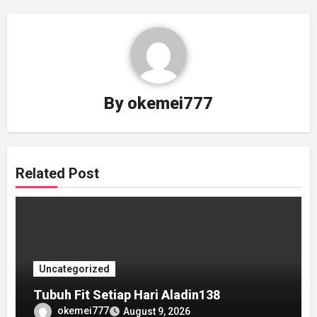
By
okemei777
Related Post
Uncategorized
Tubuh Fit Setiap Hari Aladin138
okemei777
August 9, 2026