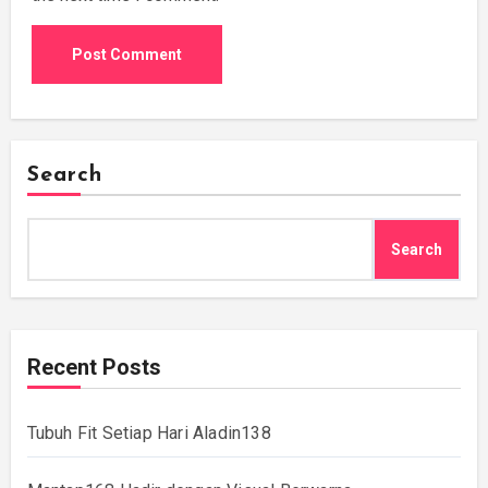
Search
Search
Recent Posts
Tubuh Fit Setiap Hari Aladin138