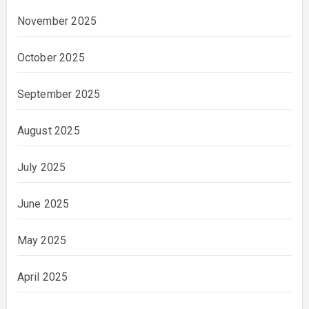
November 2025
October 2025
September 2025
August 2025
July 2025
June 2025
May 2025
April 2025