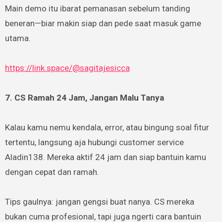
Main demo itu ibarat pemanasan sebelum tanding
beneran—biar makin siap dan pede saat masuk game
utama.
https://link.space/@sagitajesicca
7. CS Ramah 24 Jam, Jangan Malu Tanya
Kalau kamu nemu kendala, error, atau bingung soal fitur
tertentu, langsung aja hubungi customer service
Aladin138. Mereka aktif 24 jam dan siap bantuin kamu
dengan cepat dan ramah.
Tips gaulnya: jangan gengsi buat nanya. CS mereka
bukan cuma profesional, tapi juga ngerti cara bantuin