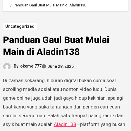
Panduan Gaul Buat Mulai Main di Aladin138
Uncategorized
Panduan Gaul Buat Mulai
Main di Aladin138
By
okemei777
June 28, 2025
Di zaman sekarang, hiburan digital bukan cuma soal
scrolling media sosial atau nonton video lucu. Dunia
game online juga udah jadi gaya hidup kekinian, apalagi
buat kamu yang suka tantangan dan pengen cari cuan
sambil seru-seruan. Salah satu tempat paling rame dan
asyik buat main adalah
Aladin138
—platform yang bukan