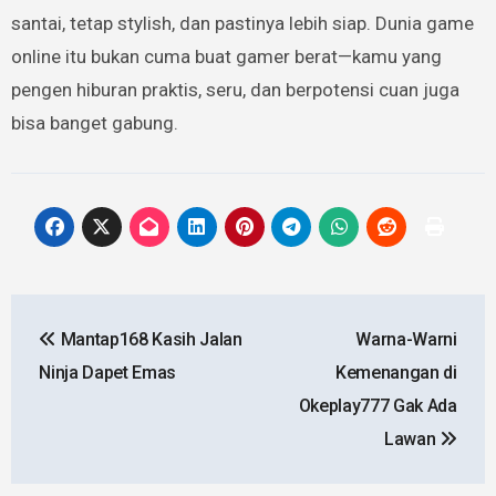
santai, tetap stylish, dan pastinya lebih siap. Dunia game
online itu bukan cuma buat gamer berat—kamu yang
pengen hiburan praktis, seru, dan berpotensi cuan juga
bisa banget gabung.
Post
Mantap168 Kasih Jalan
Warna-Warni
navigation
Ninja Dapet Emas
Kemenangan di
Okeplay777 Gak Ada
Lawan