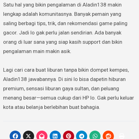
Satu hal yang bikin pengalaman di Aladin138 makin
lengkap adalah komunitasnya. Banyak pemain yang
saling berbagi tips, trik, dan rekomendasi game paling
gacor. Jadi lo gak perlu jalan sendirian. Ada banyak
orang di luar sana yang siap kasih support dan bikin
pengalaman main makin asik.
Lagi cari cara buat liburan tanpa bikin dompet kempes,
Aladin138 jawabannya. Di sini lo bisa dapetin hiburan
premium, sensasi liburan gaya sultan, dan peluang
menang besar—semua cukup dari HP lo. Gak perlu keluar
kota atau belanja berlebihan buat bahagia.