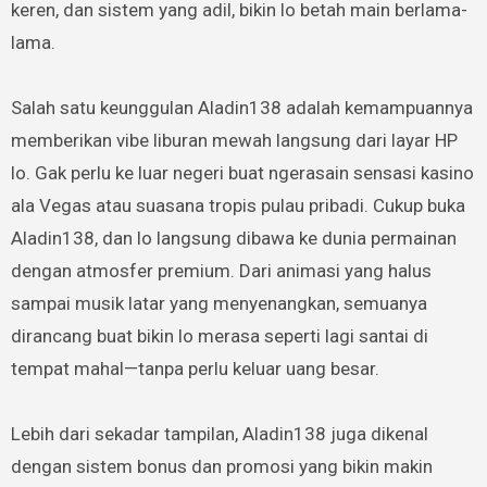
keren, dan sistem yang adil, bikin lo betah main berlama-
lama.
Salah satu keunggulan Aladin138 adalah kemampuannya
memberikan vibe liburan mewah langsung dari layar HP
lo. Gak perlu ke luar negeri buat ngerasain sensasi kasino
ala Vegas atau suasana tropis pulau pribadi. Cukup buka
Aladin138, dan lo langsung dibawa ke dunia permainan
dengan atmosfer premium. Dari animasi yang halus
sampai musik latar yang menyenangkan, semuanya
dirancang buat bikin lo merasa seperti lagi santai di
tempat mahal—tanpa perlu keluar uang besar.
Lebih dari sekadar tampilan, Aladin138 juga dikenal
dengan sistem bonus dan promosi yang bikin makin