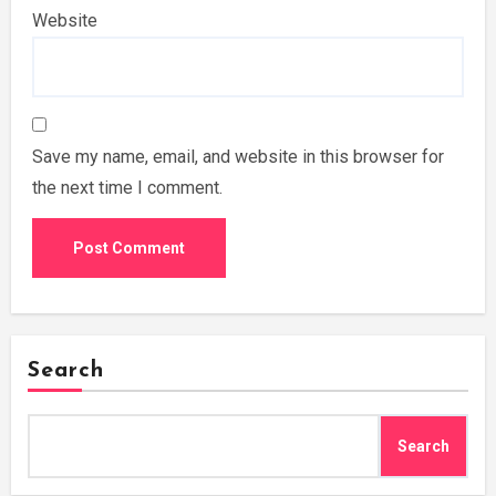
Website
Save my name, email, and website in this browser for
the next time I comment.
Search
Search