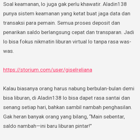
Soal keamanan, lo juga gak perlu khawatir. Aladin138
punya sistem keamanan yang ketat buat jaga data dan
transaksi para pemain. Semua proses deposit dan
penarikan saldo berlangsung cepat dan transparan. Jadi
lo bisa fokus nikmatin liburan virtual lo tanpa rasa was-
was.
https://storium.com/user/giselreliana
Kalau biasanya orang harus nabung berbulan-bulan demi
bisa liburan, di Aladin138 lo bisa dapet rasa santai dan
senang setiap hari, bahkan sambil nambah penghasilan.
Gak heran banyak orang yang bilang, “Main sebentar,
saldo nambah—ini baru liburan pintar!”