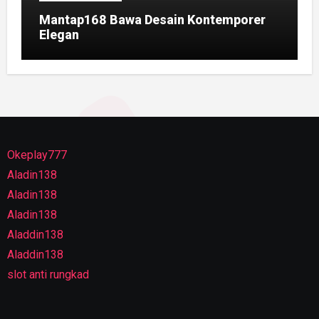
Mantap168 Bawa Desain Kontemporer
Elegan
Okeplay777
Aladin138
Aladin138
Aladin138
Aladdin138
Aladdin138
slot anti rungkad