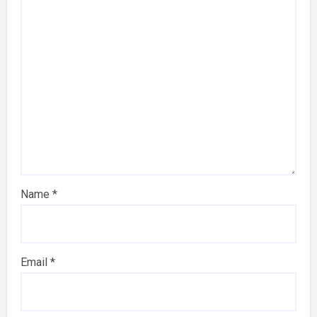
Name
*
Email
*