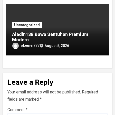
Uncategorized
Aladin138 Bawa Sentuhan Premium
Modern
okemei777
August 5, 2026
Leave a Reply
Your email address will not be published.
Required
fields are marked
*
Comment
*