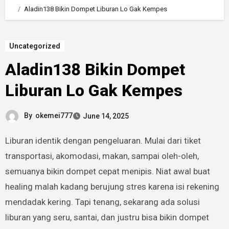
Aladin138 Bikin Dompet Liburan Lo Gak Kempes
Uncategorized
Aladin138 Bikin Dompet
Liburan Lo Gak Kempes
By
okemei777
June 14, 2025
Liburan identik dengan pengeluaran. Mulai dari tiket
transportasi, akomodasi, makan, sampai oleh-oleh,
semuanya bikin dompet cepat menipis. Niat awal buat
healing malah kadang berujung stres karena isi rekening
mendadak kering. Tapi tenang, sekarang ada solusi
liburan yang seru, santai, dan justru bisa bikin dompet