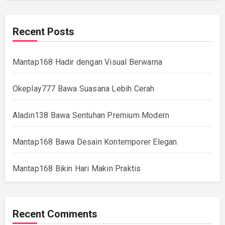
Recent Posts
Mantap168 Hadir dengan Visual Berwarna
Okeplay777 Bawa Suasana Lebih Cerah
Aladin138 Bawa Sentuhan Premium Modern
Mantap168 Bawa Desain Kontemporer Elegan
Mantap168 Bikin Hari Makin Praktis
Recent Comments