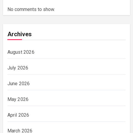
No comments to show.
Archives
August 2026
July 2026
June 2026
May 2026
April 2026
March 2026