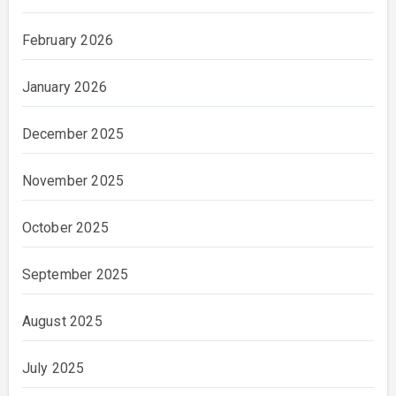
February 2026
January 2026
December 2025
November 2025
October 2025
September 2025
August 2025
July 2025