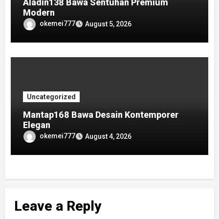
Aladin138 Bawa Sentuhan Premium
Modern
okemei777
August 5, 2026
Uncategorized
Mantap168 Bawa Desain Kontemporer
Elegan
okemei777
August 4, 2026
Leave a Reply