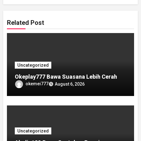
Related Post
Uncategorized
Okeplay777 Bawa Suasana Lebih Cerah
okemei777
August 6, 2026
Uncategorized