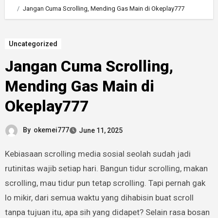
Jangan Cuma Scrolling, Mending Gas Main di Okeplay777
Uncategorized
Jangan Cuma Scrolling,
Mending Gas Main di
Okeplay777
By
okemei777
June 11, 2025
Kebiasaan scrolling media sosial seolah sudah jadi
rutinitas wajib setiap hari. Bangun tidur scrolling, makan
scrolling, mau tidur pun tetap scrolling. Tapi pernah gak
lo mikir, dari semua waktu yang dihabisin buat scroll
tanpa tujuan itu, apa sih yang didapet? Selain rasa bosan