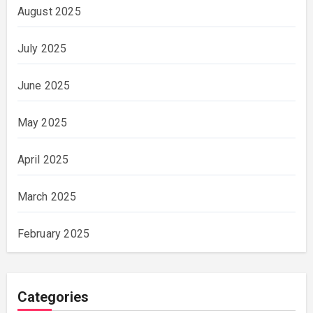
August 2025
July 2025
June 2025
May 2025
April 2025
March 2025
February 2025
Categories