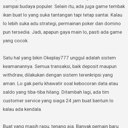
sampai budaya populer. Selain itu, ada juga game tembak
ikan buat lo yang suka tantangan tapi tetap santai. Kalau
lo lebih suka adu strategi, permainan poker dan domino
pun tersedia. Jadi, apapun gaya main lo, pasti ada game
yang cocok.
Satu hal yang bikin Okeplay777 unggul adalah sistem
keamanannya. Semua transaksi, baik deposit maupun
withdraw, dilakukan dengan sistem terenkripsi yang
aman. Lo gak perlu khawatir soal kebocoran data atau
saldo yang tiba-tiba hilang. Ditambah lagi, ada tim
customer service yang siaga 24 jam buat bantuin lo
kalau ada kendala.
Buat yang masih ragu, tenang aja. Banyak pemain baru