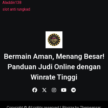
Aladdin138
slot anti rungkad
Bermain Aman, Menang Besar!
Panduan Judi Online dengan
Winrate Tinggi
Copyright © All rights reserved
|
Blogza
by
Themeansar
.