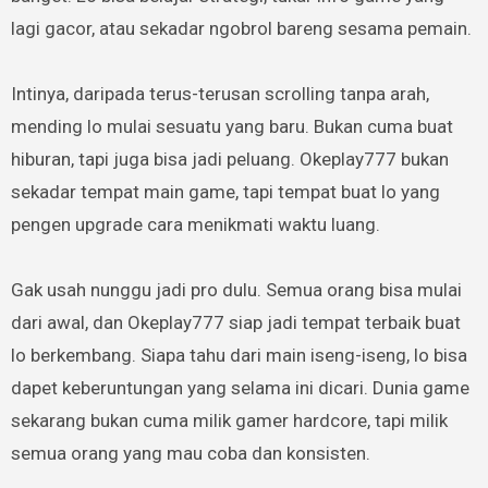
lagi gacor, atau sekadar ngobrol bareng sesama pemain.
Intinya, daripada terus-terusan scrolling tanpa arah,
mending lo mulai sesuatu yang baru. Bukan cuma buat
hiburan, tapi juga bisa jadi peluang. Okeplay777 bukan
sekadar tempat main game, tapi tempat buat lo yang
pengen upgrade cara menikmati waktu luang.
Gak usah nunggu jadi pro dulu. Semua orang bisa mulai
dari awal, dan Okeplay777 siap jadi tempat terbaik buat
lo berkembang. Siapa tahu dari main iseng-iseng, lo bisa
dapet keberuntungan yang selama ini dicari. Dunia game
sekarang bukan cuma milik gamer hardcore, tapi milik
semua orang yang mau coba dan konsisten.