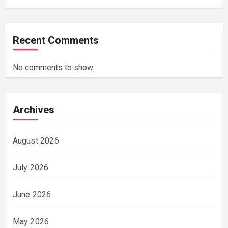
Recent Comments
No comments to show.
Archives
August 2026
July 2026
June 2026
May 2026