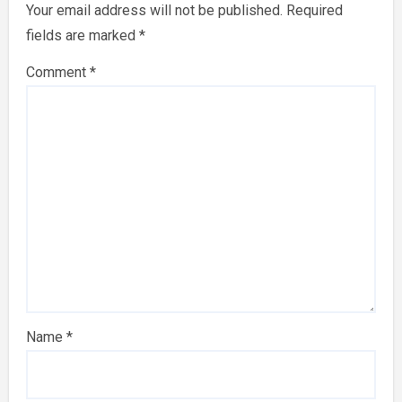
Your email address will not be published.
Required
fields are marked
*
Comment
*
Name
*