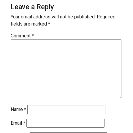
Leave a Reply
Your email address will not be published.
Required
fields are marked
*
Comment
*
Name
*
Email
*