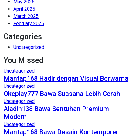
May 2025
April 2025
March 2025
February 2025
Categories
Uncategorized
You Missed
Uncategorized
Mantap168 Hadir dengan Visual Berwarna
Uncategorized
Okeplay777 Bawa Suasana Lebih Cerah
Uncategorized
Aladin138 Bawa Sentuhan Premium
Modern
Uncategorized
Mantap168 Bawa Desain Kontemporer