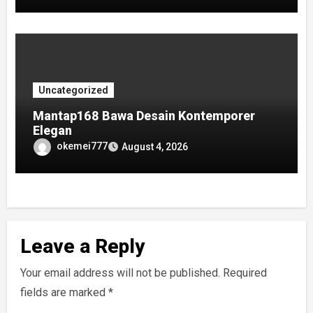
Uncategorized
Mantap168 Bawa Desain Kontemporer
Elegan
okemei777
August 4, 2026
Leave a Reply
Your email address will not be published.
Required
fields are marked
*