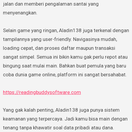
jalan dan memberi pengalaman santai yang
menyenangkan.
Selain game yang ringan, Aladin138 juga terkenal dengan
tampilannya yang user-friendly. Navigasinya mudah,
loading cepat, dan proses daftar maupun transaksi
sangat simpel. Semua ini bikin kamu gak perlu repot atau
bingung saat mulai main. Bahkan buat pemula yang baru
coba dunia game online, platform ini sangat bersahabat.
https://readingbuddysoftware.com
Yang gak kalah penting, Aladin138 juga punya sistem
keamanan yang terpercaya. Jadi kamu bisa main dengan
tenang tanpa khawatir soal data pribadi atau dana.