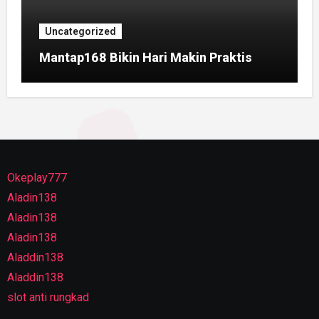
Uncategorized
Mantap168 Bikin Hari Makin Praktis
Okeplay777
Aladin138
Aladin138
Aladin138
Aladdin138
Aladdin138
slot anti rungkad