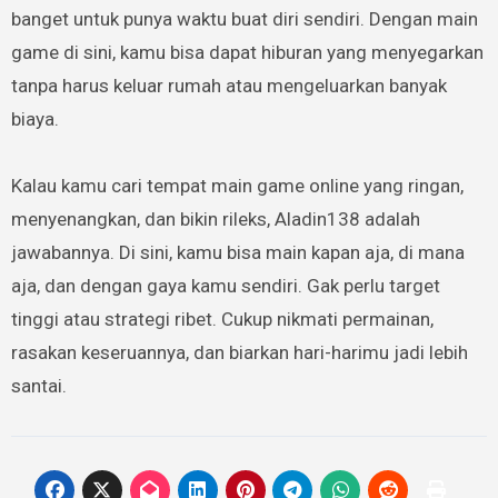
banget untuk punya waktu buat diri sendiri. Dengan main
game di sini, kamu bisa dapat hiburan yang menyegarkan
tanpa harus keluar rumah atau mengeluarkan banyak
biaya.
Kalau kamu cari tempat main game online yang ringan,
menyenangkan, dan bikin rileks, Aladin138 adalah
jawabannya. Di sini, kamu bisa main kapan aja, di mana
aja, dan dengan gaya kamu sendiri. Gak perlu target
tinggi atau strategi ribet. Cukup nikmati permainan,
rasakan keseruannya, dan biarkan hari-harimu jadi lebih
santai.