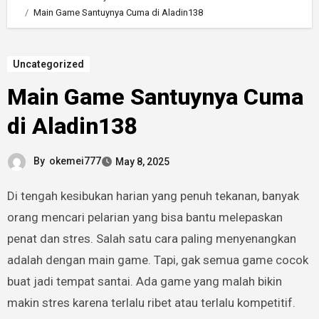
Main Game Santuynya Cuma di Aladin138
Uncategorized
Main Game Santuynya Cuma
di Aladin138
By
okemei777
May 8, 2025
Di tengah kesibukan harian yang penuh tekanan, banyak
orang mencari pelarian yang bisa bantu melepaskan
penat dan stres. Salah satu cara paling menyenangkan
adalah dengan main game. Tapi, gak semua game cocok
buat jadi tempat santai. Ada game yang malah bikin
makin stres karena terlalu ribet atau terlalu kompetitif.