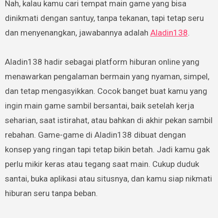
Nah, kalau kamu cari tempat main game yang bisa
dinikmati dengan santuy, tanpa tekanan, tapi tetap seru
dan menyenangkan, jawabannya adalah
Aladin138
.
Aladin138 hadir sebagai platform hiburan online yang
menawarkan pengalaman bermain yang nyaman, simpel,
dan tetap mengasyikkan. Cocok banget buat kamu yang
ingin main game sambil bersantai, baik setelah kerja
seharian, saat istirahat, atau bahkan di akhir pekan sambil
rebahan. Game-game di Aladin138 dibuat dengan
konsep yang ringan tapi tetap bikin betah. Jadi kamu gak
perlu mikir keras atau tegang saat main. Cukup duduk
santai, buka aplikasi atau situsnya, dan kamu siap nikmati
hiburan seru tanpa beban.