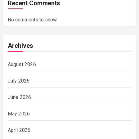
Recent Comments
No comments to show.
Archives
August 2026
July 2026
June 2026
May 2026
April 2026