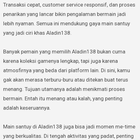
Transaksi cepat, customer service responsif, dan proses
penarikan yang lancar bikin pengalaman bermain jadi
lebih nyaman. Semua ini mendukung gaya main santuy
yang jadi ciri khas Aladin138.
Banyak pemain yang memilih Aladin138 bukan cuma
karena koleksi gamenya lengkap, tapi juga karena
atmosfirnya yang beda dari platform lain. Di sini, kamu
gak akan merasa terburu-buru atau ditekan buat terus
menang. Tujuan utamanya adalah menikmati proses
bermain. Entah itu menang atau kalah, yang penting
adalah keseruannya.
Main santuy di Aladin138 juga bisa jadi momen me-time
yang berkualitas. Di tengah aktivitas yang padat, penting