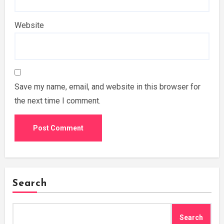
Website
Save my name, email, and website in this browser for
the next time I comment.
Search
Search