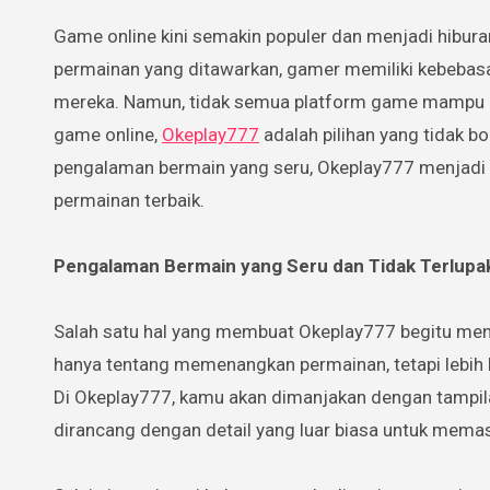
Game online kini semakin populer dan menjadi hiburan favorit banyak orang di seluruh dunia. Dengan beragam pilihan
permainan yang ditawarkan, gamer memiliki kebebas
mereka. Namun, tidak semua platform game mampu m
game online,
Okeplay777
adalah pilihan yang tidak bo
pengalaman bermain yang seru, Okeplay777 menjadi t
permainan terbaik.
Pengalaman Bermain yang Seru dan Tidak Terlupa
Salah satu hal yang membuat Okeplay777 begitu mena
hanya tentang memenangkan permainan, tetapi lebih
Di Okeplay777, kamu akan dimanjakan dengan tampil
dirancang dengan detail yang luar biasa untuk mem