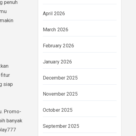
ng penuh
tmu
April 2026
emakin
March 2026
February 2026
January 2026
tkan
fitur
December 2025
g siap
November 2025
October 2025
u. Promo-
bih banyak
September 2025
play777