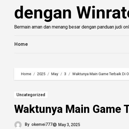
dengan Winrat
Bermain aman dan menang besar dengan panduan judi onli
Home
Home
2025
May
3
Waktunya Main Game Terbaik Di 
Uncategorized
Waktunya Main Game T
By
okemei777
May 3, 2025