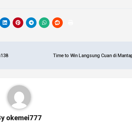
n138
Time to Win Langsung Cuan di Mant
By
okemei777