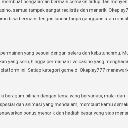
ainan membuat pengalaman bermain semakin hidup dan menye
 casino, semua tampak sangat realistis dan menarik. Okeplay
u bisa bermain dengan lancar tanpa gangguan atau masala
permainan yang sesuai dengan selera dan kebutuhanmu. Mul
an yang seru, hingga permainan live casino yang menghadi
platform ini. Setiap kategori game di Okeplay777 menawar
 beragam pilihan dengan tema yang bervariasi, mulai dari
tur spesial dan animasi yang mendalam, membuat kamu semak
 menawarkan bonus menarik dan hadiah besar yang siap mena