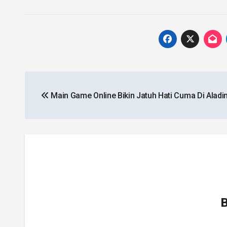
Post
Main Game Online Bikin Jatuh Hati Cuma Di Aladi
navigation