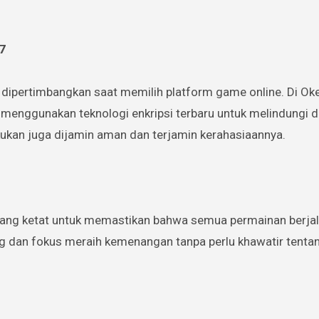
7
 dipertimbangkan saat memilih platform game online. Di Ok
ni menggunakan teknologi enkripsi terbaru untuk melindungi 
kukan juga dijamin aman dan terjamin kerahasiaannya.
 yang ketat untuk memastikan bahwa semua permainan berja
ng dan fokus meraih kemenangan tanpa perlu khawatir tenta