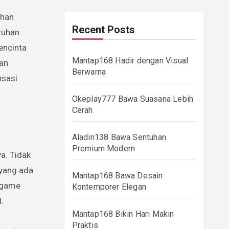
Recent Posts
tuhan
encinta
Mantap168 Hadir dengan Visual
dan
Berwarna
nsasi
Okeplay777 Bawa Suasana Lebih
Cerah
Aladin138 Bawa Sentuhan
Premium Modern
a. Tidak
yang ada.
Mantap168 Bawa Desain
p game
Kontemporer Elegan
.
Mantap168 Bikin Hari Makin
Praktis