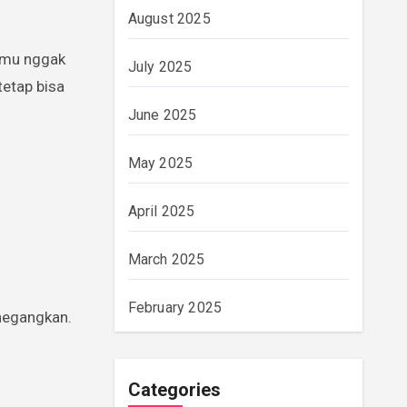
August 2025
amu nggak
July 2025
tetap bisa
June 2025
May 2025
April 2025
March 2025
February 2025
enegangkan.
Categories