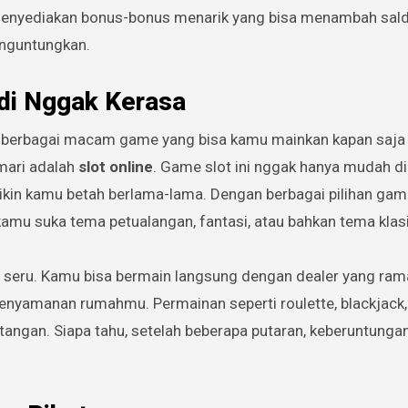
 menyediakan bonus-bonus menarik yang bisa menambah sal
nguntungkan.
di Nggak Kerasa
 berbagai macam game yang bisa kamu mainkan kapan saja 
mari adalah
slot online
. Game slot ini nggak hanya mudah d
bikin kamu betah berlama-lama. Dengan berbagai pilihan game
amu suka tema petualangan, fantasi, atau bahkan tema klasi
 seru. Kamu bisa bermain langsung dengan dealer yang ram
nyamanan rumahmu. Permainan seperti roulette, blackjack,
ntangan. Siapa tahu, setelah beberapa putaran, keberuntunga