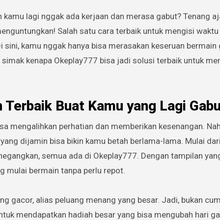
 menguntungkan! Salah satu cara terbaik untuk mengisi wak
Di sini, kamu nggak hanya bisa merasakan keseruan bermain 
simak kenapa Okeplay777 bisa jadi solusi terbaik untuk me
n Terbaik Buat Kamu yang Lagi Gab
isa mengalihkan perhatian dan memberikan kesenangan. Nah
yang dijamin bisa bikin kamu betah berlama-lama. Mulai da
enegangkan, semua ada di Okeplay777. Dengan tampilan yan
 mulai bermain tanpa perlu repot.
ang gacor, alias peluang menang yang besar. Jadi, bukan cu
untuk mendapatkan hadiah besar yang bisa mengubah hari g