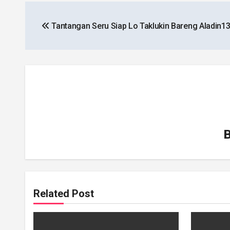
Post
Tantangan Seru Siap Lo Taklukin Bareng Aladin1
navigation
Related Post