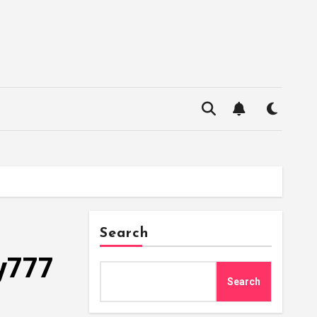
Search
y777
Search