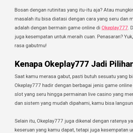
Bosan dengan rutinitas yang itu-itu aja? Atau mungkin kamu lagi nggak ada kerjaan dan merasa gabut? Tenang aja, semua
masalah itu bisa diatasi dengan cara yang seru dan
adalah dengan bermain game online di
Okeplay777
. 
juga kesempatan untuk meraih cuan. Penasaran? Yuk, 
rasa gabutmu!
Kenapa Okeplay777 Jadi Piliha
Saat kamu merasa gabut, pasti butuh sesuatu yang b
Okeplay777 hadir dengan berbagai jenis game online 
slot yang seru hingga permainan live casino yang m
dan sistem yang mudah dipahami, kamu bisa langsung
Selain itu, Okeplay777 juga dikenal dengan ratenya y
keseruan yang kamu dapat, tetapi juga kesempatan 