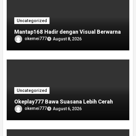
Uncategorized
Mantap168 Hadir dengan Visual Berwarna
okemei777
August 8, 2026
Uncategorized
Okeplay777 Bawa Suasana Lebih Cerah
okemei777
August 6, 2026