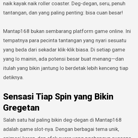
naik kayak naik roller coaster. Deg-degan, seru, penuh
tantangan, dan yang paling penting: bisa cuan besar!
Mantap168 bukan sembarang platform game online. Ini
tempatnya para pecinta tantangan yang nyari sesuatu
yang beda dari sekadar klik-klik biasa. Di setiap game
yang lo mainin, ada potensi besar buat menang—dan
itulah yang bikin jantung lo berdetak lebih kenceng tiap
detiknya.
Sensasi Tiap Spin yang Bikin
Gregetan
Salah satu hal paling bikin deg-degan di Mantap168
adalah game slot-nya. Dengan berbagai tema unik,