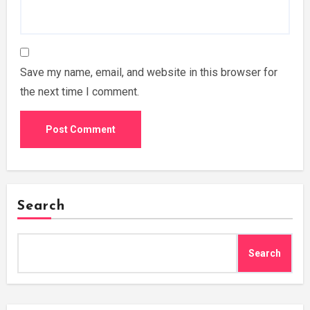
Save my name, email, and website in this browser for
the next time I comment.
Search
Search