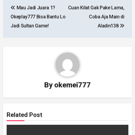
Post
Mau Jadi Juara 1?
Cuan Kilat Gak Pake Lama,
navigation
Okeplay777 Bisa Bantu Lo
Coba Aja Main di
Jadi Sultan Game!
Aladin138
By
okemei777
Related Post