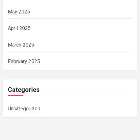
May 2025
April 2025
March 2025
February 2025
Categories
Uncategorized