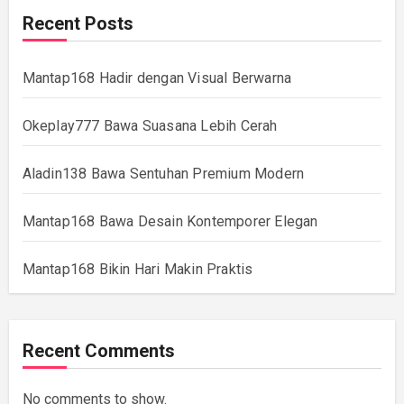
Recent Posts
Mantap168 Hadir dengan Visual Berwarna
Okeplay777 Bawa Suasana Lebih Cerah
Aladin138 Bawa Sentuhan Premium Modern
Mantap168 Bawa Desain Kontemporer Elegan
Mantap168 Bikin Hari Makin Praktis
Recent Comments
No comments to show.