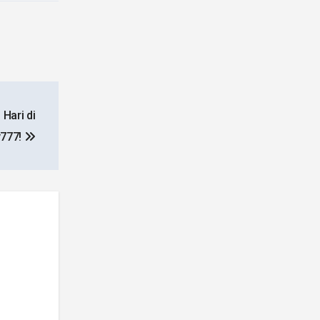
Hari di
y777!