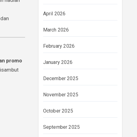
April 2026
 dan
March 2026
February 2026
an promo
January 2026
disambut
December 2025
November 2025
October 2025
September 2025