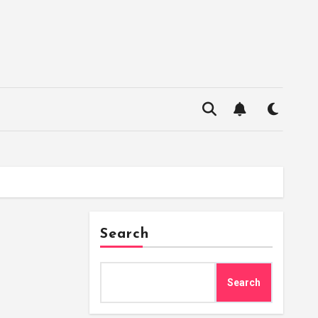
Search
Search