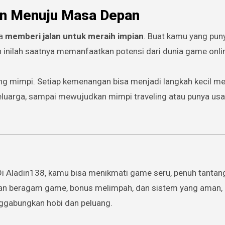
an Menuju Masa Depan
ga
memberi jalan untuk meraih impian
. Buat kamu yang puny
n inilah saatnya memanfaatkan potensi dari dunia game onli
uang mimpi. Setiap kemenangan bisa menjadi langkah kecil m
keluarga, sampai mewujudkan mimpi traveling atau punya usa
 Di Aladin138, kamu bisa menikmati game seru, penuh tantan
gan beragam game, bonus melimpah, dan sistem yang aman,
enggabungkan hobi dan peluang.