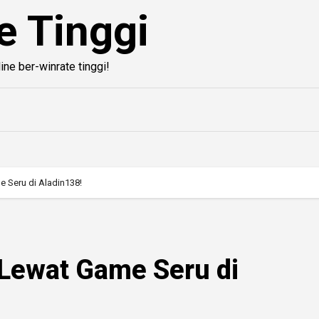
e Tinggi
ne ber-winrate tinggi!
 Seru di Aladin138!
Lewat Game Seru di