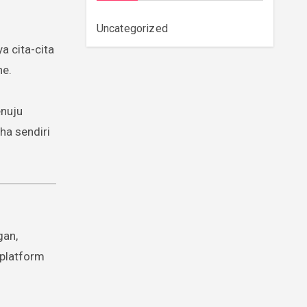
Uncategorized
a cita-cita
ne.
enuju
ha sendiri
gan,
 platform